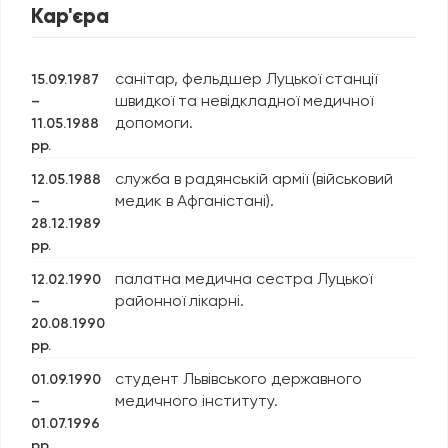
Кар'єра
санітар, фельдшер Луцької станції
15.09.1987
швидкої та невідкладної медичної
–
допомоги.
11.05.1988
рр.
служба в радянській армії (військовий
12.05.1988
медик в Афганістані).
–
28.12.1989
рр.
палатна медична сестра Луцької
12.02.1990
районної лікарні.
–
20.08.1990
рр.
студент Львівського державного
01.09.1990
медичного інституту.
–
01.07.1996
рр.