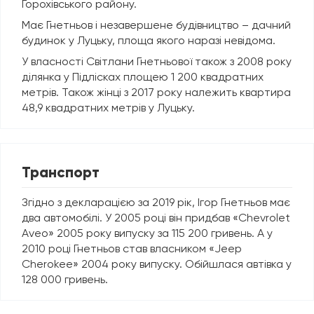
Горохівського району.
Має Гнетньов і незавершене будівництво – дачний
будинок у Луцьку, площа якого наразі невідома.
У власності Світлани Гнетньової також з 2008 року
ділянка у Підлісках площею 1 200 квадратних
метрів. Також жінці з 2017 року належить квартира
48,9 квадратних метрів у Луцьку.
Транспорт
Згідно з декларацією за 2019 рік, Ігор Гнетньов має
два автомобілі. У 2005 році він придбав «Chevrolet
Aveo» 2005 року випуску за 115 200 гривень. А у
2010 році Гнетньов став власником «Jeep
Cherokee» 2004 року випуску. Обійшлася автівка у
128 000 гривень.