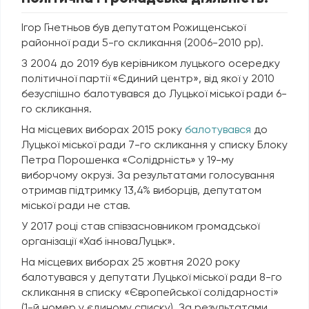
Ігор Гнетньов був депутатом Рожищенської
районної ради 5-го скликання (2006-2010 рр).
З 2004 до 2019 був керівником луцького осередку
політичної партії «Єдиний центр», від якої у 2010
безуспішно балотувався до Луцької міської ради 6-
го скликання.
На місцевих виборах 2015 року
балотувався
до
Луцької міської ради 7-го скликання у списку Блоку
Петра Порошенка «Солідрність» у 19-му
виборчому окрузі. За результатами голосування
отримав підтримку 13,4% виборців, депутатом
міської ради не став.
У 2017 році став співзасновником громадської
організації «Хаб інноваЛуцьк».
На місцевих виборах 25 жовтня 2020 року
балотувався у депутати Луцької міської ради 8-го
скликання в списку «Європейської солідарності»
(1-й номер у єдиному списку). За результатами