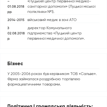
«Луцький центр первинної медико-
–
санітарної допомоги» (Луцької міської
01.08.2018
поліклініки №1).
рр.
військовий медик в зоні АТО
2014-2015
директор Комунального
З
підприємства «Луцький центр
02.08.2018
первинної медичної допомоги».
р.
Бізнес
У 2005-2006 роках був керівником ТОВ «Сальве».
Фірма займалася роздрібною торгівлею
фармацевтичними товарами.
Політична і громадська діяльність: