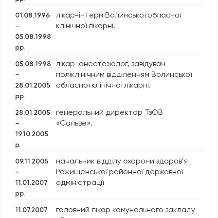
лікар-інтерн Волинської обласної
01.08.1996
клінічної лікарні.
–
05.08.1998
рр.
лікар-анестезіолог, завідувач
05.08.1998
поліклінічним відділенням Волинської
–
обласної клінічної лікарні.
28.01.2005
рр.
генеральний директор ТзОВ
28.01.2005
«Сальве».
–
19.10.2005
р.
начальник відділу охорони здоров’я
09.11.2005
Рожищенської районної державної
–
адміністрації
11.01.2007
рр.
головний лікар комунального закладу
11.07.2007