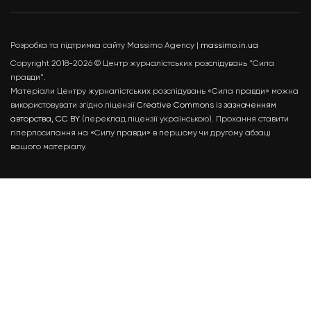
Розробка та підтримка сайту Massimo Agency |
massimo.in.ua
Copyright 2018-2026 © Центр журналістських розслідувань "Сила
правди".
Матеріали Центру журналістських розслідувань «Сила правди» можна
використовувати згідно ліцензії
Creative Commons із зазначенням
авторства, CC BY
(переклад ліцензії українською). Прохання ставити
гіперпосилання на «Силу правди» в першому чи другому абзаці
вашого матеріалу.