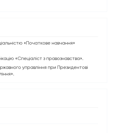
ціальністю «Початкове навчання»
ікацію «Спеціаліст з правознавства».
державного управління при Президентові
іння».