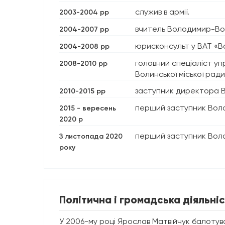
служив в армії.
2003-2004 рр
вчитель Володимир-Воли
2004-2007 рр
юрисконсульт у ВАТ «В
2004-2008 рр
головний спеціаліст у
2008-2010 рр
Волинської міської ради
заступник директора В
2010-2015 рр
перший заступник Волод
2015 - вересень
2020 р
перший заступник Воло
З листопада 2020
року
Політична і громадська діяльніс
У 2006-му році Ярослав Матвійчук балотува