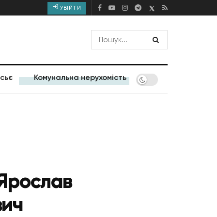
УВІЙТИ
сьє
Комунальна нерухомість
 Ярослав
вич