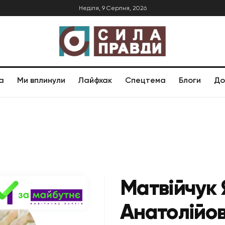
Неділя, 9 Серпня, 2026
а
Ми вплинули
Лайфхак
Спецтема
Блоги
До
Матвійчук
Анатолійо