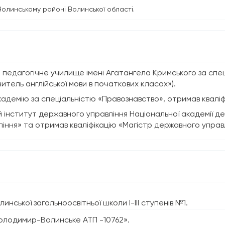
олинському районі Волинської області.
едагогічне училище імені Агатангела Кримського за спе
читель англійської мови в початкових класах»).
академію за спеціальністю «Правознавство», отримав кваліф
ний інститут державного управління Національної академії 
іння» та отримав кваліфікацію «Магістр державного управл
нської загальноосвітньої школи І-ІІІ ступенів №1.
олодимир-Волинське АТП -10762».