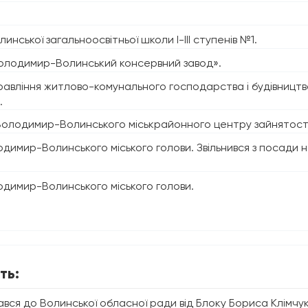
нської загальноосвітньої школи І-ІІІ ступенів №1.
олодимир-Волинський консервний завод».
правління житлово-комунального господарства і будівницт
.
олодимир-Волинського міськрайонного центру зайнятості
имир-Волинського міського голови. Звільнився з посади н
димир-Волинського міського голови.
ть:
вся до Волинської обласної ради від Блоку Бориса Клімчук