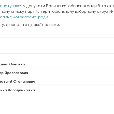
алотувався
у депутати Волинської обласної ради 8-го скли
рчому списку партії в територіальному виборчому окрузі №
олинської обласної ради
.
у, фінансів та цінової політики.
ванна Олегівна
гор Ярославович
натолій Степанович
анна Володимирівна