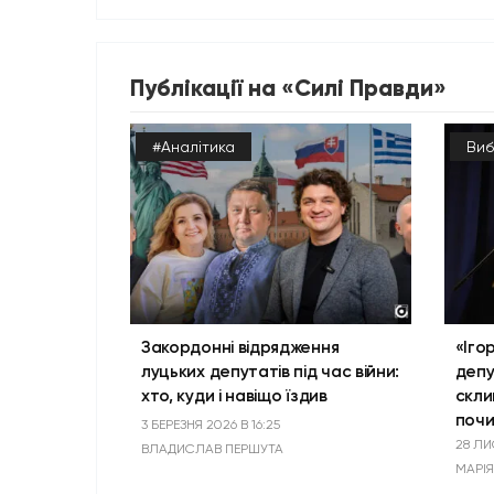
Публікації на «Силі Правди»
#Аналітика
Виб
Закордонні відрядження
«Іго
луцьких депутатів під час війни:
депу
хто, куди і навіщо їздив
скли
почи
3 БЕРЕЗНЯ 2026 В 16:25
28 ЛИ
ВЛАДИСЛАВ ПЕРШУТА
МАРІ