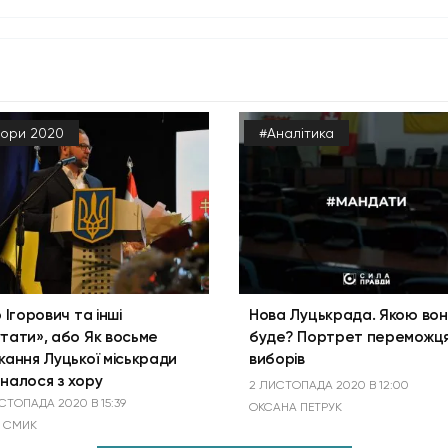
ори 2020
#Аналітика
р Ігорович та інші
Нова Луцькрада. Якою во
тати», або Як восьме
буде? Портрет переможц
кання Луцької міськради
виборів
налося з хору
2 ЛИСТОПАДА 2020 В 12:00
СТОПАДА 2020 В 15:39
ОКСАНА ПЕТРУК
Я СМИК