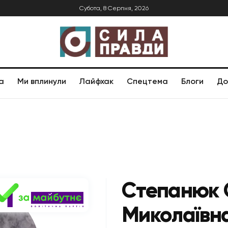
Субота, 8 Серпня, 2026
а
Ми вплинули
Лайфхак
Спецтема
Блоги
До
Степанюк 
Миколаївн