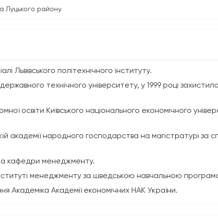
а Луцького району.
іалі Львівського політехнічного інституту.
 державного технічного університету, у 1999 році захистил
ломної освіти Київського національного економічного унів
кій академії народного господарства на магістратурі за с
нта кафедри менеджменту.
інституті менеджменту за шведською навчальною програмо
ня Академіка Академії економічних НАК України.