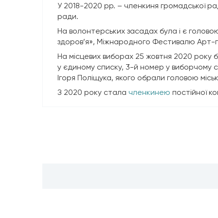
У 2018-2020 рр. – членкиня громадської ра
ради.
На волонтерських засадах була і є голово
здоров’я», Міжнародного Фестивалю Арт-пси
На місцевих виборах 25 жовтня 2020 року б
у єдиному списку, 3-й номер у виборчому с
Ігоря Поліщука, якого обрали головою місь
З 2020 року стала
членкинею
постійної ко