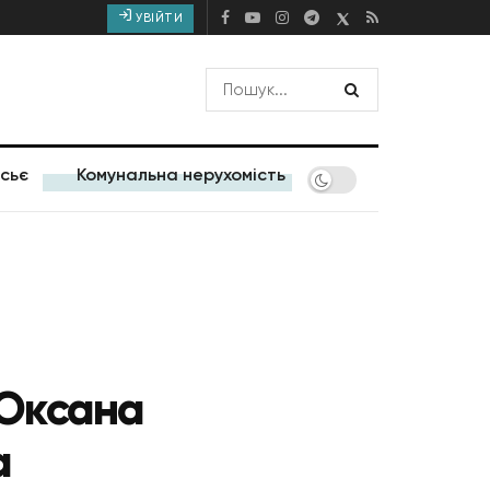
УВІЙТИ
сьє
Комунальна нерухомість
Оксана
а