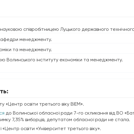
уковою співробітницею Луцького державного технічного
 кафедри менеджменту.
оміки та менеджменту.
 Волинського інституту економіки та менеджменту.
ть:
у «Центр освіти третього віку ВІЕМ».
ся
до Волинської обласної ради 7-го скликання від ВО «Бат
мку 7,35% виборців, депутатом обласної ради не стала.
ії «Центр освіти «Університет третього віку».