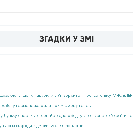
ЗГАДКИ У ЗМІ
ідозрюють, що їх надурили в Університеті третього віку. ОНОВЛЕ
 роботу громадська рада при міському голові
к у Луцьку спортивна сеньйоріада об’єднує пенсіонерів України т
уцької міськради відмовилися від мандатів