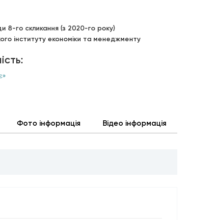
и 8-го скликання (з 2020-го року)
го інституту економіки та менеджменту
ість:
є»
Фото інформація
Відео інформація