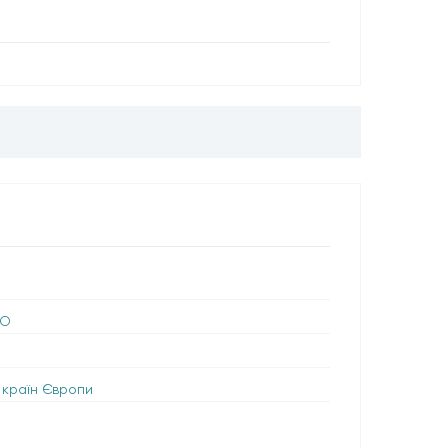
НО
а країн Європи