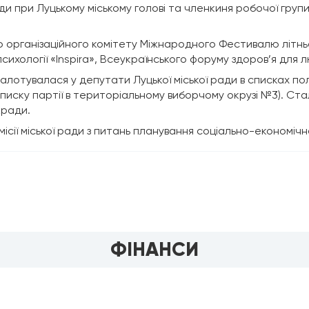
ди при Луцькому міському голові та членкиня робочої групи
ю організаційного комітету Міжнародного Фестивалю літнь
хології «Inspira», Всеукраїнського форуму здоров’я для л
алотувалася у депутати Луцької міської ради в списках по
писку партії в територіальному виборчому окрузі №3). Ст
кради.
місії міської ради з питань планування соціально-економічн
ФІНАНСИ