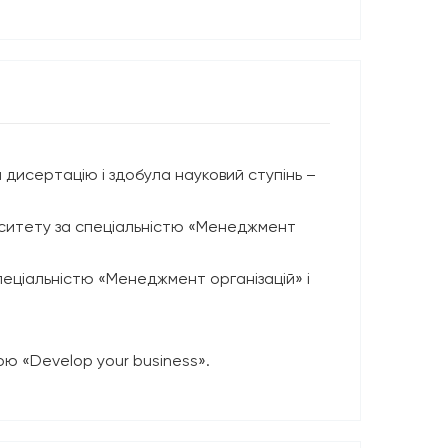
а дисертацію і здобула науковий ступінь –
ерситету за спеціальністю «Менеджмент
пеціальністю «Менеджмент організацій» і
ю «Develop your business».