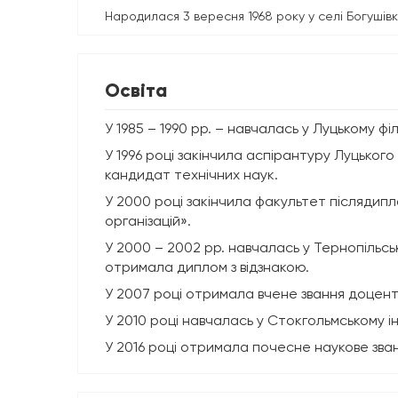
Народилася 3 вересня 1968 року у селі Богушівк
Освіта
У 1985 – 1990 рр. – навчалась у Луцькому філ
У 1996 році закінчила аспірантуру Луцького
кандидат технічних наук.
У 2000 році закінчила факультет післядип
організацій».
У 2000 – 2002 рр. навчалась у Тернопільсь
отримала диплом з відзнакою.
У 2007 році отримала вчене звання доце
У 2010 році навчалась у Стокгольмському 
У 2016 році отримала почесне наукове зван