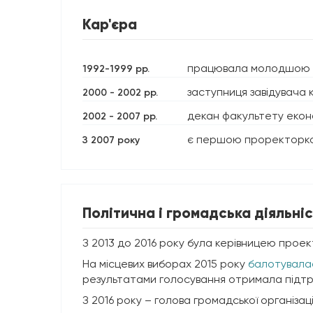
Кар'єра
працювала молодшою на
1992-1999 рр.
заступниця завідувача
2000 - 2002 рр.
декан факультету екон
2002 - 2007 рр.
є першою проректоркою
З 2007 року
Політична і громадська діяльніс
З 2013 до 2016 року була керівницею проект
На місцевих виборах 2015 року
балотувала
результатами голосування отримала підтри
З 2016 року – голова громадської організац