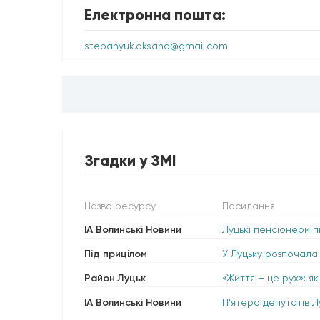
Електронна пошта:
stepanyuk.oksana@gmail.com
Згадки у ЗМІ
Назва ресурсу
Посилання
ІА Волинські Новини
Луцькі пенсіонери п
Під прицілом
У Луцьку розпочала
Район.Луцьк
«Життя – це рух»: я
ІА Волинські Новини
П’ятеро депутатів Л