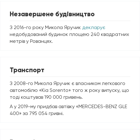
Незавершене будівництво
З 2016-го року Микола Яручик
декларує
недобудований будинок площею 240 квадратних
метрів у Рованцях.
Транспорт
З 2008-го Микола Яручик є власником легкового
автомобілю «Kia Sorento» того ж року випуску, що
тоді коштував 190 000 гривень.
А у 2019-му придбав автівку «
MERCEDES-BENZ
GLE
400» за 795 054 гривні.