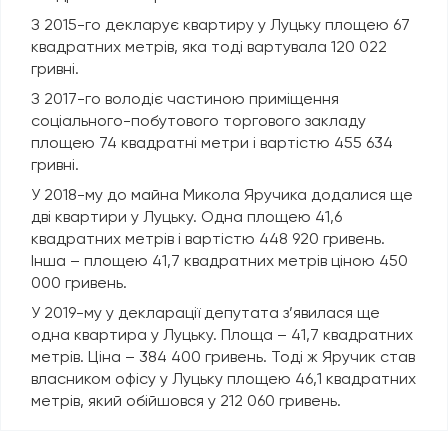
З 2015-го декларує квартиру у Луцьку площею 67
квадратних метрів, яка тоді вартувала 120 022
гривні.
З 2017-го володіє частиною приміщення
соціального-побутового торгового закладу
площею 74 квадратні метри і вартістю 455 634
гривні.
У 2018-му до майна Микола Яручика додалися ще
дві квартири у Луцьку. Одна площею 41,6
квадратних метрів і вартістю 448 920 гривень.
Інша – площею 41,7 квадратних метрів ціною 450
000 гривень.
У 2019-му у декларації депутата з’явилася ще
одна квартира у Луцьку. Площа – 41,7 квадратних
метрів. Ціна – 384 400 гривень. Тоді ж Яручик став
власником офісу у Луцьку площею 46,1 квадратних
метрів, який обійшовся у 212 060 гривень.