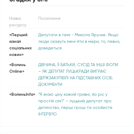
Назва
Посилання
ресурсу
«Перший
Депутати в темі - Микола Яручик: Якщо
канал
люди скажуть мені йти в мери, то, певно,
соціальних
доведеться
новин»
«Волинь
ДІВЧИНА, ЇЇ БАТЬКИ, СУСІД ТА ІНШІ ФОПИ
Online»
– ЯК ДЕПУТАТ ЛУЦЬКРАДИ ВИГРАЄ
ДЕРЖЗАКУПІВЛІ НА ПІДСТАВНИХ ОСІБ.
ДОКУМЕНТИ
«ВолиньInfa»
“Я знаю ціну кожній гривні, бо ріс у
простій сім’ї” – луцький депутат про
дитинство, перші гроші та особисте
ІНТЕРВ’Ю