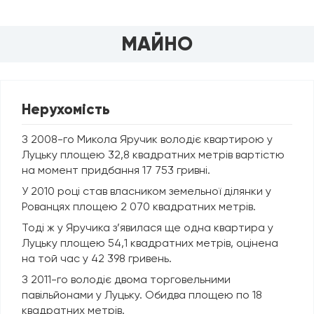
МАЙНО
Нерухомість
З 2008-го Микола Яручик володіє квартирою у
Луцьку площею 32,8 квадратних метрів вартістю
на момент придбання 17 753 гривні.
У 2010 році став власником земельної ділянки у
Рованцях площею 2 070 квадратних метрів.
Тоді ж у Яручика з’явилася ще одна квартира у
Луцьку площею 54,1 квадратних метрів, оцінена
на той час у 42 398 гривень.
З 2011-го володіє двома торговельними
павільйонами у Луцьку. Обидва площею по 18
квадратних метрів.