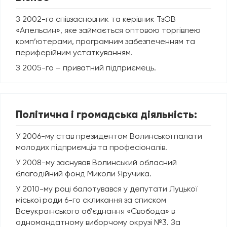
З 2002-го співзасновник та керівник ТзОВ
«Апельсин», яке займається оптовою торгівлею
комп’ютерами, програмним забезпеченням та
периферійним устаткуванням.
З 2005-го – приватний підприємець.
Політична і громадська діяльність:
У 2006-му став президентом Волинської палати
молодих підприємців та професіоналів.
У 2008-му заснував Волинський обласний
благодійний фонд Миколи Яручика.
У 2010-му році балотувався у депутати Луцької
міської ради 6-го скликання за списком
Всеукраїнського об’єднання «Свобода» в
одномандатному виборчому окрузі №3. За