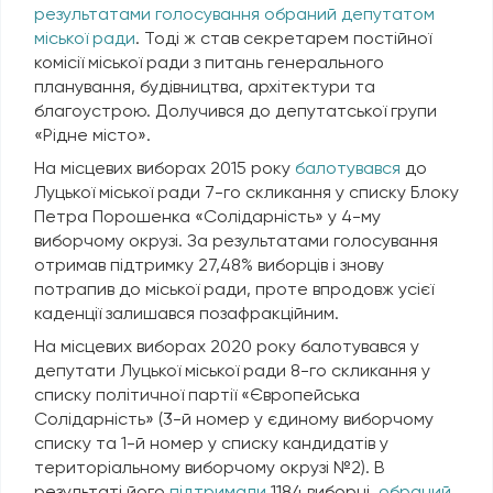
результатами голосування обраний депутатом
міської ради
. Тоді ж став секретарем постійної
комісії міської ради з питань генерального
планування, будівництва, архітектури та
благоустрою. Долучився до депутатської групи
«Рідне місто».
На місцевих виборах 2015 року
балотувався
до
Луцької міської ради 7-го скликання у списку Блоку
Петра Порошенка «Солідарність» у 4-му
виборчому окрузі. За результатами голосування
отримав підтримку 27,48% виборців і знову
потрапив до міської ради, проте впродовж усієї
каденції залишався позафракційним.
На місцевих виборах 2020 року балотувався у
депутати Луцької міської ради 8-го скликання у
списку політичної партії «Європейська
Солідарність» (3-й номер у єдиному виборчому
списку та 1-й номер у списку кандидатів у
територіальному виборчому окрузі №2). В
результаті його
підтримали
1184 виборці,
обраний