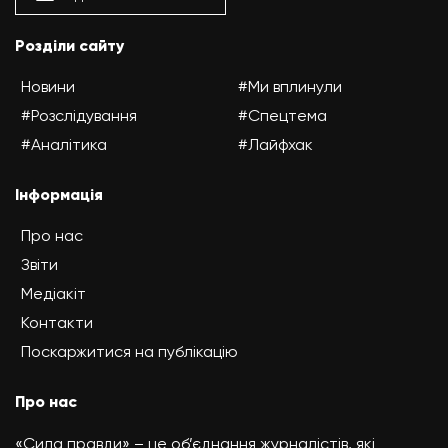
Розділи сайту
Новини
#Ми вплинули
#Розслідування
#Спецтема
#Аналітика
#Лайфхак
Інформація
Про нас
Звіти
Медіакіт
Контакти
Поскаржитися на публікацію
Про нас
«Сила правди» – це об’єднання журналістів, які