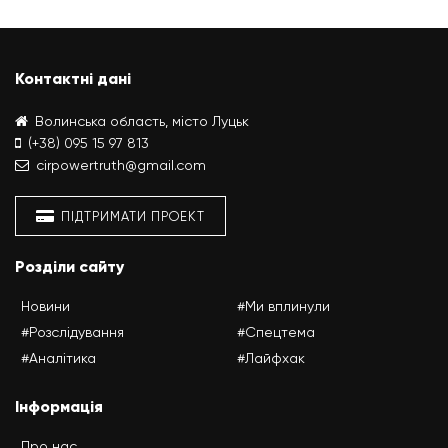
Контактні дані
Волинська область, місто Луцьк
(+38) 095 15 97 813
cirpowertruth@gmail.com
ПІДТРИМАТИ ПРОЕКТ
Розділи сайту
Новини
#Ми вплинули
#Розслідування
#Спецтема
#Аналітика
#Лайфхак
Інформація
Про нас