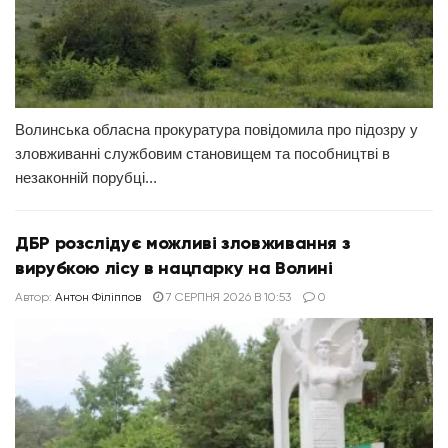
Волинська обласна прокуратура повідомила про підозру у
зловживанні службовим становищем та пособництві в
незаконній порубці...
ДБР розслідує можливі зловживання з
вирубкою лісу в нацпарку на Волині
Автор:
Антон Філіппов
7 СЕРПНЯ 2026 В 10:53
0