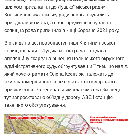
шляхом приєднання до Луцької міської ради»
Княгининівську сільську раду реорганізували та
приєднали до міста, а своє юридичне існування
селищна рада припинила в кінці березня 2021 року.
З огляду на це, правонаступниця Княгининівської
селищної ради – Луцька міська рада – подала
апеляційну скаргу на рішення Волинського окружного
адміністративного суду, обгрунтувавши її тим, що наділ,
який хоче отримати Олена Ксензюк, належить до
земель комерційного, а не сільськогосподарського
призначення. За генеральним планом села Зміїнець,
тут запроєктовано об’їздну дорогу, АЗС і станцію
технічного обслуговування.