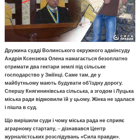
Дружина судді Волинського окружного адмінсуду
Андрія Ксензюка Олена намагається безоплатно
отримати два гектари землі під сільське
господарство у Зміїнці. Саме там, де у
майбутньому мають будувати об’їздну дорогу.
Спершу Княгининівська сільська, а згодом і Луцька
міська ради відмовили їй у цьому. Жінка не здалася
і пішла в суд.
Що вирішили суди і чому міська рада не сприяє
аграрному стартапу,
–
дізнавався Центр
журналістських розслідувань «Сила правди»
.