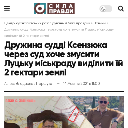
Центр журналістських розслідувань «Сила правди»
>
Новини
>
Дружина судді Ксензюка через суд хоче змусити Луцьку міськраду
виділити їй 2 гектари землі
Дружина судді Ксензюка
через суд хоче змусити
Луцьку міськраду виділити їй
2 гектари землі
Автор:
Владислав Першута
14 Жовтня 2021 в 11:00