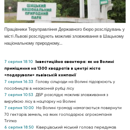
Працівники Теруправління Державного бюро розслідувань у
місті Львові розслідують можливі зловживання в Шацькому
національному природному...
7 серпня 18:10
Інвестиційна авантюра: як на Волині
приміщення на 1300 квадратів в центрі міста
«подарували» львівській компанії
7 серпня 16:33
Голову сільради на Волині підозрюють у
пособництві в незаконній рубці лісу
7 серпня 10:53
ДБР розслідує можливі зловживання з
вирубкою лісу в нацпарку на Волині
7 серпня 10:00
На Волині громаді намагаються повернути
70 гектарів земель, на яких господарює агрокомпанія
Тігіпка
6 серпня 18:50
Ківерцівський міський голова передумав