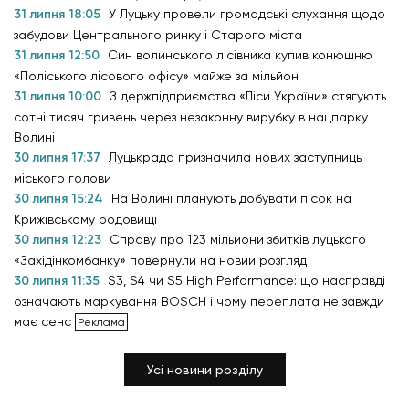
31 липня 18:05
У Луцьку провели громадські слухання щодо
забудови Центрального ринку і Старого міста
31 липня 12:50
Син волинського лісівника купив конюшню
«Поліського лісового офісу» майже за мільйон
31 липня 10:00
З держпідприємства «Ліси України» стягують
сотні тисяч гривень через незаконну вирубку в нацпарку
Волині
30 липня 17:37
Луцькрада призначила нових заступниць
міського голови
30 липня 15:24
На Волині планують добувати пісок на
Крижівському родовищі
30 липня 12:23
Справу про 123 мільйони збитків луцького
«Західінкомбанку» повернули на новий розгляд
30 липня 11:35
S3, S4 чи S5 High Performance: що насправді
означають маркування BOSCH і чому переплата не завжди
має сенс
Усі новини розділу