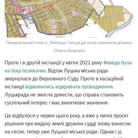
Генеральний план с. Зміїнець і місце де хоче отримати ділянку
Олена Ксензюк
Проте і в другій інстанції у квітні 2021 року
Феміда була
на боці позивачки
. Відтак Луцька міська рада
звернулася до Верховного Суду. Проте в касаційній
інстанції
відмовились відкривати провадження
.
Луцькрада не змогла довести, що справа становить
суспільний інтерес і має виняткове значення.
Це відбулося у червні цього року, а вже у липні проєкт
рішення про видачу землі дружині судді знову винесли
на сесію, тепер уже Луцької міської ради. Однак і ці