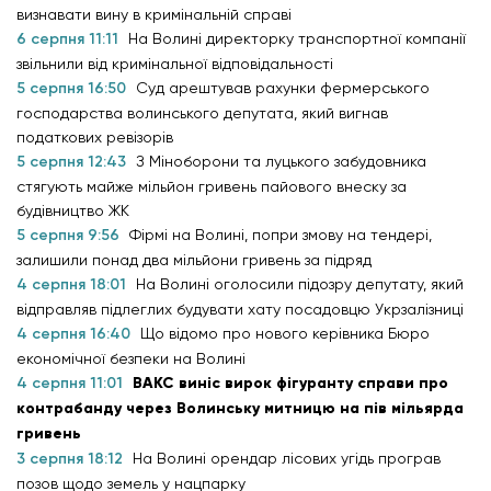
визнавати вину в кримінальній справі
6 серпня 11:11
На Волині директорку транспортної компанії
звільнили від кримінальної відповідальності
5 серпня 16:50
Суд арештував рахунки фермерського
господарства волинського депутата, який вигнав
податкових ревізорів
5 серпня 12:43
З Міноборони та луцького забудовника
стягують майже мільйон гривень пайового внеску за
будівництво ЖК
5 серпня 9:56
Фірмі на Волині, попри змову на тендері,
залишили понад два мільйони гривень за підряд
4 серпня 18:01
На Волині оголосили підозру депутату, який
відправляв підлеглих будувати хату посадовцю Укрзалізниці
4 серпня 16:40
Що відомо про нового керівника Бюро
економічної безпеки на Волині
4 серпня 11:01
ВАКС виніс вирок фігуранту справи про
контрабанду через Волинську митницю на пів мільярда
гривень
3 серпня 18:12
На Волині орендар лісових угідь програв
позов щодо земель у нацпарку