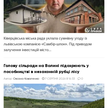
Ківерцівська міська рада уклала сумнівну угоду із
львівською компанією «Самбір-шпон». Під приводом
залучення інвестицій місто...
Голову сільради на Волині підозрюють у
пособництві в незаконній рубці лісу
Автор:
Оксана Коваленко
7 СЕРПНЯ 2026 В 16:33
0