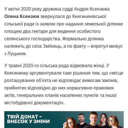
У квітні 2020 року дружина судді Андрія Ксензюка
Олена
Ксензюк
звернулася до Княгининівської
сільської ради із заявою про надання земельної ділянки
площею два гектари для ведення особистого
селянського господарства. Формально ділянка
належить до села Зміїнець, а по факту – впритул межує
з Луцьком.
У травні 2020-го сільська рада відмовила жінці. У
Княгининку аргументували таке рішення тим, що
«місце
розташування об’єкта не відповідає вимогам законів,
прийнятих відповідно до них нормативно-правових
актів, генеральних планів населених пунктів та іншої
містобудівної документації».