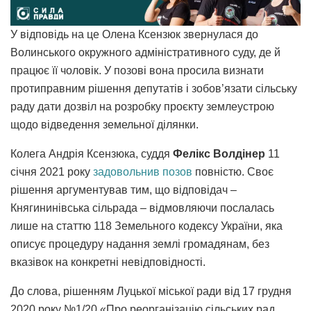
У відповідь на це Олена Ксензюк звернулася до
Волинського окружного адміністративного суду, де й
працює її чоловік. У позові вона просила визнати
протиправним рішення депутатів і зобов’язати сільську
раду дати дозвіл на розробку проєкту землеустрою
щодо відведення земельної ділянки.
Колега Андрія Ксензюка, суддя
Фелікс Волдінер
11
січня 2021 року
задовольнив позов
повністю. Своє
рішення аргументував тим, що відповідач –
Княгининівська сільрада – відмовляючи послалась
лише на статтю 118 Земельного кодексу України, яка
описує процедуру надання землі громадянам, без
вказівок на конкретні невідповідності.
До слова, рішенням Луцької міської ради від 17 грудня
2020 року №1/20 «Про реорганізацію сільських рад