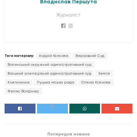
Владислав Першута
Журналіст
Теги матеріалу:
Андрій Ксензюк
Верховний Суд
Волинський окружний адміністративний суд
Восьмий апеляційний адміністративний суд
Земля
Княгининок
Луцька міська рада
Олена Ксензюк
Фелікс Волдінер
Попередня новина