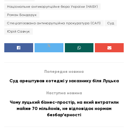
Національне антикорупційне бюро України (НАБУ)
Роман Бондарук
Спеціалізована антикорупційна прокуратура (САП)
Суд
Юрій Савчук
Попередня новина
Суд арештував котеджі у заказнику біля Луцька
Наступна новина
Чому луцький бізнес-простір, на який витратили
майже 70 мільйонів, не відповідає нормам
безбар’єрності