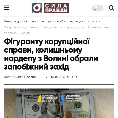
Центр журналістських розслідувань «Сила правди»
>
Новини
>
Фігуранту корупційної справи, колишньому нардепу з Волині обрали
запобіжний захід
Фігуранту корупційної
справи, колишньому
нардепу з Волині обрали
запобіжний захід
Автор:
Сила Правди
6 Січня 2026 в 11:00