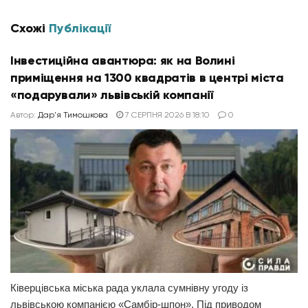
Схожі
Публікації
Інвестиційна авантюра: як на Волині
приміщення на 1300 квадратів в центрі міста
«подарували» львівській компанії
Автор:
Дар'я Тимошкова
7 СЕРПНЯ 2026 В 18:10
0
Ківерцівська міська рада уклала сумнівну угоду із
львівською компанією «Самбір-шпон». Під приводом