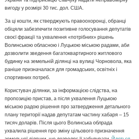
вигоду у розмірі 30 тис. дол. США.
За ці кошти, як стверджують правоохоронці, обранці
обіцяли забезпечити позитивне голосування депутатів
своєї фракції та ухвалення «потрібних» рішень
Волинською обласною і Луцькою міською радами, аби
дозволити зведення багатоквартирного житлового
будинку на земельній ділянці на вулиці Чорновола, яка
раніше призначалася для громадських, освітніх і
спортивних потреб.
Користувач ділянки, за інформацією слідства, на
пропозицію пристав, а після ухвалення Луцькою
міською радою рішення про затвердження детального
плану території надав депутатам частину хабаря – 15
тисяч доларів. Після цього Волинська облрада
ухвалила рішення про зміну цільового призначення
земельної ділянки, що дозволяє її забудувати.
Йдеться
,