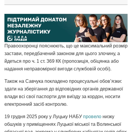
Правоохоронці пояснюють, що це максимальний розмір
застави, передбачений законом для цього злочину, а
йдеться про ч. 1 ст. 369 КК (пропозиція, обіцянка або
надання неправомірної вигоди службовій особі).
Також на Савчука покладено процесуальні обов’язки:
здати на зберігання до відповідних органів державної
влади всі свої паспорти для виїзду за кордон, носити
електронний засіб контролю.
19 грудня 2025 року у Луцьку НАБУ
провело
низку
обшуків у приміщеннях Луцької міської та Волинської
обласної рад, зокрема у службових кабінетах голів обох