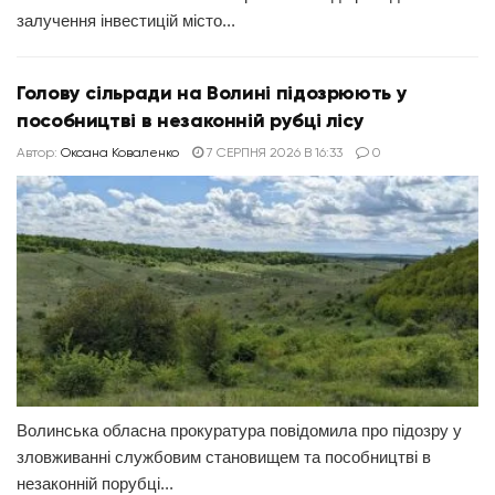
залучення інвестицій місто...
Голову сільради на Волині підозрюють у
пособництві в незаконній рубці лісу
Автор:
Оксана Коваленко
7 СЕРПНЯ 2026 В 16:33
0
Волинська обласна прокуратура повідомила про підозру у
зловживанні службовим становищем та пособництві в
незаконній порубці...