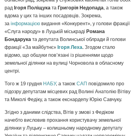
рад
Ігоря Поліщука
та
Григорія Недопада
, а також
вдома у цих та інших посадовців. Зокрема,
за
інформацією
видання «Конкурент», у голови фракції
«Слуга народу» в Луцькій міськраді
Романа
Бондарука
та депутата Волинської облради й голови
фракції «За майбутнє»
Ігоря Леха
.
Згодом стало
відомо, що обшуки пов’язані із рішеннями щодо
земельної ділянки на вулиці Чорновола в обласному
центрі.
Того ж 19 грудня
НАБУ
, а також
САП
повідомило про
підозру депутатам місцевих рад Волині Анатолію Вітіву
та Миколі Федіку, а також екснардепу Юрію Савчуку.
Згідно з даними слідства, Вітів у змові з Федіком
начебто висловив прохання користувачу земельної
ділянки у Луцьку – колишньому народному депутату
України та підприємцю Савчуку надати неправомірну