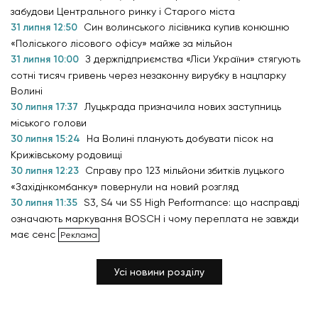
забудови Центрального ринку і Старого міста
31 липня 12:50
Син волинського лісівника купив конюшню
«Поліського лісового офісу» майже за мільйон
31 липня 10:00
З держпідприємства «Ліси України» стягують
сотні тисяч гривень через незаконну вирубку в нацпарку
Волині
30 липня 17:37
Луцькрада призначила нових заступниць
міського голови
30 липня 15:24
На Волині планують добувати пісок на
Крижівському родовищі
30 липня 12:23
Справу про 123 мільйони збитків луцького
«Західінкомбанку» повернули на новий розгляд
30 липня 11:35
S3, S4 чи S5 High Performance: що насправді
означають маркування BOSCH і чому переплата не завжди
має сенс
Усі новини розділу