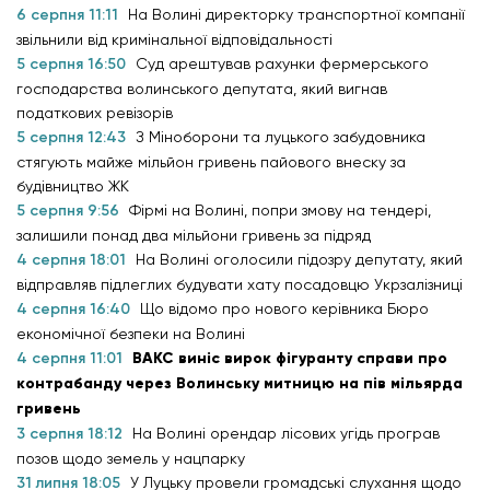
6 серпня 11:11
На Волині директорку транспортної компанії
звільнили від кримінальної відповідальності
5 серпня 16:50
Суд арештував рахунки фермерського
господарства волинського депутата, який вигнав
податкових ревізорів
5 серпня 12:43
З Міноборони та луцького забудовника
стягують майже мільйон гривень пайового внеску за
будівництво ЖК
5 серпня 9:56
Фірмі на Волині, попри змову на тендері,
залишили понад два мільйони гривень за підряд
4 серпня 18:01
На Волині оголосили підозру депутату, який
відправляв підлеглих будувати хату посадовцю Укрзалізниці
4 серпня 16:40
Що відомо про нового керівника Бюро
економічної безпеки на Волині
4 серпня 11:01
ВАКС виніс вирок фігуранту справи про
контрабанду через Волинську митницю на пів мільярда
гривень
3 серпня 18:12
На Волині орендар лісових угідь програв
позов щодо земель у нацпарку
31 липня 18:05
У Луцьку провели громадські слухання щодо