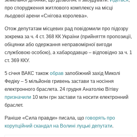
про спорудження житлового комплексу на місці
льодової арени «Снігова королева».
Отож депутатам місцевих рад повідомили про підозру
зокрема за ч. 4 ст. 368 КК України (прийняття пропозиції,
обіцянки або одержання неправомірної вигоди
службовою особою), а хабародавцю – відповідно за ч. 1
ст. 369 ККУ.
5 січня ВАКС також
обрав
запобіжний захід Миколі
Федіку – 5 мільйонів гривень застави та носіння
електронного браслета. 24 грудня Анатолію Вітіву
призначили
10 млн грн застави та носити електронний
браслет.
Раніше «Сила правди» писала, що
говорять про
корупційний скандал на Волині луцькі депутати
.