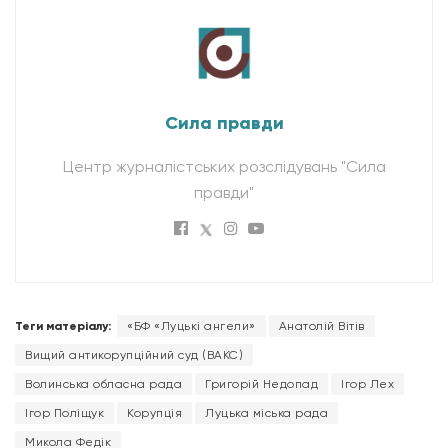
Сила правди
Центр журналістських розслідувань "Сила
правди"
Теги матеріалу:
«БФ «Луцькі ангели»
Анатолій Вітів
Вищий антикорупційний суд (ВАКС)
Волинська обласна рада
Григорій Недопад
Ігор Лех
Ігор Поліщук
Корупція
Луцька міська рада
Микола Федік