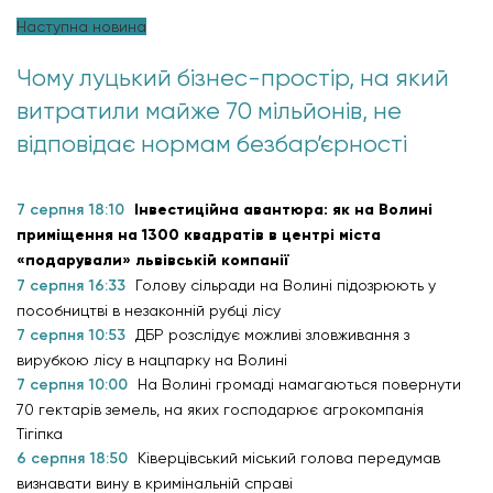
Наступна новина
Чому луцький бізнес-простір, на який
витратили майже 70 мільйонів, не
відповідає нормам безбар’єрності
7 серпня 18:10
Інвестиційна авантюра: як на Волині
приміщення на 1300 квадратів в центрі міста
«подарували» львівській компанії
7 серпня 16:33
Голову сільради на Волині підозрюють у
пособництві в незаконній рубці лісу
7 серпня 10:53
ДБР розслідує можливі зловживання з
вирубкою лісу в нацпарку на Волині
7 серпня 10:00
На Волині громаді намагаються повернути
70 гектарів земель, на яких господарює агрокомпанія
Тігіпка
6 серпня 18:50
Ківерцівський міський голова передумав
визнавати вину в кримінальній справі