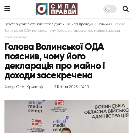
Центр журналістських розслідувань «Сила правди»
>
Новини
>
Голова
Волинської ОДА пояснив, чому його декларація про майно і доходи
засекречена
Голова Волинської ОДА
пояснив, чому його
декларація про майно і
доходи засекречена
Автор:
Олег Криштоф
7 Квітня 2025 в 14:10