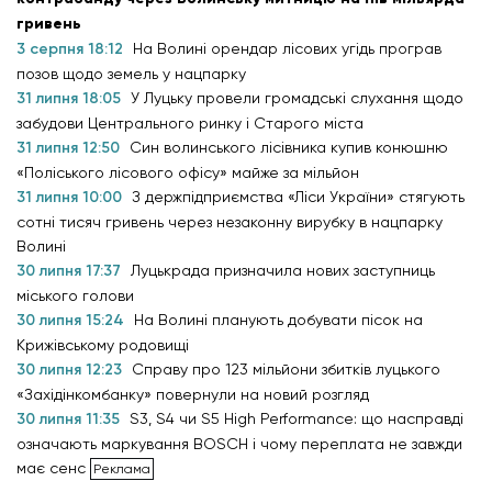
гривень
3 серпня 18:12
На Волині орендар лісових угідь програв
позов щодо земель у нацпарку
31 липня 18:05
У Луцьку провели громадські слухання щодо
забудови Центрального ринку і Старого міста
31 липня 12:50
Син волинського лісівника купив конюшню
«Поліського лісового офісу» майже за мільйон
31 липня 10:00
З держпідприємства «Ліси України» стягують
сотні тисяч гривень через незаконну вирубку в нацпарку
Волині
30 липня 17:37
Луцькрада призначила нових заступниць
міського голови
30 липня 15:24
На Волині планують добувати пісок на
Крижівському родовищі
30 липня 12:23
Справу про 123 мільйони збитків луцького
«Західінкомбанку» повернули на новий розгляд
30 липня 11:35
S3, S4 чи S5 High Performance: що насправді
означають маркування BOSCH і чому переплата не завжди
має сенс