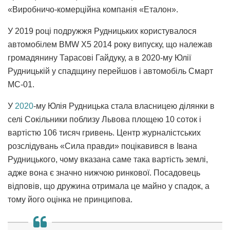
«Виробничо-комерційна компанія «Еталон».
У 2019 році подружжя Рудницьких користувалося
автомобілем BMW X5 2014 року випуску, що належав
громадянину Тарасові Гайдуку, а в 2020-му Юлії
Рудницькій у спадщину перейшов і автомобіль Смарт
МС-01.
У
2020
-му Юлія Рудницька стала власницею ділянки в
селі Сокільники поблизу Львова площею 10 соток і
вартістю 106 тисяч гривень. Центр журналістських
розслідувань «Сила правди» поцікавився в Івана
Рудницького, чому вказана саме така вартість землі,
адже вона є значно нижчою ринкової. Посадовець
відповів, що дружина отримала це майно у спадок, а
тому його оцінка не принципова.