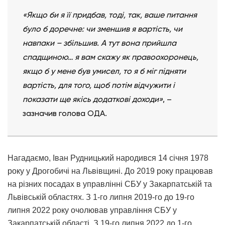
«Якщо би я її придбав, тоді, так, ваше питання
було б доречне: чи зменшив я вартість, чи
навпаки – збільшив. А тут вона прийшла
спадщиною… я вам скажу як правоохоронець,
якщо б у мене був умисел, то я б міг підняти
вартість, для того, щоб потім відчужити і
показати ще якісь додаткові доходи»
, –
зазначив голова ОДА.
Нагадаємо, Іван Рудницький народився 14 січня 1978
року у Дрогобичі на Львівщині. До 2019 року працював
на різних посадах в управлінні СБУ у Закарпатській та
Львівській областях. З 1-го липня 2019-го до 19-го
липня 2022 року очолював управління СБУ у
Закарпатській області. З 19-го липня 2022 до 1-го