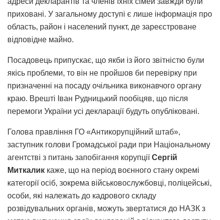
адреси декларантів та членів їхніх сімей завжди були
приховані. У загальному доступі є лише інформація про
область, район і населений пункт, де зареєстроване
відповідне майно.
Посадовець припускає, що якби із його звітністю були
якісь проблеми, то він не пройшов би перевірку при
призначенні на посаду очільника виконавчого органу
краю. Врешті Іван Рудницький пообіцяв, що після
перемоги України усі декларації будуть опубліковані.
Голова правління ГО «Антикорупційний штаб»,
заступник голови Громадської ради при Національному
агентстві з питань запобігання корупції
Сергій
Миткалик
каже, що на період воєнного стану окремі
категорії осіб, зокрема військовослужбовці, поліцейські,
особи, які належать до кадрового складу
розвідувальних органів, можуть звертатися до НАЗК з