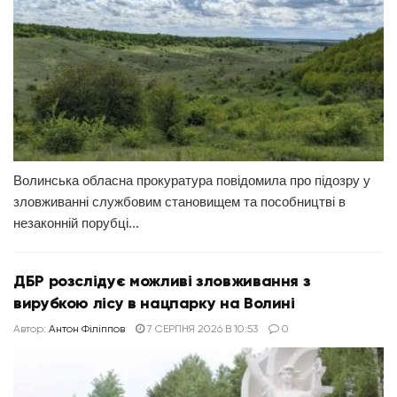
Волинська обласна прокуратура повідомила про підозру у
зловживанні службовим становищем та пособництві в
незаконній порубці...
ДБР розслідує можливі зловживання з
вирубкою лісу в нацпарку на Волині
Автор:
Антон Філіппов
7 СЕРПНЯ 2026 В 10:53
0