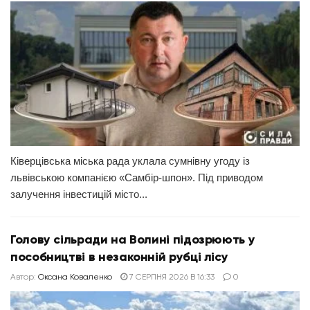
Ківерцівська міська рада уклала сумнівну угоду із
львівською компанією «Самбір-шпон». Під приводом
залучення інвестицій місто...
Голову сільради на Волині підозрюють у
пособництві в незаконній рубці лісу
Автор:
Оксана Коваленко
7 СЕРПНЯ 2026 В 16:33
0