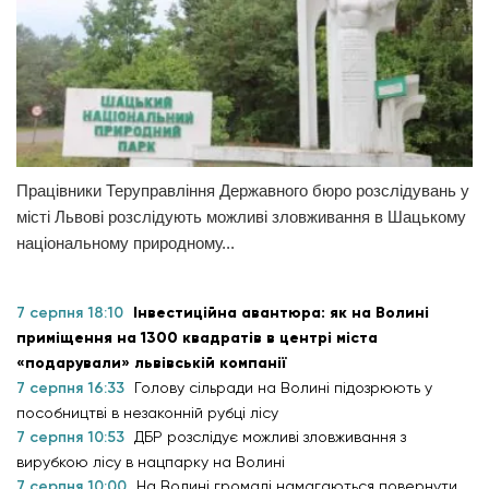
Працівники Теруправління Державного бюро розслідувань у
місті Львові розслідують можливі зловживання в Шацькому
національному природному...
7 серпня 18:10
Інвестиційна авантюра: як на Волині
приміщення на 1300 квадратів в центрі міста
«подарували» львівській компанії
7 серпня 16:33
Голову сільради на Волині підозрюють у
пособництві в незаконній рубці лісу
7 серпня 10:53
ДБР розслідує можливі зловживання з
вирубкою лісу в нацпарку на Волині
7 серпня 10:00
На Волині громаді намагаються повернути