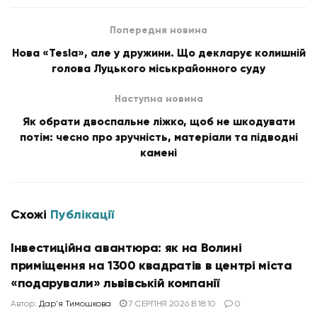
Попередня новина
Нова «Tesla», але у дружини. Що декларує колишній
голова Луцького міськрайонного суду
Наступна новина
Як обрати двоспальне ліжко, щоб не шкодувати
потім: чесно про зручність, матеріали та підводні
камені
Схожі
Публікації
Інвестиційна авантюра: як на Волині
приміщення на 1300 квадратів в центрі міста
«подарували» львівській компанії
Автор:
Дар'я Тимошкова
7 СЕРПНЯ 2026 В 18:10
0