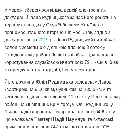
У мережі збереглося кілька версій електронних
декларацій Івана Рудницького за час його роботи на
керівних посадах у Службі безпеки України до
повномасштабного вторгнення Росії. Так, згідно з
декларацією за
2019
рік, Іван Рудницький на той час
володів земельною ділянкою площею 8 соток у
Городоцькому районі Львівської області, мав право
користування службовою квартирою 79,1 кв.м в Києві
та орендував квартиру 49,1 кв.м в Ужгороді.
Його дружина
Юлія Рудницька
володіла у Львові
квартирою на 91,6 кв.м, будинком на 185,5 кв.м та
земельною ділянкою площею 12 соток у Яворівському
районі на Львівщині. Крім того, у Юлії Рудницької у
Львові задекларована і квартира площею 64,6 кв. м.,
що належала її матері
Надії Наумчук
, та складські
приміщення площею 247 кв.м, що належали ТОВ