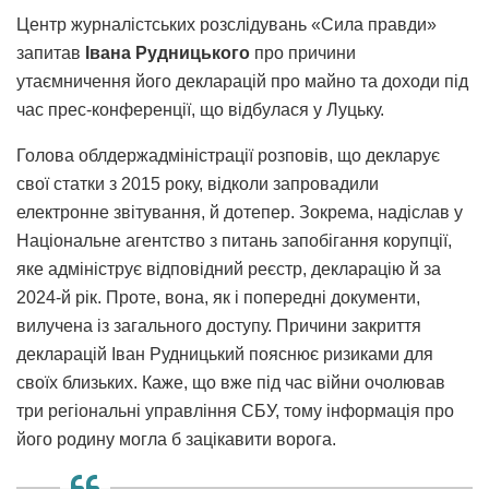
Центр журналістських розслідувань «Сила правди»
запитав
Івана Рудницького
про причини
утаємничення його декларацій про майно та доходи під
час прес-конференції, що відбулася у Луцьку.
Голова облдержадміністрації розповів, що декларує
свої статки з 2015 року, відколи запровадили
електронне звітування, й дотепер. Зокрема, надіслав у
Національне агентство з питань запобігання корупції,
яке адмініструє відповідний реєстр, декларацію й за
2024-й рік. Проте, вона, як і попередні документи,
вилучена із загального доступу. Причини закриття
декларацій Іван Рудницький пояснює ризиками для
своїх близьких. Каже, що вже під час війни очолював
три регіональні управління СБУ, тому інформація про
його родину могла б зацікавити ворога.