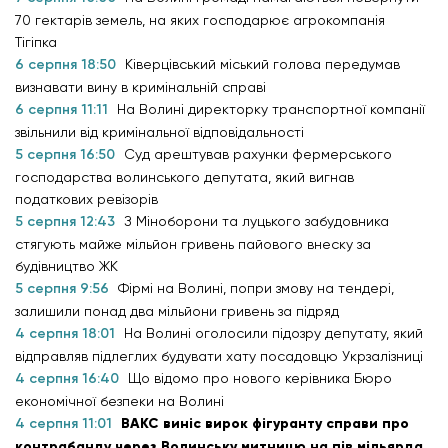
70 гектарів земель, на яких господарює агрокомпанія
Тігіпка
6 серпня 18:50
Ківерцівський міський голова передумав
визнавати вину в кримінальній справі
6 серпня 11:11
На Волині директорку транспортної компанії
звільнили від кримінальної відповідальності
5 серпня 16:50
Суд арештував рахунки фермерського
господарства волинського депутата, який вигнав
податкових ревізорів
5 серпня 12:43
З Міноборони та луцького забудовника
стягують майже мільйон гривень пайового внеску за
будівництво ЖК
5 серпня 9:56
Фірмі на Волині, попри змову на тендері,
залишили понад два мільйони гривень за підряд
4 серпня 18:01
На Волині оголосили підозру депутату, який
відправляв підлеглих будувати хату посадовцю Укрзалізниці
4 серпня 16:40
Що відомо про нового керівника Бюро
економічної безпеки на Волині
4 серпня 11:01
ВАКС виніс вирок фігуранту справи про
контрабанду через Волинську митницю на пів мільярда