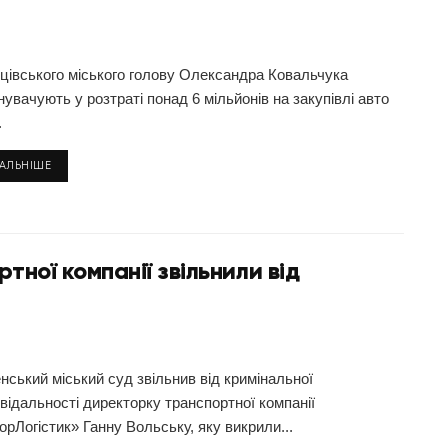
рцівського міського голову Олександра Ковальчука
увачують у розтраті понад 6 мільйонів на закупівлі авто
.
ТАЛЬНІШЕ
ної компанії звільнили від
нський міський суд звільнив від кримінальної
відальності директорку транспортної компанії
рЛогістик» Ганну Вольську, яку викрили...