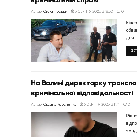
Автор:
Сила Правди
6 СЕРПНЯ 2026 В 18:50
0
Ківе
обвин
для..
ДЕ
На Волині директорку транспорт
кримінальної відповідальності
Автор:
Оксана Коваленко
6 СЕРПНЯ 2026 В 11:11
0
Рівне
відпо
«Ендо