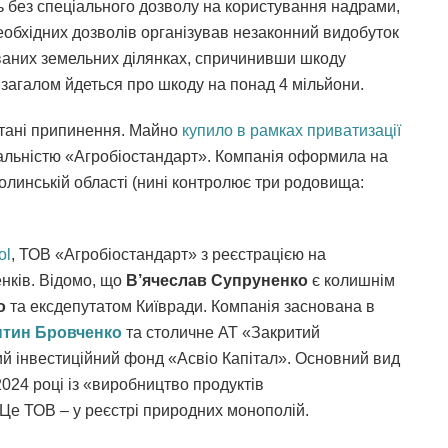
ь без спеціального дозволу на користування надрами,
 необхідних дозволів організував незаконний видобуток
ваних земельних ділянках, спричинивши шкоду
 загалом йдеться про шкоду на понад 4 мільйони.
тані припинення. Майно
купило в рамках приватизації
дальністю «Агробіостандарт». Компанія оформила на
олинській області (нині контролює три родовища:
ol
, ТОВ «Агробіостандарт» з реєстрацією на
енків. Відомо, що
В’ячеслав Супруненко
є колишнім
о
та ексдепутатом Київради. Компанія заснована в
нтин Бровченко
та столичне АТ «Закритий
 інвестиційний фонд «Асвіо Капітал». Основний вид
2024 році із «виробництво продуктів
е ТОВ – у реєстрі природних монополій.