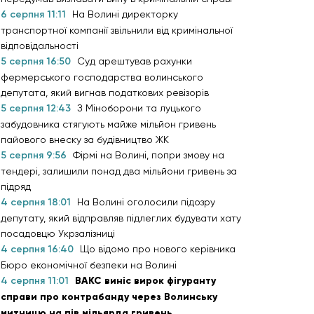
6 серпня 11:11
На Волині директорку
транспортної компанії звільнили від кримінальної
відповідальності
5 серпня 16:50
Суд арештував рахунки
фермерського господарства волинського
депутата, який вигнав податкових ревізорів
5 серпня 12:43
З Міноборони та луцького
забудовника стягують майже мільйон гривень
пайового внеску за будівництво ЖК
5 серпня 9:56
Фірмі на Волині, попри змову на
тендері, залишили понад два мільйони гривень за
підряд
4 серпня 18:01
На Волині оголосили підозру
депутату, який відправляв підлеглих будувати хату
посадовцю Укрзалізниці
4 серпня 16:40
Що відомо про нового керівника
Бюро економічної безпеки на Волині
4 серпня 11:01
ВАКС виніс вирок фігуранту
справи про контрабанду через Волинську
митницю на пів мільярда гривень