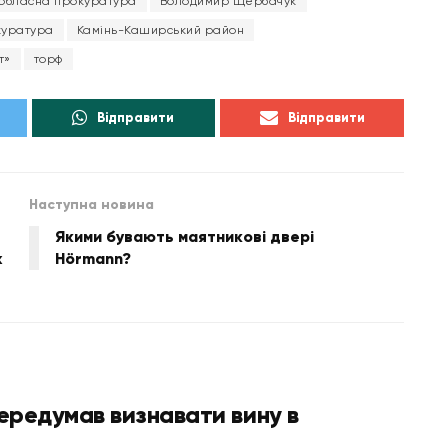
 обласна прокуратура
Володимир Щербачук
куратура
Камінь-Каширський район
т»
торф
Відправити
Відправити
Наступна новина
Якими бувають маятникові двері
х
Hörmann?
передумав визнавати вину в