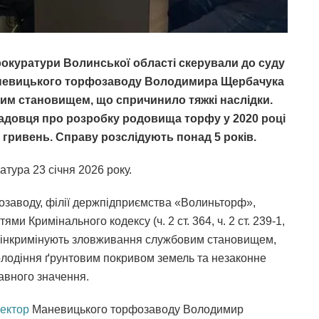
окуратури Волинської області скерували до суду
аневицького торфозаводу Володимира Щербачука
им становищем, що спричинило тяжкі наслідки.
адовця про розробку родовища торфу у 2020 році
 гривень.
Справу розслідують понад 5 років.
тура 23 січня 2026 року.
заводу, філії держпідприємства «Волиньторф»,
ми Кримінального кодексу (ч. 2 ст. 364, ч. 2 ст. 239-1,
ва інкримінують зловживання службовим становищем,
олодіння ґрунтовим покривом земель та незаконне
авного значення.
ектор
Маневицького торфозаводу Володимир