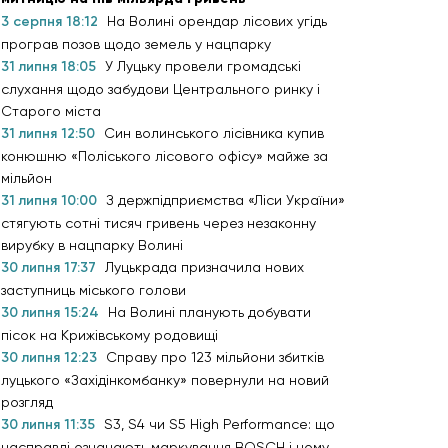
3 серпня 18:12
На Волині орендар лісових угідь
програв позов щодо земель у нацпарку
31 липня 18:05
У Луцьку провели громадські
слухання щодо забудови Центрального ринку і
Старого міста
31 липня 12:50
Син волинського лісівника купив
конюшню «Поліського лісового офісу» майже за
мільйон
31 липня 10:00
З держпідприємства «Ліси України»
стягують сотні тисяч гривень через незаконну
вирубку в нацпарку Волині
30 липня 17:37
Луцькрада призначила нових
заступниць міського голови
30 липня 15:24
На Волині планують добувати
пісок на Крижівському родовищі
30 липня 12:23
Справу про 123 мільйони збитків
луцького «Західінкомбанку» повернули на новий
розгляд
30 липня 11:35
S3, S4 чи S5 High Performance: що
насправді означають маркування BOSCH і чому