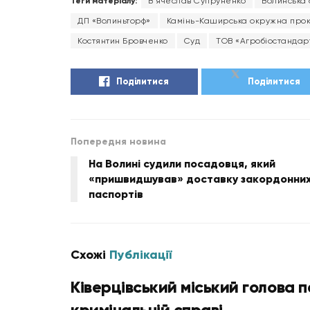
Теги матеріалу:
В'ячеслав Супруненко
Волинська
ДП «Волиньторф»
Камінь-Каширська окружна про
Костянтин Бровченко
Суд
ТОВ «Агробіостандар
Поділитися
Поділитися
Попередня новина
На Волині судили посадовця, який
«пришвидшував» доставку закордонни
паспортів
Схожі
Публікації
Ківерцівський міський голова 
кримінальній справі