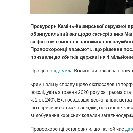
Прокурори Камінь-Каширської окружної пр
обвинувальний акт щодо екскерівника М
за фактом вчинення зловживання службов
Правоохоронці вважають, що рішення пос
призвели до збитків державі на 4 мільйони
Про це
повідомила
Волинська обласна прокура
Кримінальну справу щодо експосадовця торфо
розслідують з травня 2020 року за трьома стаття
ч. 2 ст. 240). Експосадовцю держпідприємст
що спричинило тяжкі наслідки, незаконне зав
видобування корисних копалин загальнодерж
Правоохоронці встановили, що
на той час
дир