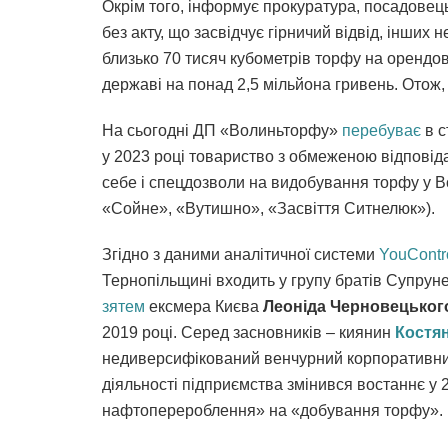
Окрім того, інформує прокуратура, посадовец
без акту, що засвідчує гірничий відвід, інших
близько 70 тисяч кубометрів торфу на орендо
державі на понад 2,5 мільйона гривень. Отож,
На сьогодні ДП «Волиньторфу»
перебуває
в с
у 2023 році товариство з обмеженою відпові
себе і спецдозволи на видобування торфу у В
«Сойне», «Вутишно», «Засвіття Ситнелюк»).
Згідно з даними аналітичної системи
YouContr
Тернопільщині входить у групу братів Супрун
зятем
ексмера Києва
Леоніда Черновецьког
2019 році. Серед засновників – киянин
Костя
недиверсифікований венчурний корпоративний
діяльності підприємства змінився востаннє у 
нафтоперероблення» на «добування торфу». Ц