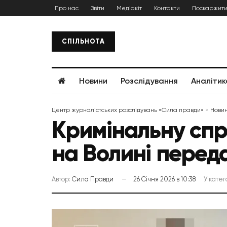
Про нас
Звіти
Медіакіт
Контакти
Поскаржити
СПІЛЬНОТА
Новини
Розслідування
Аналітик
Центр журналістських розслідувань «Сила правди»
>
Нови
Кримінальну сп
на Волині перед
Автор:
Сила Правди
26 Січня 2026 в 10:38
У катег