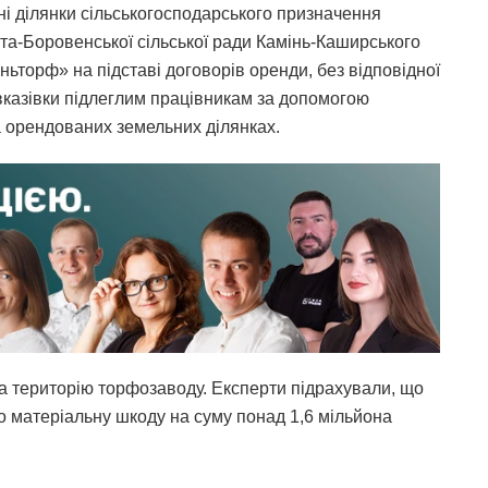
і ділянки сільськогосподарського призначення
ута-Боровенської сільської ради Камінь-Каширського
ьторф» на підставі договорів оренди, без відповідної
в вказівки підлеглим працівникам за допомогою
а орендованих земельних ділянках.
а територію торфозаводу. Експерти підрахували, що
о матеріальну шкоду на суму понад 1,6 мільйона