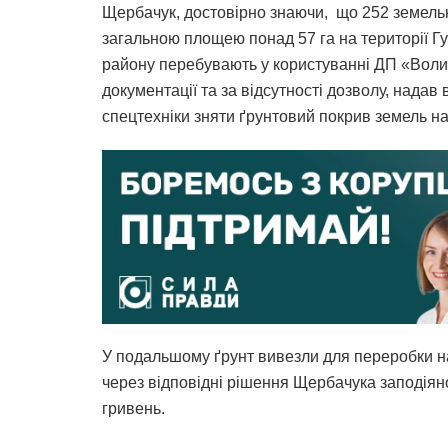
Щербачук, достовірно знаючи, що 252 земельн
загальною площею понад 57 га на території Г
району перебувають у користуванні ДП «Волин
документації та за відсутності дозволу, нада
спецтехніки зняти ґрунтовий покрив земель н
У подальшому ґрунт вивезли для переробки н
через відповідні рішення Щербачука заподіян
гривень.