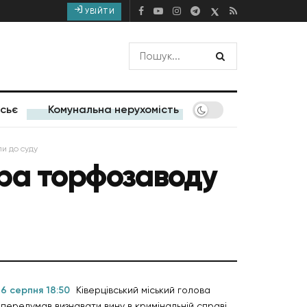
УВІЙТИ
сьє
Комунальна нерухомість
и до суду
ра торфозаводу
6 серпня 18:50
Ківерцівський міський голова
передумав визнавати вину в кримінальній справі