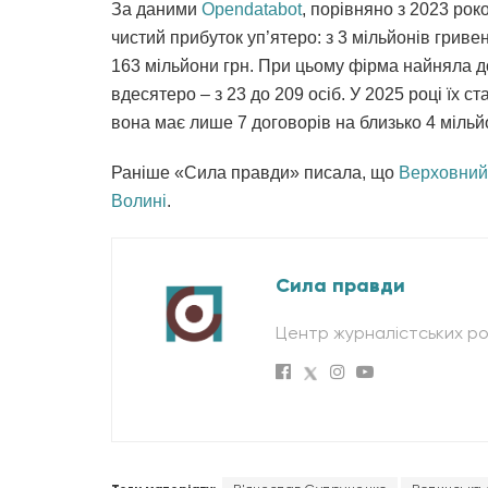
За даними
Оpendatabot
, порівняно з 2023 ро
чистий прибуток уп’ятеро: з 3 мільйонів гриве
163 мільйони грн. При цьому фірма найняла до
вдесятеро – з 23 до 209 осіб. У 2025 році їх с
вона має лише 7 договорів на близько 4 мільй
Раніше «Сила правди» писала, що
Верховний 
Волині
.
Сила правди
Центр журналістських ро