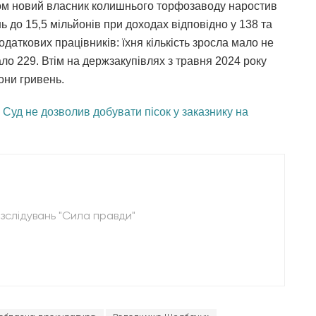
ком новий власник колишнього торфозаводу наростив
нь до 15,5 мільйонів при доходах відповідно у 138 та
даткових працівників: їхня кількість зросла мало не
тало 229. Втім на держзакупівлях з травня 2024 року
они гривень.
Суд не дозволив добувати пісок у заказнику на
зслідувань "Сила правди"