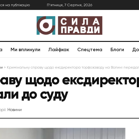
ся на публікацію
П’ятниця, 7 Серпня, 2026
а
Ми вплинули
Лайфхак
Спецтема
Блоги
До
ни
>
Кримінальну справу щодо ексдиректора торфозаводу на Волині передал
раву щодо ексдиректо
али до суду
орії:
Новини