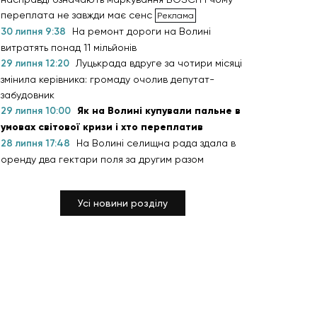
переплата не завжди має сенс
30 липня 9:38
На ремонт дороги на Волині
витратять понад 11 мільйонів
29 липня 12:20
Луцькрада вдруге за чотири місяці
змінила керівника: громаду очолив депутат-
забудовник
29 липня 10:00
Як на Волині купували пальне в
умовах світової кризи і хто переплатив
28 липня 17:48
На Волині селищна рада здала в
оренду два гектари поля за другим разом
Усі новини розділу