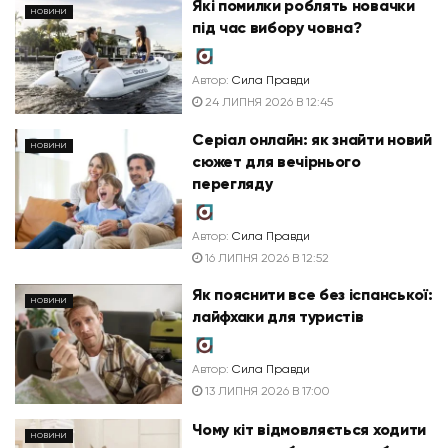
Які помилки роблять новачки
НОВИНИ
під час вибору човна?
Автор:
Сила Правди
24 ЛИПНЯ 2026 В 12:45
Серіал онлайн: як знайти новий
НОВИНИ
сюжет для вечірнього
перегляду
Автор:
Сила Правди
16 ЛИПНЯ 2026 В 12:52
Як пояснити все без іспанської:
НОВИНИ
лайфхаки для туристів
Автор:
Сила Правди
13 ЛИПНЯ 2026 В 17:00
Чому кіт відмовляється ходити
НОВИНИ