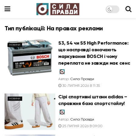
Тип публікації:
На правах реклами
S3, S4 чи S5 High Performance:
НОВИНИ
що насправді означають
маркування BOSCH і чому
переплата не завжди має сенс
Автор:
Сила Правди
30 ЛИПНЯ 2026 В 11:35
Сірі спортивні штани adidas –
НОВИНИ
справжня база спортстайлу!
Автор:
Сила Правди
25 ЛИПНЯ 2026 В 09:00