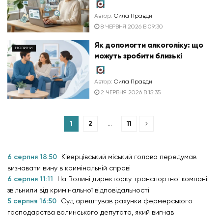
Автор:
Сила Правди
8 ЧЕРВНЯ 2026 В 09:30
Як допомогти алкоголіку: що
НОВИНИ
можуть зробити близькі
Автор:
Сила Правди
2 ЧЕРВНЯ 2026 В 15:35
1
2
…
11
6 серпня 18:50
Ківерцівський міський голова передумав
визнавати вину в кримінальній справі
6 серпня 11:11
На Волині директорку транспортної компанії
звільнили від кримінальної відповідальності
5 серпня 16:50
Суд арештував рахунки фермерського
господарства волинського депутата, який вигнав