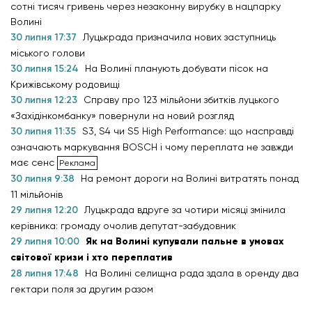
сотні тисяч гривень через незаконну вирубку в нацпарку
Волині
30 липня 17:37
Луцькрада призначила нових заступниць
міського голови
30 липня 15:24
На Волині планують добувати пісок на
Крижівському родовищі
30 липня 12:23
Справу про 123 мільйони збитків луцького
«Західінкомбанку» повернули на новий розгляд
30 липня 11:35
S3, S4 чи S5 High Performance: що насправді
означають маркування BOSCH і чому переплата не завжди
має сенс
30 липня 9:38
На ремонт дороги на Волині витратять понад
11 мільйонів
29 липня 12:20
Луцькрада вдруге за чотири місяці змінила
керівника: громаду очолив депутат-забудовник
29 липня 10:00
Як на Волині купували пальне в умовах
світової кризи і хто переплатив
28 липня 17:48
На Волині селищна рада здала в оренду два
гектари поля за другим разом