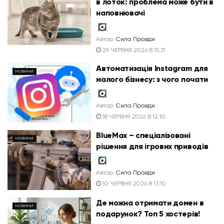
в лоток: проблема може бути в
наповнювачі
Автор:
Сила Правди
29 ЧЕРВНЯ 2026 В 15:31
Автоматизація Instagram для
НОВИНИ
малого бізнесу: з чого почати
Автор:
Сила Правди
18 ЧЕРВНЯ 2026 В 12:10
BlueMax – спеціалізовані
НОВИНИ
рішення для ігрових приводів
Автор:
Сила Правди
10 ЧЕРВНЯ 2026 В 13:10
Де можна отримати домен в
НОВИНИ
подарунок? Топ 5 хостерів!