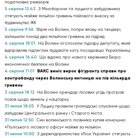
податкових ревізорів
5 серпня 12:43
З Міноборони та луцького забудовника
стягують майже мільйон гривень пайового внеску за
будівництво ЖК
5 серпня 9:56
Фірмі на Волині, попри змову на тендері,
залишили понад два мільйони гривень за підряд
4 серпня 18:01
На Волині оголосили підозру депутату, який
відправляв підлеглих будувати хату посадовцю Укрзалізниці
4 серпня 16:40
Що відомо про нового керівника Бюро
економічної безпеки на Волині
4 серпня 11:01
ВАКС виніс вирок фігуранту справи про
контрабанду через Волинську митницю на пів мільярда
гривень
3 серпня 18:12
На Волині орендар лісових угідь програв
позов щодо земель у нацпарку
31 липня 18:05
У Луцьку провели громадські слухання щодо
забудови Центрального ринку і Старого міста
31 липня 12:50
Син волинського лісівника купив конюшню
«Поліського лісового офісу» майже за мільйон
31 липня 10:00
З держпідприємства «Ліси України» стягують