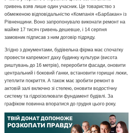
гривень взяв лише один учасник. Це товариство з
обмеженою відповідальністю «Компанія «Барбакан» із
Рівненщини. Воно запропонувало виконати ремонт на
майже 17 тисяч гривень дешевше, і 14 серпня
замовник підписав з ним договір підряду.
Згідно з документами, будівельна фірма має спочатку
провести капремонт даху будинку культури (висота
риштувань до 16 метрів), переробити фасади, оновити
центральний і боковий ґанки, встановити горищні люки,
утеплити покриття. А також має зробити ремонт в
актовій залі включно зі стелею, оновити водостічну
систему та гідроізолювати фундамент будівлі. За
графіком повинна впоратися до грудня цього року.