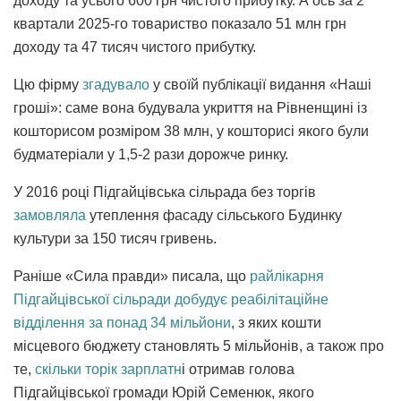
доходу та усього 600 грн чистого прибутку. А ось за 2
квартали 2025-го товариство показало 51 млн грн
доходу та 47 тисяч чистого прибутку.
Цю фірму
згадувало
у своїй публікації видання «Наші
гроші»: саме вона будувала укриття на Рівненщині із
кошторисом розміром 38 млн, у кошторисі якого були
будматеріали у 1,5-2 рази дорожче ринку.
У 2016 році Підгайцівська сільрада без торгів
замовляла
утеплення фасаду сільського Будинку
культури за 150 тисяч гривень.
Раніше «Сила правди» писала, що
райлікарня
Підгайцівської сільради добудує реабілітаційне
відділення за понад 34 мільйони
, з яких кошти
місцевого бюджету становлять 5 мільйонів, а також про
те,
скільки торік зарплатн
і отримав голова
Підгайцівської громади Юрій Семенюк, якого