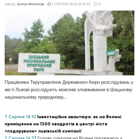
Автор:
Антон Філіппов
7 СЕРПНЯ 2026 В 10:53
0
Працівники Теруправління Державного бюро розслідувань у
місті Львові розслідують можливі зловживання в Шацькому
національному природному...
7 Серпня 18:10
Інвестиційна авантюра: як на Волині
приміщення на 1300 квадратів в центрі міста
«подарували» львівській компанії
7 Серпня 16:33
Голову сільради на Волині підозрюють у