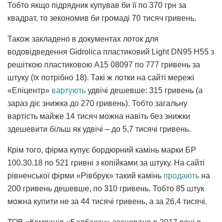
Тобто якщо підрядник купував би її по 370 грн за
квадрат, то зекономив би громаді 70 тисяч гривень.
Також закладено в документах лоток для
водовідведення Gidrolica пластиковий Light DN95 H55 з
решіткою пластиковою A15 08097 по 777 гривень за
штуку (їх потрібно 18). Такі ж лотки на сайті мережі
«Епіцентр»
вартують
удвічі дешевше: 315 гривень (а
зараз діє знижка до 270 гривень). Тобто загальну
вартість майже 14 тисяч можна навіть без знижки
здешевити більш як удвічі – до 5,7 тисячі гривень.
Крім того, фірма купує бордюрний камінь марки БР
100.30.18 по 521 гривні з копійками за штуку. На сайті
рівненської фірми «Рівбрук» такий камінь
продають
на
200 гривень дешевше, по 310 гривень. Тобто 85 штук
можна купити не за 44 тисячі гривень, а за 26,4 тисячі.