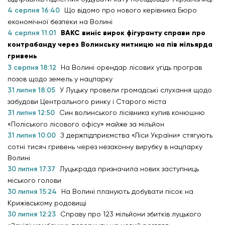
4 серпня 16:40
Що відомо про нового керівника Бюро
економічної безпеки на Волині
4 серпня 11:01
ВАКС виніс вирок фігуранту справи про
контрабанду через Волинську митницю на пів мільярда
гривень
3 серпня 18:12
На Волині орендар лісових угідь програв
позов щодо земель у нацпарку
31 липня 18:05
У Луцьку провели громадські слухання щодо
забудови Центрального ринку і Старого міста
31 липня 12:50
Син волинського лісівника купив конюшню
«Поліського лісового офісу» майже за мільйон
31 липня 10:00
З держпідприємства «Ліси України» стягують
сотні тисяч гривень через незаконну вирубку в нацпарку
Волині
30 липня 17:37
Луцькрада призначила нових заступниць
міського голови
30 липня 15:24
На Волині планують добувати пісок на
Крижівському родовищі
30 липня 12:23
Справу про 123 мільйони збитків луцького