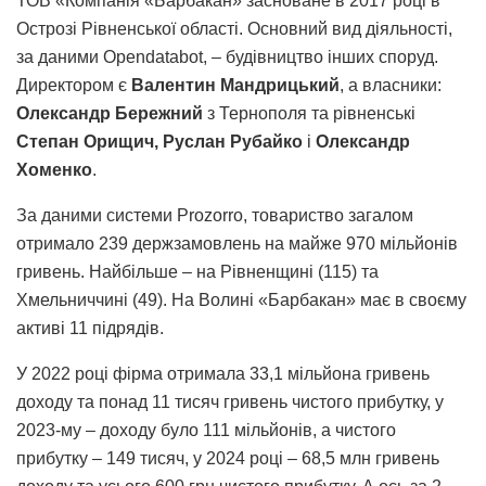
ТОВ «Компанія «Барбакан» засноване в 2017 році в
Острозі Рівненської області. Основний вид діяльності,
за даними Оpendatabot, – будівництво інших споруд.
Директором є
Валентин Мандрицький
, а власники:
Олександр Бережний
з Тернополя та
рівненські
Степан Орищич, Руслан Рубайко
і
Олександр
Хоменко
.
За даними системи Рrozorro, товариство загалом
отримало 239 держзамовлень на майже 970 мільйонів
гривень. Найбільше – на Рівненщині (115) та
Хмельниччині (49). На Волині «Барбакан» має в своєму
активі 11 підрядів.
У 2022 році фірма отримала 33,1 мільйона гривень
доходу та понад 11 тисяч гривень чистого прибутку, у
2023-му – доходу було 111 мільйонів, а чистого
прибутку – 149 тисяч, у 2024 році – 68,5 млн гривень