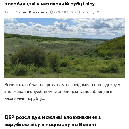
пособництві в незаконній рубці лісу
Автор:
Оксана Коваленко
7 СЕРПНЯ 2026 В 16:33
0
Волинська обласна прокуратура повідомила про підозру у
зловживанні службовим становищем та пособництві в
незаконній порубці...
ДБР розслідує можливі зловживання з
вирубкою лісу в нацпарку на Волині