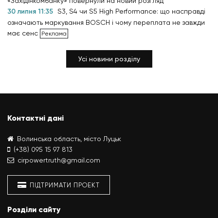
«Західінкомбанку» повернули на новий розгляд
30 липня 11:35
S3, S4 чи S5 High Performance: що насправді
означають маркування BOSCH і чому переплата не завжди
має сенс
Усі новини розділу
Контактні дані
Волинська область, місто Луцьк
(+38) 095 15 97 813
cirpowertruth@gmail.com
ПІДТРИМАТИ ПРОЕКТ
Розділи сайту