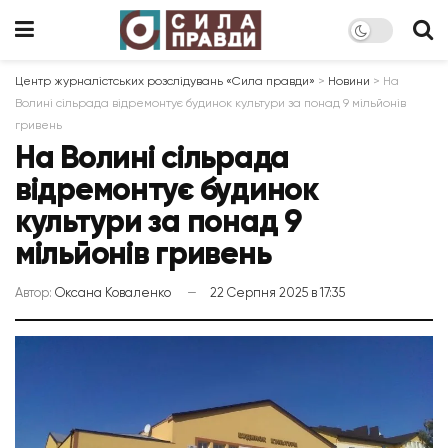
Центр журналістських розслідувань «Сила правди»
>
Новини
>
На
Волині сільрада відремонтує будинок культури за понад 9 мільйонів
гривень
На Волині сільрада
відремонтує будинок
культури за понад 9
мільйонів гривень
Автор:
Оксана Коваленко
22 Серпня 2025 в 17:35