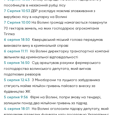
пособництві в незаконній рубці лісу
7 Серпня 10:53
ДБР розслідує можливі зловживання з
вирубкою лісу в нацпарку на Волині
7 Серпня 10:00
На Волині громаді намагаються повернути
70 гектарів земель, на яких господарює агрокомпанія
Тігіпка
6 серпня 18:50
Ківерцівський міський голова передумав
визнавати вину в кримінальній справі
6 серпня 11:11
На Волині директорку транспортної компанії
звільнили від кримінальної відповідальності
5 серпня 16:50
Суд арештував рахунки фермерського
господарства волинського депутата, який вигнав
податкових ревізорів
5 серпня 12:43
З Міноборони та луцького забудовника
стягують майже мільйон гривень пайового внеску за
будівництво ЖК
5 серпня 9:56
Фірмі на Волині, попри змову на тендері,
залишили понад два мільйони гривень за підряд
4 серпня 18:01
На Волині оголосили підозру депутату, який
відправляв підлеглих будувати хату посадовцю Укрзалізниці