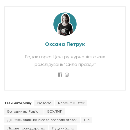
Оксана Петрук
Редакторка Центру журналістських
розслідувань "Сила правди"
Теги матеріалу:
Prozorro
Renault Duster
Володимир Радіон
ВОУЛМГ
ДП "Маневицьке лісове господартсво"
Ліс
Лісове господарство
Луцьк-Експо