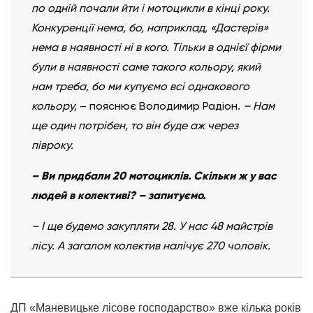
по одній почали йти і мотоцикли в кінці року.
Конкуренції нема, бо, наприклад, «Дастерів»
нема в наявності ні в кого. Тільки в однієї фірми
були в наявності саме такого кольору, який
нам треба, бо ми купуємо всі однакового
кольору,
– пояснює Володимир Радіон.
– Нам
ще один потрібен, то він буде аж через
півроку.
–
Ви придбали 20 мотоциклів. Скільки ж у вас
людей в колективі?
–
запитуємо.
–
І ще будемо закупляти 28. У нас 48 майстрів
лісу. А загалом колектив налічує 270 чоловік.
ДП «Маневицьке лісове господарство» вже кілька років