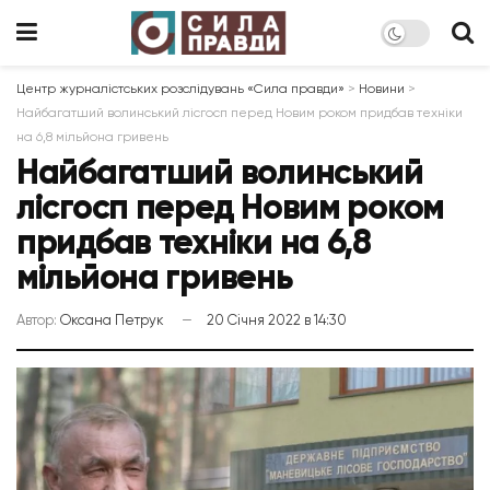
Центр журналістських розслідувань «Сила правди»
>
Новини
>
Найбагатший волинський лісгосп перед Новим роком придбав техніки
на 6,8 мільйона гривень
Найбагатший волинський
лісгосп перед Новим роком
придбав техніки на 6,8
мільйона гривень
Автор:
Оксана Петрук
20 Січня 2022 в 14:30