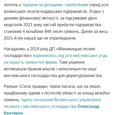
поспіль є
лідером за доходами і прибутками
серед усіх
волинських лісогосподарських підприємств. Згідно з
даними фінансової звітності, за підсумками двох
кварталів 2021 року чистий прибуток підприємства
становив 4 мільйони 946 тисяч гривень. Даних за весь
2021-й рік наразі ще не оприлюднили.
Нагадаємо, у 2019 році ДП «Маневицьке лісове
господарство»
відмовилось від усіх мисливських угідь
на користь приватної фірми
. Таке рішення
мотивували браком коштів і непосильністю ноші
мисливського господарства для держпідприємства.
Раніше «Сила правди» також писала, що на пікапі,
придбаному одним з лісгоспів області за понад мільйон
гривень,
їздить начальник Волинського управління
лісового і мисливського господарства
Олександр
Кватирко
.