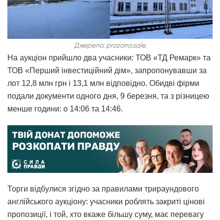
Джерело: prozorro.sale.
На аукціон прийшло два учасники: ТОВ «ТД Ремарк» та
ТОВ «Перший інвестиційний дім», запропонувавши за
лот 12,8 млн грн і 13,1 млн відповідно. Обидві фірми
подали документи одного дня, 9 березня, та з різницею
менше години: о 14:06 та 14:46.
Торги відбулися згідно за правилами трираундового
англійського аукціону: учасники роблять закриті цінові
пропозиції, і той, хто вкаже більшу суму, має перевагу