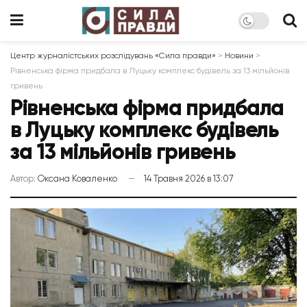
Центр журналістських розслідувань «Сила правди»
>
Новини
>
Рівненська фірма придбала в Луцьку комплекс будівель за 13 мільйонів
гривень
Рівненська фірма придбала
в Луцьку комплекс будівель
за 13 мільйонів гривень
Автор:
Оксана Коваленко
14 Травня 2026 в 13:07