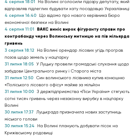
4 серпня 18:01
На Волині оголосили підозру депутату, який
відправляв підлеглих будувати хату посадовцю Укрзалізниці
4 серпня 16:40
Що відомо про нового керівника Бюро
економічної безпеки на Волині
4 серпня 11:01
ВАКС виніс вирок фігуранту справи про
контрабанду через Волинську митницю на пів мільярда
гривень
3 серпня 18:12
На Волині орендар лісових угідь програв
позов щодо земель у нацпарку
31 липня 18:05
У Луцьку провели громадські слухання щодо
забудови Центрального ринку і Старого міста
31 липня 12:50
Син волинського лісівника купив конюшню
«Поліського лісового офісу» майже за мільйон
31 липня 10:00
З держпідприємства «Ліси України» стягують
сотні тисяч гривень через незаконну вирубку в нацпарку
Волині
30 липня 17:37
Луцькрада призначила нових заступниць
міського голови
30 липня 15:24
На Волині планують добувати пісок на
Крижівському родовищі