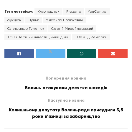
Теги матеріалу:
«Укрпошта»
Prozorro
YouControl
аукціон
Луцьк
Михайло Полюхович
Олександр Гуменюк
Сергій Михайловський
ТОВ «Перший інвестиційний дім»
ТОВ «ТД Ремарк»
Попередня новина
Волинь атакували десятки шахедів
Наступна новина
Колишньому депутату Волиньради присудили 3,5
роки в'язниці за хабарництво