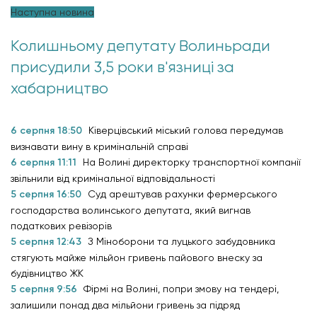
Наступна новина
Колишньому депутату Волиньради
присудили 3,5 роки в'язниці за
хабарництво
6 серпня 18:50
Ківерцівський міський голова передумав
визнавати вину в кримінальній справі
6 серпня 11:11
На Волині директорку транспортної компанії
звільнили від кримінальної відповідальності
5 серпня 16:50
Суд арештував рахунки фермерського
господарства волинського депутата, який вигнав
податкових ревізорів
5 серпня 12:43
З Міноборони та луцького забудовника
стягують майже мільйон гривень пайового внеску за
будівництво ЖК
5 серпня 9:56
Фірмі на Волині, попри змову на тендері,
залишили понад два мільйони гривень за підряд