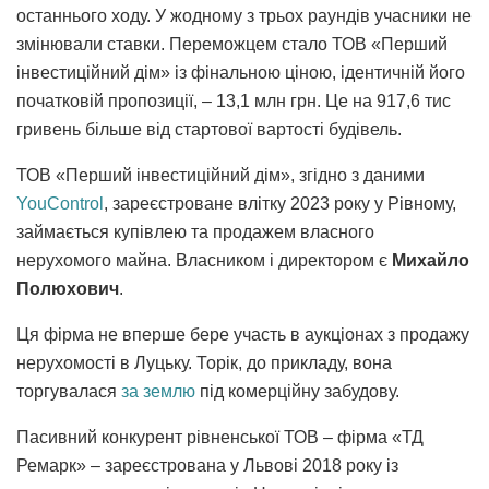
останнього ходу. У жодному з трьох раундів учасники не
змінювали ставки. Переможцем стало ТОВ «Перший
інвестиційний дім» із фінальною ціною, ідентичній його
початковій пропозиції, – 13,1 млн грн. Це на 917,6 тис
гривень більше від стартової вартості будівель.
ТОВ «Перший інвестиційний дім», згідно з даними
YouControl
, зареєстроване влітку 2023 року у Рівному,
займається купівлею та продажем власного
нерухомого майна. Власником і директором є
Михайло
Полюхович
.
Ця фірма не вперше бере участь в аукціонах з продажу
нерухомості в Луцьку. Торік, до прикладу, вона
торгувалася
за землю
під комерційну забудову.
Пасивний конкурент рівненської ТОВ – фірма «ТД
Ремарк» – зареєстрована у Львові 2018 року із