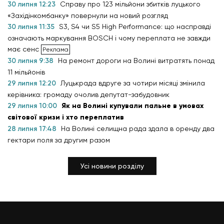
30 липня 12:23
Справу про 123 мільйони збитків луцького
«Західінкомбанку» повернули на новий розгляд
30 липня 11:35
S3, S4 чи S5 High Performance: що насправді
означають маркування BOSCH і чому переплата не завжди
має сенс
30 липня 9:38
На ремонт дороги на Волині витратять понад
11 мільйонів
29 липня 12:20
Луцькрада вдруге за чотири місяці змінила
керівника: громаду очолив депутат-забудовник
29 липня 10:00
Як на Волині купували пальне в умовах
світової кризи і хто переплатив
28 липня 17:48
На Волині селищна рада здала в оренду два
гектари поля за другим разом
Усі новини розділу