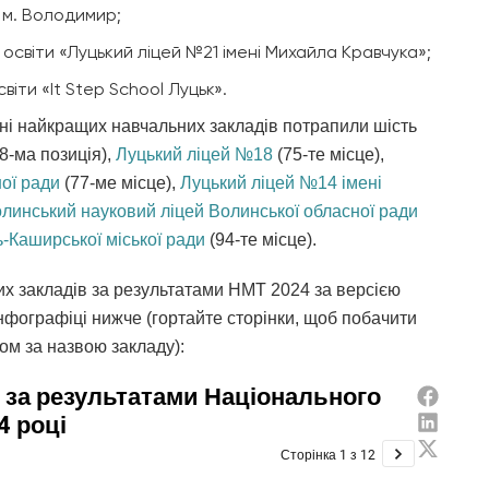
 м. Володимир;
освіти «Луцький ліцей №21 імені Михайла Кравчука»;
іти «It Step School Луцьк».
отні найкращих навчальних закладів потрапили шість
8-ма позиція),
Луцький ліцей №18
(75-те місце),
ої ради
(77-ме місце),
Луцький ліцей №14 імені
линський науковий ліцей Волинської обласної ради
-Каширської міської ради
(94-те місце).
х закладів за результатами НМТ 2024 за версією
нфографіці нижче (гортайте сторінки, щоб побачити
ом за назвою закладу):