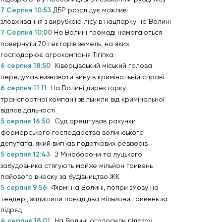
7 Серпня 10:53
ДБР розслідує можливі
зловживання з вирубкою лісу в нацпарку на Волині
7 Серпня 10:00
На Волині громаді намагаються
повернути 70 гектарів земель, на яких
господарює агрокомпанія Тігіпка
6 серпня 18:50
Ківерцівський міський голова
передумав визнавати вину в кримінальній справі
6 серпня 11:11
На Волині директорку
транспортної компанії звільнили від кримінальної
відповідальності
5 серпня 16:50
Суд арештував рахунки
фермерського господарства волинського
депутата, який вигнав податкових ревізорів
5 серпня 12:43
З Міноборони та луцького
забудовника стягують майже мільйон гривень
пайового внеску за будівництво ЖК
5 серпня 9:56
Фірмі на Волині, попри змову на
тендері, залишили понад два мільйони гривень за
підряд
4 серпня 18:01
На Волині оголосили підозру