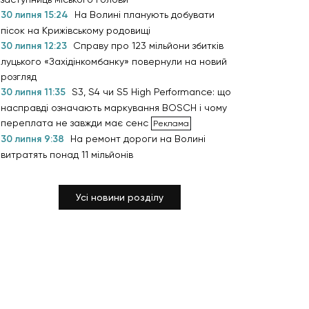
30 липня 15:24
На Волині планують добувати
пісок на Крижівському родовищі
30 липня 12:23
Справу про 123 мільйони збитків
луцького «Західінкомбанку» повернули на новий
розгляд
30 липня 11:35
S3, S4 чи S5 High Performance: що
насправді означають маркування BOSCH і чому
переплата не завжди має сенс
30 липня 9:38
На ремонт дороги на Волині
витратять понад 11 мільйонів
Усі новини розділу