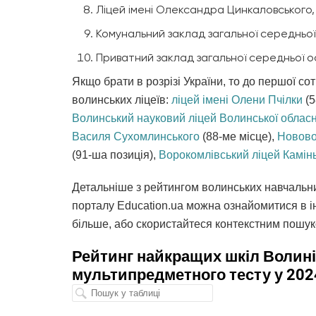
Ліцей імені Олександра Цинкаловського,
Комунальний заклад загальної середньої 
Приватний заклад загальної середньої осв
Якщо брати в розрізі України, то до першої с
волинських ліцеїв:
ліцей імені Олени Пчілки
(5
Волинський науковий ліцей Волинської обласн
Василя Сухомлинського
(88-ме місце),
Новово
(91-ша позиція),
Ворокомлівський ліцей Камінь
Детальніше з рейтингом волинських навчальни
порталу Education.ua можна ознайомитися в і
більше, або скористайтеся контекстним пошук