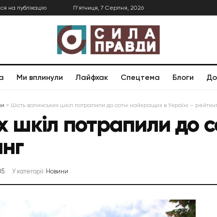
ся на публікацію
П’ятниця, 7 Серпня, 2026
а
Ми вплинули
Лайфхак
Спецтема
Блоги
До
ни
>
Шість волинських шкіл потрапили до сотні найкращих в Україні – рейтин
х шкіл потрапили до 
инг
05
У категорії:
Новини