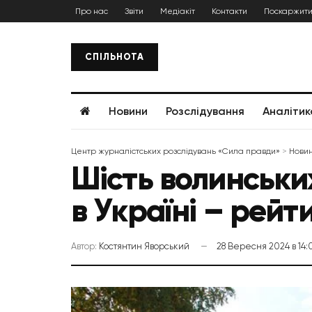
Про нас
Звіти
Медіакіт
Контакти
Поскаржити
СПІЛЬНОТА
Новини
Розслідування
Аналітик
Центр журналістських розслідувань «Сила правди»
>
Нови
Шість волинськи
в Україні – рейт
Автор:
Костянтин Яворський
28 Вересня 2024 в 14: