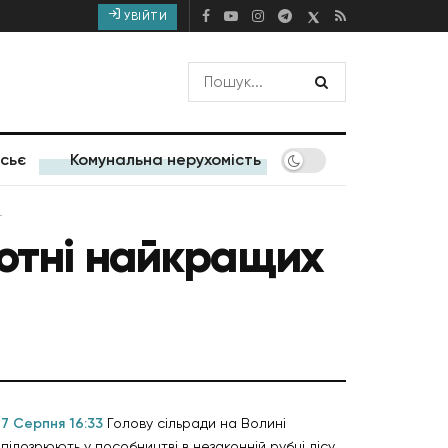
УВІЙТИ
сьє
Комунальна нерухомість
г
сотні найкращих
7 Серпня 16:33
Голову сільради на Волині
підозрюють у пособництві в незаконній рубці лісу