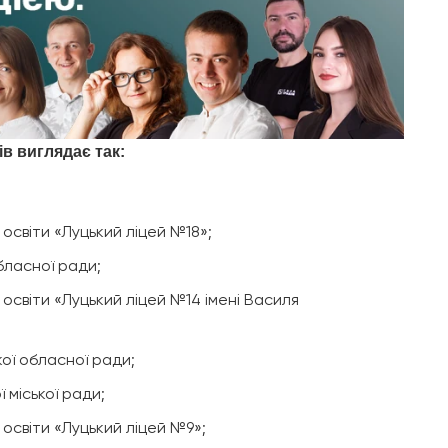
в виглядає так:
освіти «Луцький ліцей №18»;
бласної ради;
освіти «Луцький ліцей №14 імені Василя
ої обласної ради;
 міської ради;
освіти «Луцький ліцей №9»;