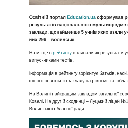
Освітній портал
Education.ua
сформував рей
результатів національного мультипредметн
заклади, щонайменше 5 учнів яких взяли уча
них 296 – волинські.
На місце в
рейтингу
впливали як результати уча
випускниками тестів.
Інформація в рейтингу зорієнтує батьків, наск
іншого освітнього закладу на рівні міста, област
На Волині найкращим закладом загальної сере
Ковелі. На другій сходинці – Луцький ліцей №1
Волинської обласної ради.