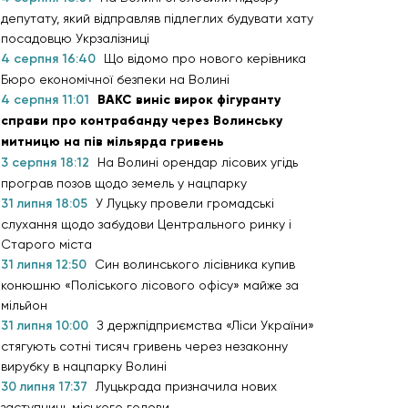
депутату, який відправляв підлеглих будувати хату
посадовцю Укрзалізниці
4 серпня 16:40
Що відомо про нового керівника
Бюро економічної безпеки на Волині
4 серпня 11:01
ВАКС виніс вирок фігуранту
справи про контрабанду через Волинську
митницю на пів мільярда гривень
3 серпня 18:12
На Волині орендар лісових угідь
програв позов щодо земель у нацпарку
31 липня 18:05
У Луцьку провели громадські
слухання щодо забудови Центрального ринку і
Старого міста
31 липня 12:50
Син волинського лісівника купив
конюшню «Поліського лісового офісу» майже за
мільйон
31 липня 10:00
З держпідприємства «Ліси України»
стягують сотні тисяч гривень через незаконну
вирубку в нацпарку Волині
30 липня 17:37
Луцькрада призначила нових
заступниць міського голови