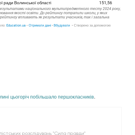
лині цьогоріч побільшало першокласників
.
істських розслідувань "Сила правди"