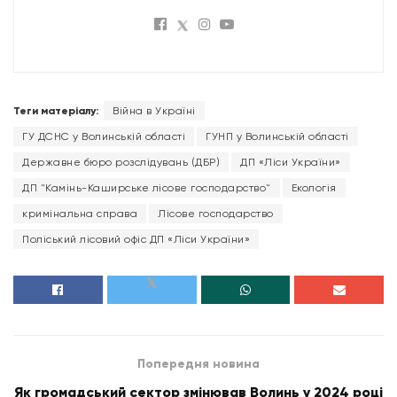
Теги матеріалу:
Війна в Україні
ГУ ДСНС у Волинській області
ГУНП у Волинській області
Державне бюро розслідувань (ДБР)
ДП «Ліси України»
ДП "Камінь-Каширське лісове господарство"
Екологія
кримінальна справа
Лісове господарство
Поліський лісовий офіс ДП «Ліси України»
Попередня новина
Як громадський сектор змінював Волинь у 2024 році