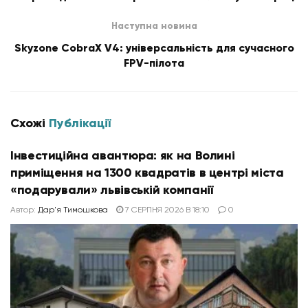
Наступна новина
Skyzone CobraX V4: універсальність для сучасного
FPV-пілота
Схожі
Публікації
Інвестиційна авантюра: як на Волині
приміщення на 1300 квадратів в центрі міста
«подарували» львівській компанії
Автор:
Дар'я Тимошкова
7 СЕРПНЯ 2026 В 18:10
0