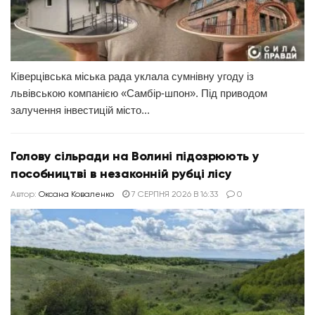
Ківерцівська міська рада уклала сумнівну угоду із
львівською компанією «Самбір-шпон». Під приводом
залучення інвестицій місто...
Голову сільради на Волині підозрюють у
пособництві в незаконній рубці лісу
Автор:
Оксана Коваленко
7 СЕРПНЯ 2026 В 16:33
0