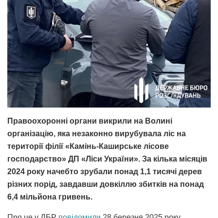
Правоохоронні органи викрили на Волині
організацію, яка незаконно вирубувала ліс на
території філії «Камінь-Каширське лісове
господарство» ДП «Ліси України». За кілька місяців
2024 року начебто зрубали понад 1,1 тисячі дерев
різних порід, завдавши довкіллю збитків на понад
6,4 мільйона гривень.
Про це у ДБР
повідомили
28 березня 2025 року.