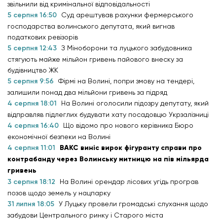
звільнили від кримінальної відповідальності
5 серпня 16:50
Суд арештував рахунки фермерського
господарства волинського депутата, який вигнав
податкових ревізорів
5 серпня 12:43
З Міноборони та луцького забудовника
стягують майже мільйон гривень пайового внеску за
будівництво ЖК
5 серпня 9:56
Фірмі на Волині, попри змову на тендері,
залишили понад два мільйони гривень за підряд
4 серпня 18:01
На Волині оголосили підозру депутату, який
відправляв підлеглих будувати хату посадовцю Укрзалізниці
4 серпня 16:40
Що відомо про нового керівника Бюро
економічної безпеки на Волині
4 серпня 11:01
ВАКС виніс вирок фігуранту справи про
контрабанду через Волинську митницю на пів мільярда
гривень
3 серпня 18:12
На Волині орендар лісових угідь програв
позов щодо земель у нацпарку
31 липня 18:05
У Луцьку провели громадські слухання щодо
забудови Центрального ринку і Старого міста