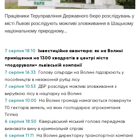
Працівники Теруправління Державного бюро розслідувань у
місті Львові розслідують можливі зловживання в Шацькому
національному природному...
7 серпня 18:10
Інвестиційна авантюра: як на Волині
приміщення на 1300 квадратів в центрі міста
«подарували» львівській компанії
7 серпня 16:33
Голову сільради на Волині підозрюють у
пособництві в незаконній рубці лісу
7 серпня 10:53
ДБР розслідує можливі зловживання з
вирубкою лісу в нацпарку на Волині
7 серпня 10:00
На Волині громаді намагаються повернути
70 гектарів земель, на яких господарює агрокомпанія
Тігіпка
6 серпня 18:50
Ківерцівський міський голова передумав
визнавати вину в кримінальній справі
6 серпня 11:11
На Волині директорку транспортної компанії