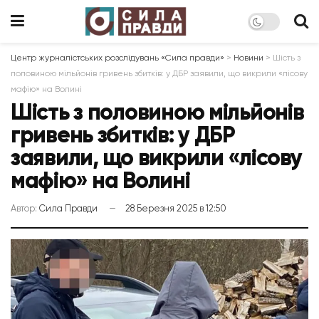
Центр журналістських розслідувань «Сила правди»
>
Новини
>
Шість з
половиною мільйонів гривень збитків: у ДБР заявили, що викрили «лісову
мафію» на Волині
Шість з половиною мільйонів
гривень збитків: у ДБР
заявили, що викрили «лісову
мафію» на Волині
Автор:
Сила Правди
28 Березня 2025 в 12:50