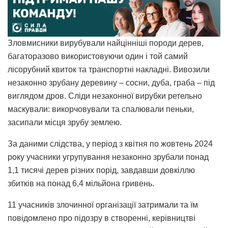
Зловмисники вирубували найцінніші породи дерев,
багаторазово використовуючи один і той самий
лісорубний квиток та транспортні накладні. Вивозили
незаконно зрубану деревину – сосни, дуба, граба – під
виглядом дров. Сліди незаконної вирубки ретельно
маскували: викорчовували та спалювали пеньки,
засипали місця зрубу землею.
За даними слідства, у період з квітня по жовтень 2024
року учасники угрупування незаконно зрубали понад
1,1 тисячі дерев різних порід, завдавши довкіллю
збитків на понад 6,4 мільйона гривень.
11 учасників злочинної організації затримали та їм
повідомлено про підозру в створенні, керівництві