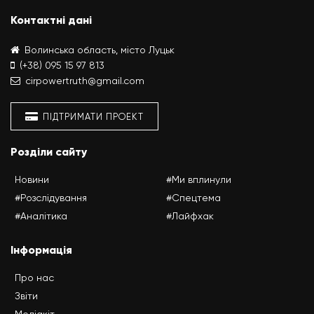
Контактні дані
Волинська область, місто Луцьк
(+38) 095 15 97 813
cirpowertruth@gmail.com
ПІДТРИМАТИ ПРОЕКТ
Розділи сайту
Новини
#Ми вплинули
#Розслідування
#Спецтема
#Аналітика
#Лайфхак
Інформація
Про нас
Звіти
Медіакіт