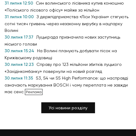
31 липня 12:50
Син волинського лісівника купив конюшню
«Поліського лісового офісу» майже за мільйон
31 липня 10:00
З держпідприємства «Ліси України» стягують
сотні тисяч гривень через незаконну вирубку в нацпарку
Волині
30 липня 17:37
Луцькрада призначила нових заступниць
міського голови
30 липня 15:24
На Волині планують добувати пісок на
Крижівському родовищі
30 липня 12:23
Справу про 123 мільйони збитків луцького
«Західінкомбанку» повернули на новий розгляд
30 липня 11:35
S3, S4 чи S5 High Performance: що насправді
означають маркування BOSCH і чому переплата не завжди
має сенс
Усі новини розділу