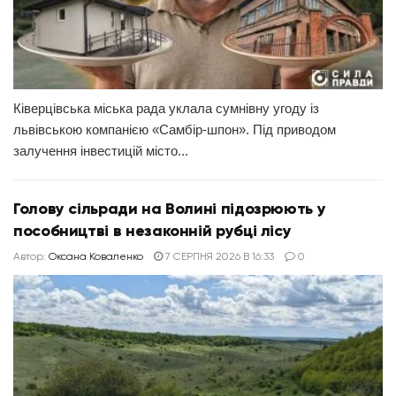
Ківерцівська міська рада уклала сумнівну угоду із
львівською компанією «Самбір-шпон». Під приводом
залучення інвестицій місто...
Голову сільради на Волині підозрюють у
пособництві в незаконній рубці лісу
Автор:
Оксана Коваленко
7 СЕРПНЯ 2026 В 16:33
0