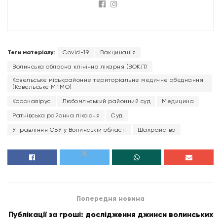
Теги матеріалу:
Covid-19
Вакцинація
Волинська обласна клінічна лікарня (ВОКЛ)
Ковельське міськрайонне територіальне медичне об’єднання
(Ковельське МТМО)
Коронавірус
Любомльський районний суд
Медицина
Ратнівська районна лікарня
Суд
Управління СБУ у Волинській області
Шахрайство
Попередня новина
Публікації за гроші: дослідження джинси волинських