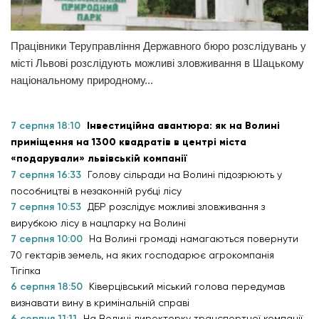
Працівники Теруправління Державного бюро розслідувань у
місті Львові розслідують можливі зловживання в Шацькому
національному природному...
7 серпня 18:10
Інвестиційна авантюра: як на Волині
приміщення на 1300 квадратів в центрі міста
«подарували» львівській компанії
7 серпня 16:33
Голову сільради на Волині підозрюють у
пособництві в незаконній рубці лісу
7 серпня 10:53
ДБР розслідує можливі зловживання з
вирубкою лісу в нацпарку на Волині
7 серпня 10:00
На Волині громаді намагаються повернути
70 гектарів земель, на яких господарює агрокомпанія
Тігіпка
6 серпня 18:50
Ківерцівський міський голова передумав
визнавати вину в кримінальній справі
6 серпня 11:11
На Волині директорку транспортної компанії