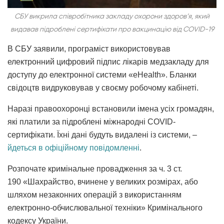
СБУ викрила співробітника закладу охорони здоров’я, який
видавав підроблені сертифікати про вакцинацію від COVID-19
В СБУ заявили, програміст використовував
електронний цифровий підпис лікарів медзакладу для
доступу до електронної системи «eHealth». Бланки
свідоцтв видруковував у своєму робочому кабінеті.
Наразі правоохоронці встановили імена усіх громадян,
які платили за підроблені міжнародні COVID-
сертифікати. Їхні дані будуть видалені із системи, –
йдеться в офіційному повідомленні
.
Розпочате кримінальне провадження за ч. 3 ст.
190 «Шахрайство, вчинене у великих розмірах, або
шляхом незаконних операцій з використанням
електронно-обчислювальної техніки» Кримінального
кодексу України.