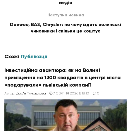
медіа
Наступна новина
Daewoo, ВАЗ, Chrysler: на чому їздять волинські
чиновники і скільки це коштує
Схожі
Публікації
Інвестиційна авантюра: як на Волині
приміщення на 1300 квадратів в центрі міста
«подарували» львівській компанії
Автор:
Дар'я Тимошкова
7 СЕРПНЯ 2026 В 18:10
0