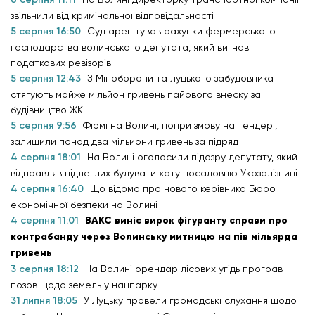
звільнили від кримінальної відповідальності
5 серпня 16:50
Суд арештував рахунки фермерського
господарства волинського депутата, який вигнав
податкових ревізорів
5 серпня 12:43
З Міноборони та луцького забудовника
стягують майже мільйон гривень пайового внеску за
будівництво ЖК
5 серпня 9:56
Фірмі на Волині, попри змову на тендері,
залишили понад два мільйони гривень за підряд
4 серпня 18:01
На Волині оголосили підозру депутату, який
відправляв підлеглих будувати хату посадовцю Укрзалізниці
4 серпня 16:40
Що відомо про нового керівника Бюро
економічної безпеки на Волині
4 серпня 11:01
ВАКС виніс вирок фігуранту справи про
контрабанду через Волинську митницю на пів мільярда
гривень
3 серпня 18:12
На Волині орендар лісових угідь програв
позов щодо земель у нацпарку
31 липня 18:05
У Луцьку провели громадські слухання щодо