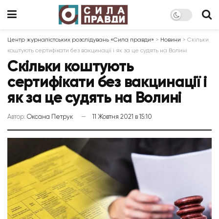
Центр журналістських розслідувань «Сила правди»
>
Новини
>
Скільки
коштують сертифікати без вакцинації і як за це судять на Волині
Скільки коштують
сертифікати без вакцинації і
як за це судять на Волині
Автор:
Оксана Петрук
11 Жовтня 2021 в 15:10