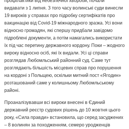
профілактики від небезпечної хвороби, почали
видавати з 1 липня. З того часу волинські суди винесли
19 вироків у справах про підробку сертифікатів про
вакцинацію від Covid-19 міжнародного зразка. Усі вони
відносно громадян, які спершу придбали завідомо
підроблені документи, а потім намагались використати
їх під час перетину державного кордону. Поки – жодного
вироку відносно осіб, які їх видали. Усі ці справи
розглядав Любомльський районний суд. Саме тут
розглядають більшість місцевих справ про порушення
на кордоні з Польщею, оскільки митний пост «Ягодин»
розташований саме у колишньому Любомльському
районі.
Проаналізувавши всі вироки внесені в Єдиний
державний реєстр судових рішень до 10 жовтня цього
року, «Сила правди» встановила, що серед засуджених
– 8 волинян за походженням, семеро уродженців