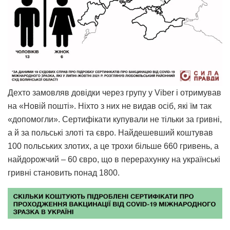
Дехто замовляв довідки через групу у Viber і отримував
на «Новій пошті». Ніхто з них не видав осіб, які їм так
«допомогли». Сертифікати купували не тільки за гривні,
а й за польські злоті та євро. Найдешевший коштував
100 польських злотих, а це трохи більше 660 гривень, а
найдорожчий – 60 євро, що в перерахунку на українські
гривні становить понад 1800.