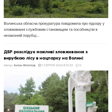
Волинська обласна прокуратура повідомила про підозру у
зловживанні службовим становищем та пособництві в
незаконній порубці...
ДБР розслідує можливі зловживання з
вирубкою лісу в нацпарку на Волині
Автор:
Антон Філіппов
7 СЕРПНЯ 2026 В 10:53
0