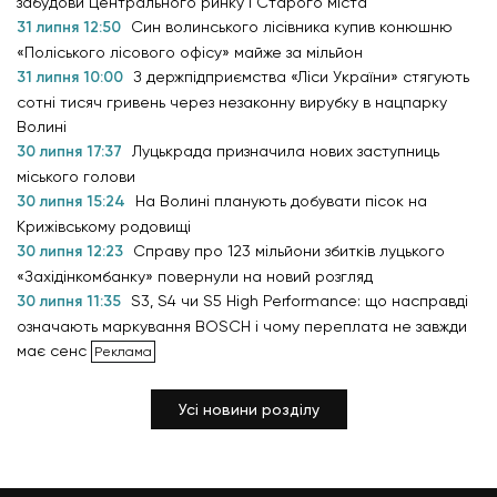
забудови Центрального ринку і Старого міста
31 липня 12:50
Син волинського лісівника купив конюшню
«Поліського лісового офісу» майже за мільйон
31 липня 10:00
З держпідприємства «Ліси України» стягують
сотні тисяч гривень через незаконну вирубку в нацпарку
Волині
30 липня 17:37
Луцькрада призначила нових заступниць
міського голови
30 липня 15:24
На Волині планують добувати пісок на
Крижівському родовищі
30 липня 12:23
Справу про 123 мільйони збитків луцького
«Західінкомбанку» повернули на новий розгляд
30 липня 11:35
S3, S4 чи S5 High Performance: що насправді
означають маркування BOSCH і чому переплата не завжди
має сенс
Усі новини розділу