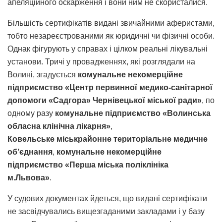
апеляційного оскарження і вони ним не скористалися.
Більшість сертифікатів видані звичайними аферистами,
тобто незареєстрованими як юридичні чи фізичні особи.
Однак фігурують у справах і цілком реальні лікувальні
установи. Тричі у провадженнях, які розглядали на
Волині, згадується
комунальне некомерційне
підприємство «Центр первинної медико-санітарної
допомоги «Садгора» Чернівецької міської ради»
, по
одному разу
комунальне підприємство «Волинська
обласна клінічна лікарня»
,
Ковельське міськрайонне територіальне медичне
об’єднання
,
комунальне некомерційне
підприємство «Перша міська поліклініка
м.Львова»
.
У судових документах йдеться, що видані сертифікати
не засвідчувались вищезгаданими закладами і у базу