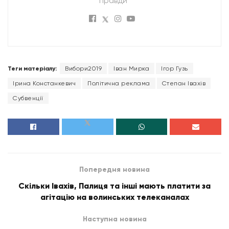
правди"
Теги матеріалу:
Вибори2019
Іван Мирка
Ігор Гузь
Ірина Констанкевич
Політична реклама
Степан Івахів
Субвенції
Попередня новина
Скільки Івахів, Палиця та інші мають платити за
агітацію на волинських телеканалах
Наступна новина