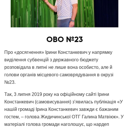
ОВО №23
Про «досягнення» Ірини Констанкевич у напрямку
виділення субвенцій з державного бюджету
розповідала в липні не лише вона особисто, але й
голови органів місцевого самоврядування в окрузі
№23.
Так, 3 липня 2019 року на офіційному сайті Ірини
Констанкевич (самовисування) з’явилась публікація «У
нашій громаді Ірина Констанкевич завжди є бажаним
гостем, – голова Жидичинської ОТГ Галина Матвіюк». У
матеріалі голова громади наголошує, що нардеп