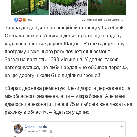
За два дні до цього на офіційній сторінці у Facebook
Степана Івахіва з’явився допис про те, що нардепу
«вдалося внести» дорогу Шацьк – Ратне в державну
програму, і вже цього року почнеться її ремонт.
Загальна вартість – 398 мільйонів. У дописі також
наголошується, що якби нардеп «не оббивав пороги»,
на цю дорогу ніколи б не виділили грошей.
«Зараз держава ремонтує тільки дороги державного та
міжобласного значення, а ця – міжрайонна. Але мені
вдалося переконати і перші 75 мільйонів вже лежать на
рахунку в області», – йдеться у дописі.