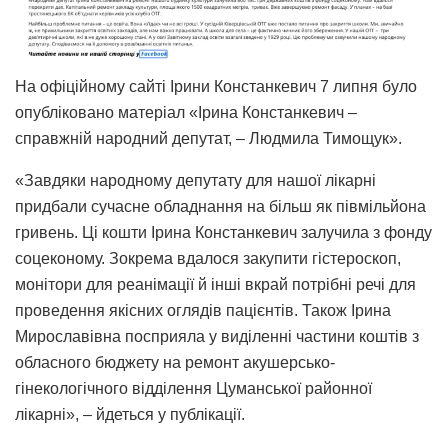
На офіційному сайті Ірини Констанкевич 7 липня було
опубліковано матеріал «Ірина Констанкевич –
справжній народний депутат, – Людмила Тимощук».
«Завдяки народному депутату для нашої лікарні
придбали сучасне обладнання на більш як півмільйона
гривень. Ці кошти Ірина Констанкевич залучила з фонду
соцеконому. Зокрема вдалося закупити гістероскоп,
монітори для реанімації й інші вкрай потрібні речі для
проведення якісних оглядів пацієнтів. Також Ірина
Мирославівна посприяла у виділенні частини коштів з
обласного бюджету на ремонт акушерсько-
гінекологічного відділення Цуманської районної
лікарні», – йдеться у публікації.