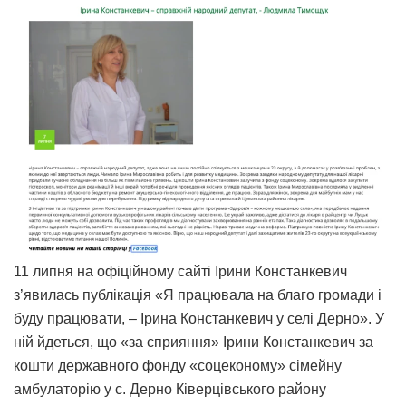
11 липня на офіційному сайті Ірини Констанкевич
з’явилась публікація «Я працювала на благо громади і
буду працювати, – Ірина Констанкевич у селі Дерно». У
ній йдеться, що «за сприяння» Ірини Констанкевич за
кошти державного фонду «соцеконому» сімейну
амбулаторію у с. Дерно Ківерцівського району