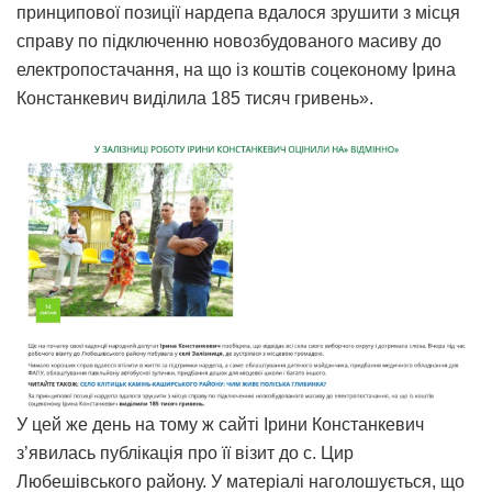
принципової позиції нардепа вдалося зрушити з місця
справу по підключенню новозбудованого масиву до
електропостачання, на що із коштів соцеконому Ірина
Констанкевич виділила 185 тисяч гривень».
У цей же день на тому ж сайті Ірини Констанкевич
з’явилась публікація про її візит до с. Цир
Любешівського району. У матеріалі наголошується, що