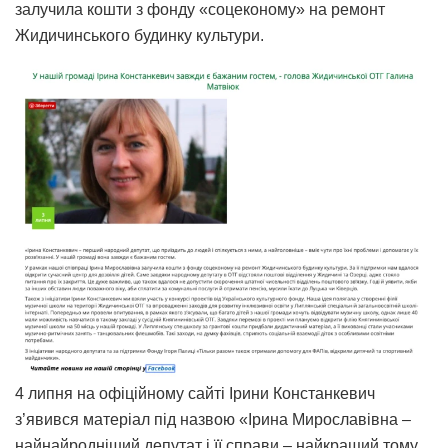
залучила кошти з фонду «соцеконому» на ремонт
Жидичинського будинку культури.
4 липня на офіційному сайті Ірини Констанкевич
з’явився матеріал під назвою «Ірина Мирославівна –
найнайродніший депутат і її справи – найкращий тому