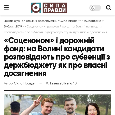
Центр журналістських розслідувань «Сила правди»
>
#Спецтема
>
Вибори 2019
>
«Соцеконом» і дорожній фонд: на Волині кандидати
розповідають про субвенції з держбюджету як про власні досягнення
«Соцеконом» і дорожній
фонд: на Волині кандидати
розповідають про субвенції з
держбюджету як про власні
досягнення
Автор:
Сила Правди
19 Липня 2019 в 16:40