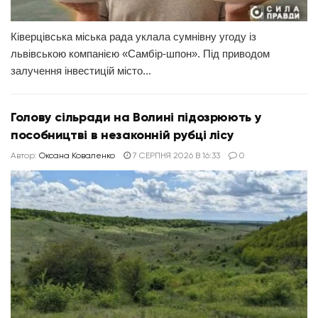
Ківерцівська міська рада уклала сумнівну угоду із
львівською компанією «Самбір-шпон». Під приводом
залучення інвестицій місто...
Голову сільради на Волині підозрюють у
пособництві в незаконній рубці лісу
Автор:
Оксана Коваленко
7 СЕРПНЯ 2026 В 16:33
0