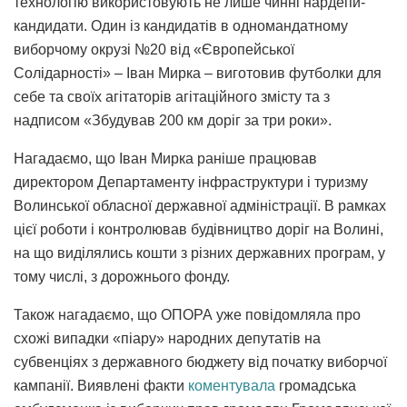
технологію використовують не лише чинні нардепи-
кандидати. Один із кандидатів в одномандатному
виборчому окрузі №20 від «Європейської
Солідарності» – Іван Мирка – виготовив футболки для
себе та своїх агітаторів агітаційного змісту та з
надписом «Збудував 200 км доріг за три роки».
Нагадаємо, що Іван Мирка раніше працював
директором Департаменту інфраструктури і туризму
Волинської обласної державної адміністрації. В рамках
цієї роботи і контролював будівництво доріг на Волині,
на що виділялись кошти з різних державних програм, у
тому числі, з дорожнього фонду.
Також нагадаємо, що ОПОРА уже повідомляла про
схожі випадки «піару» народних депутатів на
субвенціях з державного бюджету від початку виборчої
кампанії. Виявлені факти
коментувала
громадська