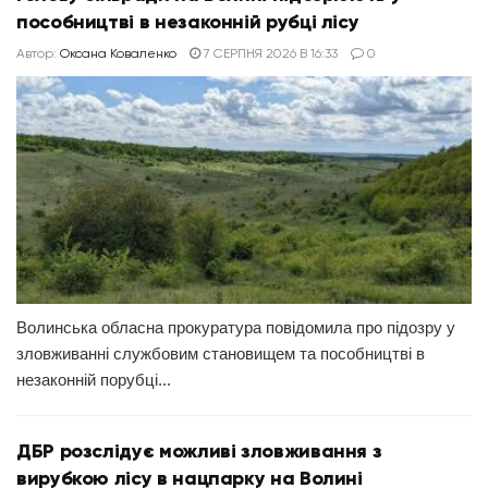
пособництві в незаконній рубці лісу
Автор:
Оксана Коваленко
7 СЕРПНЯ 2026 В 16:33
0
Волинська обласна прокуратура повідомила про підозру у
зловживанні службовим становищем та пособництві в
незаконній порубці...
ДБР розслідує можливі зловживання з
вирубкою лісу в нацпарку на Волині