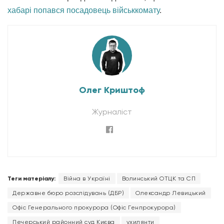
хабарі попався посадовець військкомату
.
Олег Криштоф
Журналіст
Теги матеріалу:
Війна в Україні
Волинський ОТЦК та СП
Державне бюро розслідувань (ДБР)
Олександр Левицький
Офіс Генерального прокурора (Офіс Генпрокурора)
Печерський районний суд Києва
ухилянти