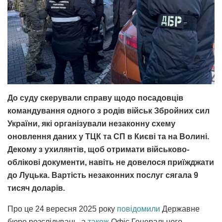
До суду скерували справу щодо посадовців
командування одного з родів військ Збройних сил
України, які організували незаконну схему
оновлення даних у ТЦК та СП в Києві та на Волині.
Декому з ухилянтів, щоб отримати військово-
облікові документи, навіть не довелося приїжджати
до Луцька. Вартість незаконних послуг сягала 9
тисяч доларів.
Про це 24 вересня 2025 року
повідомили
Державне
бюро розслідувань, а
також
Офіс Генерального