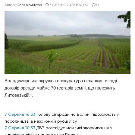
Автор:
Олег Криштоф
7 СЕРПНЯ 2026 В 10:00
0
Володимирська окружна прокуратура оскаржує в суді
договір оренди майже 70 гектарів землі, що належить
Литовезькій...
7 Серпня 16:33
Голову сільради на Волині підозрюють у
пособництві в незаконній рубці лісу
7 Серпня 10:53
ДБР розслідує можливі зловживання з
вирубкою лісу в нацпарку на Волині