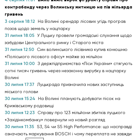
контрабанду через Волинську митницю на пів мільярда
гривень
3 серпня 18:12
На Волині орендар лісових угідь програв
позов щодо земель у нацпарку
31 липня 18:05
У Луцьку провели громадські слухання щодо
забудови Центрального ринку і Старого міста
31 липня 12:50
Син волинського лісівника купив конюшню
«Поліського лісового офісу» майже за мільйон
31 липня 10:00
З держпідприємства «Ліси України» стягують
сотні тисяч гривень через незаконну вирубку в нацпарку
Волині
30 липня 17:37
Луцькрада призначила нових заступниць
міського голови
30 липня 15:24
На Волині планують добувати пісок на
Крижівському родовищі
30 липня 12:23
Справу про 123 мільйони збитків луцького
«Західінкомбанку» повернули на новий розгляд
30 липня 11:35
S3, S4 чи S5 High Performance: що насправді
означають маркування BOSCH і чому переплата не завжди