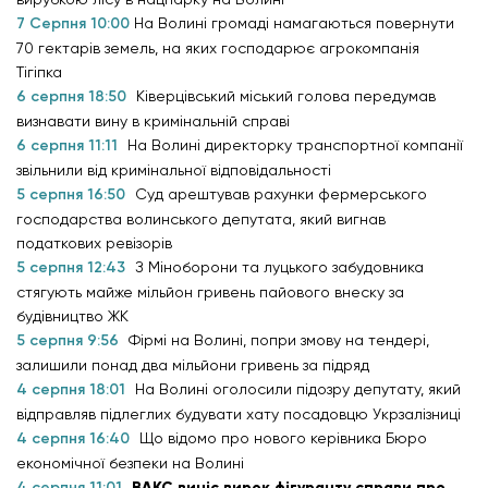
7 Серпня 10:00
На Волині громаді намагаються повернути
70 гектарів земель, на яких господарює агрокомпанія
Тігіпка
6 серпня 18:50
Ківерцівський міський голова передумав
визнавати вину в кримінальній справі
6 серпня 11:11
На Волині директорку транспортної компанії
звільнили від кримінальної відповідальності
5 серпня 16:50
Суд арештував рахунки фермерського
господарства волинського депутата, який вигнав
податкових ревізорів
5 серпня 12:43
З Міноборони та луцького забудовника
стягують майже мільйон гривень пайового внеску за
будівництво ЖК
5 серпня 9:56
Фірмі на Волині, попри змову на тендері,
залишили понад два мільйони гривень за підряд
4 серпня 18:01
На Волині оголосили підозру депутату, який
відправляв підлеглих будувати хату посадовцю Укрзалізниці
4 серпня 16:40
Що відомо про нового керівника Бюро
економічної безпеки на Волині
4 серпня 11:01
ВАКС виніс вирок фігуранту справи про