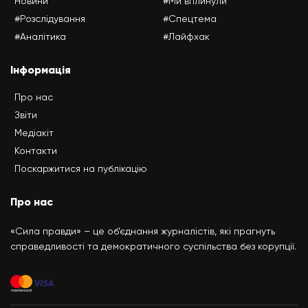
Новини
#Ми вплинули
#Розслідування
#Спецтема
#Аналітика
#Лайфхак
Інформація
Про нас
Звіти
Медіакіт
Контакти
Поскаржитися на публікацію
Про нас
«Сила правди» – це об’єднання журналістів, які прагнуть
справедливості та демократичного суспільства без корупції.