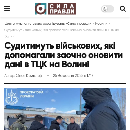
Центр журналістських розслідувань «Сила правди»
>
Новини
>
Судитимуть військових, які допомагали заочно оновити дані в ТЦК на
Волині
Судитимуть військових, які
допомагали заочно оновити
дані в ТЦК на Волині
Автор:
Олег Криштоф
25 Вересня 2025 в 17:17