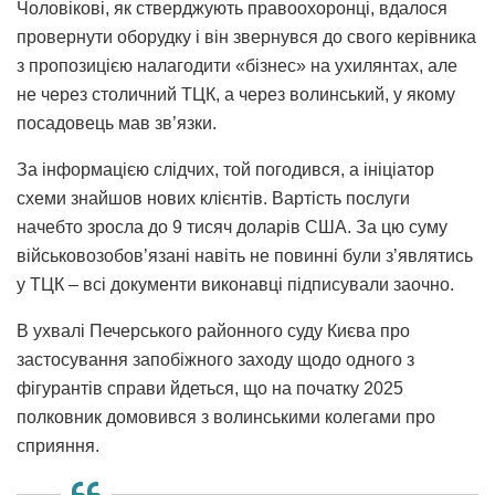
Чоловікові, як стверджують правоохоронці, вдалося
провернути оборудку і він звернувся до свого керівника
з пропозицією налагодити «бізнес» на ухилянтах, але
не через столичний ТЦК, а через волинський, у якому
посадовець мав зв’язки.
За інформацією слідчих, той погодився, а ініціатор
схеми знайшов нових клієнтів. Вартість послуги
начебто зросла до 9 тисяч доларів США. За цю суму
військовозобов’язані навіть не повинні були з’являтись
у ТЦК – всі документи виконавці підписували заочно.
В ухвалі Печерського районного суду Києва про
застосування запобіжного заходу щодо одного з
фігурантів справи йдеться, що на початку 2025
полковник домовився з волинськими колегами про
сприяння.