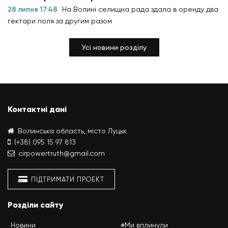
28 липня 17:48
На Волині селищна рада здала в оренду два
гектари поля за другим разом
Усі новини розділу
Контактні дані
Волинська область, місто Луцьк
(+38) 095 15 97 813
cirpowertruth@gmail.com
ПІДТРИМАТИ ПРОЕКТ
Розділи сайту
Новини
#Ми вплинули