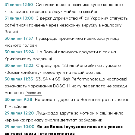
31 липня 12:50
Син волинського лісівника купив конюшню
«Поліського лісового офісу» майже за мільйон
31 липня 10:00
З держпідприємства «Ліси України» стягують
сотні тисяч гривень через незаконну вирубку в нацпарку
Волині
30 липня 17:37
Луцькрада призначила нових заступниць
міського голови
30 липня 15:24
На Волині планують добувати пісок на
Крижівському родовищі
30 липня 12:23
Справу про 123 мільйони збитків луцького
«Західінкомбанку» повернули на новий розгляд
30 липня 11:35
S3, S4 чи S5 High Performance: що насправді
означають маркування BOSCH і чому переплата не завжди
має сенс
30 липня 9:38
На ремонт дороги на Волині витратять понад
11 мільйонів
29 липня 12:20
Луцькрада вдруге за чотири місяці змінила
керівника: громаду очолив депутат-забудовник
29 липня 10:00
Як на Волині купували пальне в умовах
світової кризи і хто переплатив