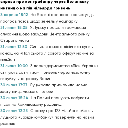
справи про контрабанду через Волинську
митницю на пів мільярда гривень
3 серпня 18:12
На Волині орендар лісових угідь
програв позов щодо земель у нацпарку
31 липня 18:05
У Луцьку провели громадські
слухання щодо забудови Центрального ринку і
Старого міста
31 липня 12:50
Син волинського лісівника купив
конюшню «Поліського лісового офісу» майже за
мільйон
31 липня 10:00
З держпідприємства «Ліси України»
стягують сотні тисяч гривень через незаконну
вирубку в нацпарку Волині
30 липня 17:37
Луцькрада призначила нових
заступниць міського голови
30 липня 15:24
На Волині планують добувати
пісок на Крижівському родовищі
30 липня 12:23
Справу про 123 мільйони збитків
луцького «Західінкомбанку» повернули на новий
розгляд