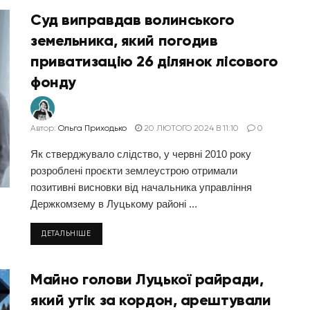
Суд виправдав волинського
земельника, який погодив
приватизацію 26 ділянок лісового
фонду
Автор:
Ольга Приходько
20 ЛЮТОГО 2024 В 11:10
0
Як стверджувало слідство, у червні 2010 року
розроблені проєкти землеустрою отримали
позитивні висновки від начальника управління
Держкомзему в Луцькому районі ...
ДЕТАЛЬНІШЕ
Майно голови Луцької райради,
який утік за кордон, арештували