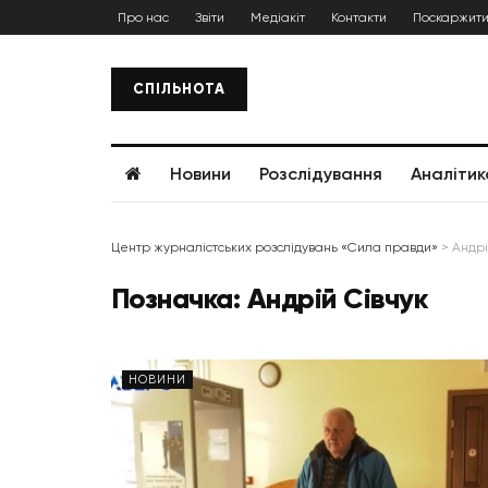
Про нас
Звіти
Медіакіт
Контакти
Поскаржити
СПІЛЬНОТА
Новини
Розслідування
Аналітик
Центр журналістських розслідувань «Сила правди»
>
Андрі
Позначка:
Андрій Сівчук
НОВИНИ