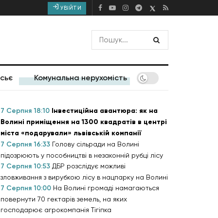
УВІЙТИ
сьє
Комунальна нерухомість
7 Серпня 18:10
Інвестиційна авантюра: як на
Волині приміщення на 1300 квадратів в центрі
міста «подарували» львівській компанії
7 Серпня 16:33
Голову сільради на Волині
підозрюють у пособництві в незаконній рубці лісу
7 Серпня 10:53
ДБР розслідує можливі
зловживання з вирубкою лісу в нацпарку на Волині
7 Серпня 10:00
На Волині громаді намагаються
повернути 70 гектарів земель, на яких
господарює агрокомпанія Тігіпка