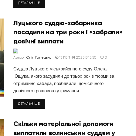
ДЕТАЛЬНІШЕ
Луцького суддю-хабарника
посадили на три роки і «забрали»
довічні виплати
Автор:
Юлія Галецька
13 КВІТНЯ 2023 В 15:50
0
Суддю Луцького міськрайонного суду Олега
Ющука, якого засудили до трьох років тюрми за
отримання хабара, позбавили щомісячного
довічного грошового утримання ...
ДЕТАЛЬНІШЕ
Скільки матеріальної допомоги
виплатили волинським суддям у