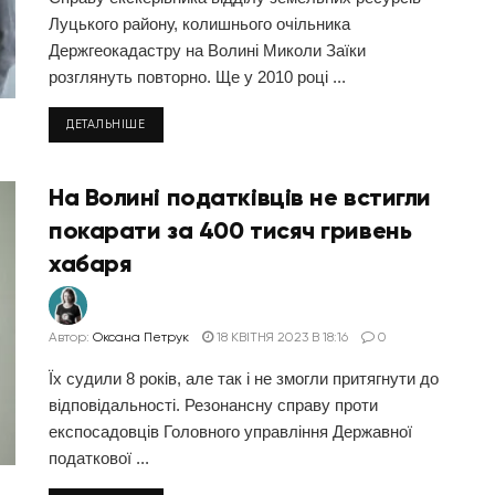
Луцького району, колишнього очільника
Держгеокадастру на Волині Миколи Заїки
розглянуть повторно. Ще у 2010 році ...
ДЕТАЛЬНІШЕ
На Волині податківців не встигли
покарати за 400 тисяч гривень
хабаря
Автор:
Оксана Петрук
18 КВІТНЯ 2023 В 18:16
0
Їх судили 8 років, але так і не змогли притягнути до
відповідальності. Резонансну справу проти
експосадовців Головного управління Державної
податкової ...