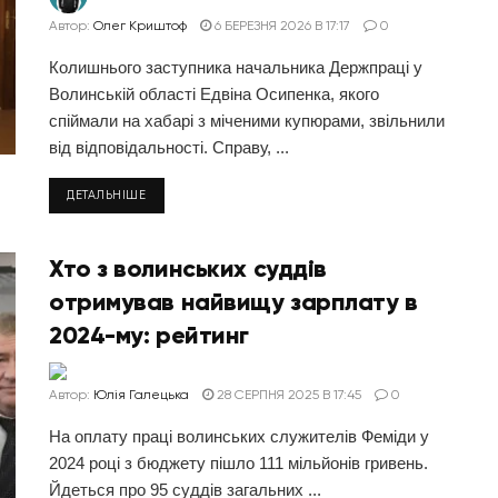
Автор:
Олег Криштоф
6 БЕРЕЗНЯ 2026 В 17:17
0
Колишнього заступника начальника Держпраці у
Волинській області Едвіна Осипенка, якого
спіймали на хабарі з міченими купюрами, звільнили
від відповідальності. Справу, ...
ДЕТАЛЬНІШЕ
Хто з волинських суддів
отримував найвищу зарплату в
2024-му: рейтинг
Автор:
Юлія Галецька
28 СЕРПНЯ 2025 В 17:45
0
На оплату праці волинських служителів Феміди у
2024 році з бюджету пішло 111 мільйонів гривень.
Йдеться про 95 суддів загальних ...