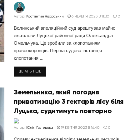
Автор:
Костянтин Яворський
6 ЧЕРВНЯ 2023 В 11:30
0
Волинський апеляційний суд арештував майно
ексголови Луцької районної ради Олександра
Омельчука. Це зробили за клопотанням
правоохоронців. Перша судова інстанція
клопотання ...
ДЕТАЛЬНІШЕ
Земельника, який погодив
приватизацію 3 гектарів лісу біля
Луцька, судитимуть повторно
Автор:
Юлія Галецька
19 КВІТНЯ 2023 В 16:40
0
Справу екскерівника відділу земельних ресурсів