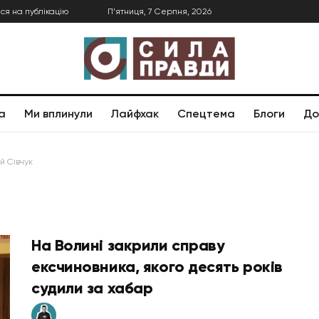
ся на публікацію
П’ятниця, 7 Серпня, 2026
а
Ми вплинули
Лайфхак
Спецтема
Блоги
До
й Сівчук
На Волині закрили справу
ексчиновника, якого десять років
судили за хабар