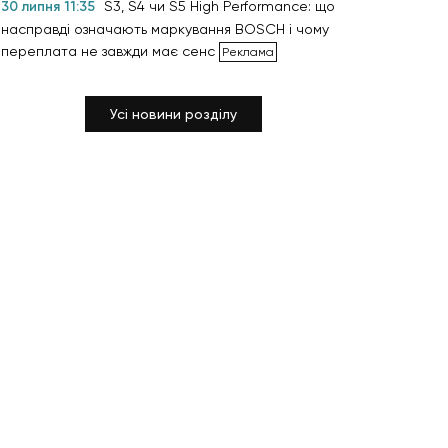
30 липня 11:35
S3, S4 чи S5 High Performance: що
насправді означають маркування BOSCH і чому
переплата не завжди має сенс
Усі новини розділу