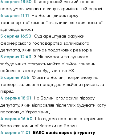
6 серпня 18:50
Ківерцівський міський голова
передумав визнавати вину в кримінальній справі
6 серпня 11:11
На Волині директорку
транспортної компанії звільнили від кримінальної
відповідальності
5 серпня 16:50
Суд арештував рахунки
фермерського господарства волинського
депутата, який вигнав податкових ревізорів
5 серпня 12:43
З Міноборони та луцького
забудовника стягують майже мільйон гривень
пайового внеску за будівництво ЖК
5 серпня 9:56
Фірмі на Волині, попри змову на
тендері, залишили понад два мільйони гривень за
підряд
4 серпня 18:01
На Волині оголосили підозру
депутату, який відправляв підлеглих будувати хату
посадовцю Укрзалізниці
4 серпня 16:40
Що відомо про нового керівника
Бюро економічної безпеки на Волині
4 серпня 11:01
ВАКС виніс вирок фігуранту