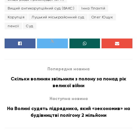
Вищий антикорупційний суд (ВАКС)
Інна Плахтій
Корупція
Луцький міськрайонний суд
Олег Ющук
пенсії
Суд
Попередня новина
Скільки волинян звільнили з полону за понад рік
великої війни
Наступна новина
На Волині судять підрядника, який «зекономив» на
будівництві полігону 2 мільйони