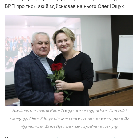
ВРП про тиск, який здійснював на нього Олег Ющук.
Нинішня членкиня Вищої ради правосуддя Інна Плахтій і
екссуддя Олег Ющук під час випровадин на «заслужений»
відпочинок. Фото Луцького міськрайонного суду