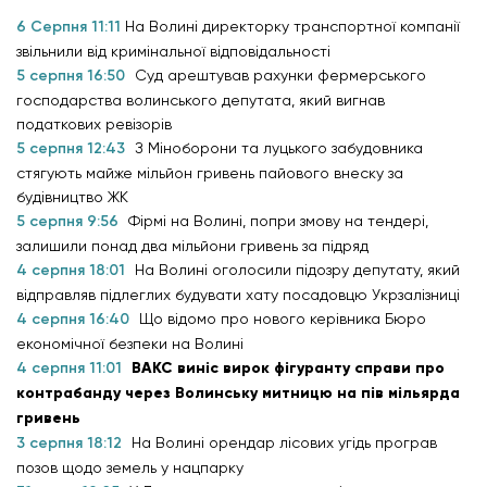
6 Серпня 11:11
На Волині директорку транспортної компанії
звільнили від кримінальної відповідальності
5 серпня 16:50
Суд арештував рахунки фермерського
господарства волинського депутата, який вигнав
податкових ревізорів
5 серпня 12:43
З Міноборони та луцького забудовника
стягують майже мільйон гривень пайового внеску за
будівництво ЖК
5 серпня 9:56
Фірмі на Волині, попри змову на тендері,
залишили понад два мільйони гривень за підряд
4 серпня 18:01
На Волині оголосили підозру депутату, який
відправляв підлеглих будувати хату посадовцю Укрзалізниці
4 серпня 16:40
Що відомо про нового керівника Бюро
економічної безпеки на Волині
4 серпня 11:01
ВАКС виніс вирок фігуранту справи про
контрабанду через Волинську митницю на пів мільярда
гривень
3 серпня 18:12
На Волині орендар лісових угідь програв
позов щодо земель у нацпарку