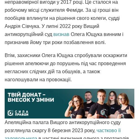
неправомірної вигоди у 2017 році. Це сталося на
робочому місці служителя Феміди. За ці гроші він
пообіцяв вплинути на рішення свого колеги, судді
Андрія Сівчука. У липні 2022 року Вищий
антикорупційний суд
визнав
Олега Ющука винним і
призначив йому три роки позбавлення волі.
Втім, захисники Олега Ющука спробували оскаржити
рішення апелюючи до порушень під час проведення
негласних слідчих дій та обшуків, а також
наголошували на провокації.
Апеляційна палата Вищого антикорупційного суду
розглянула скаргу 8 березня 2023 року,
частково її
задовольнила
в частині визнання одного з протоколів