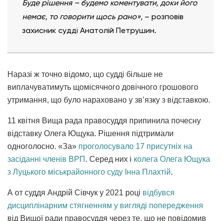
Буде рішення – будемо коментувати, доки його
немає, то говорити щось рано»,
– розповів
захисник судді Анатолій Петрушин.
Наразі ж точно відомо, що судді більше не
виплачуватимуть щомісячного довічного грошового
утримання, що було нараховано у зв’язку з відставкою.
11 квітня Вища рада правосуддя припинила почесну
відставку Олега Ющука. Рішення підтримали
одноголосно. «За»
проголосувало 17 присутніх на
засіданні членів ВРП
. Серед них і
колега Олега Ющука
з Луцького міськрайонного суду Інна Плахтій
.
А от суддя Андрій Сівчук у 2021 році
відбувся
дисциплінарним стягненням у вигляді попередження
від Вищої ради правосуддя через те, що не повідомив