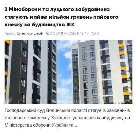
З Міноборони та луцького забудовника
стягують майже мільйон гривень пайового
внеску за будівництво ЖК
Автор:
Олег Криштоф
5 СЕРПНЯ 2026 В 12:43
0
Господарський суд Волинської області стягує із замовників
житлового комплексу Західного управління капбудівництва
Міністерства оборони України та...