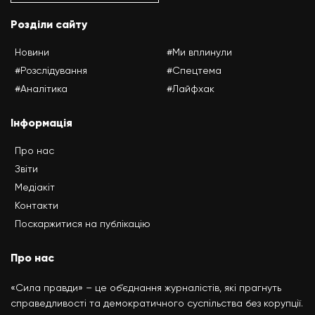
Розділи сайту
Новини
#Ми вплинули
#Розслідування
#Спецтема
#Аналітика
#Лайфхак
Інформація
Про нас
Звіти
Медіакіт
Контакти
Поскаржитися на публікацію
Про нас
«Сила правди» – це об’єднання журналістів, які прагнуть
справедливості та демократичного суспільства без корупції.