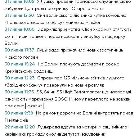
31 липня 18:05
У Луцьку провели громадські слухання щодо
забудови Центрального ринку і Старого міста
31 липня 12:50
Син волинського лісівника купив конюшню
«Поліського лісового офісу» майже за мільйон
31 липня 10:00
З держпідприємства «Ліси України» стягують
сотні тисяч гривень через незаконну вирубку в нацпарку
Волині
30 липня 17:37
Луцькрада призначила нових заступниць
міського голови
30 липня 15:24
На Волині планують добувати пісок на
Крижівському родовищі
30 липня 12:23
Справу про 123 мільйони збитків луцького
«Західінкомбанку» повернули на новий розгляд
30 липня 11:35
S3, S4 чи S5 High Performance: що насправді
означають маркування BOSCH і чому переплата не завжди
має сенс
30 липня 9:38
На ремонт дороги на Волині витратять понад
11 мільйонів
29 липня 12:20
Луцькрада вдруге за чотири місяці змінила
керівника: громаду очолив депутат-забудовник