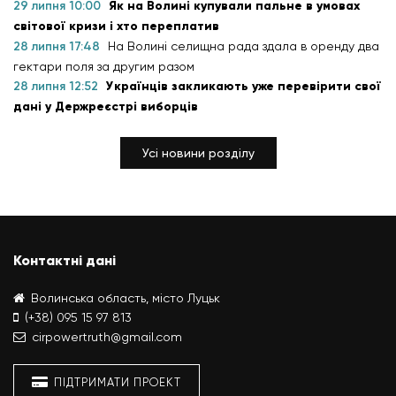
29 липня 10:00
Як на Волині купували пальне в умовах
світової кризи і хто переплатив
28 липня 17:48
На Волині селищна рада здала в оренду два
гектари поля за другим разом
28 липня 12:52
Українців закликають уже перевірити свої
дані у Держреєстрі виборців
Усі новини розділу
Контактні дані
Волинська область, місто Луцьк
(+38) 095 15 97 813
cirpowertruth@gmail.com
ПІДТРИМАТИ ПРОЕКТ