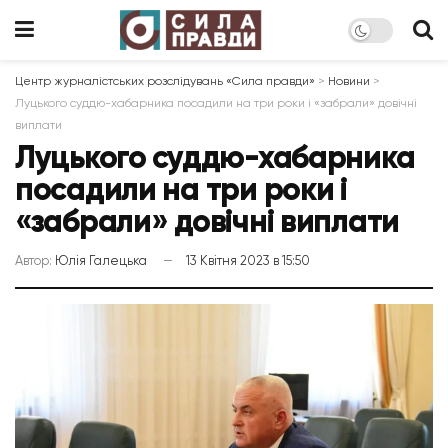
Центр журналістських розслідувань «Сила правди»
>
Новини
>
Луцького суддю-хабарника посадили на три роки і «забрали» довічні
виплати
Луцького суддю-хабарника
посадили на три роки і
«забрали» довічні виплати
Автор:
Юлія Галецька
13 Квітня 2023 в 15:50