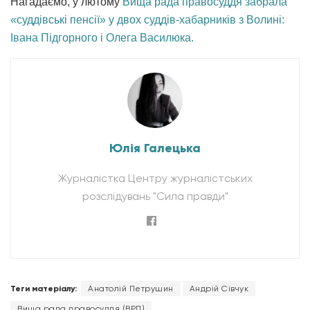
Нагадаємо, у лютому
Вища рада правосуддя забрала
«суддівські пенсії» у двох суддів-хабарників з Волині:
Івана Підгорного і Олега Василюка.
Юлія Галецька
Журналістка Центру журналістських
розслідувань "Сила правди"
Теги матеріалу:
Анатолій Петрушин
Андрій Сівчук
Вища рада правосуддя (ВРП)