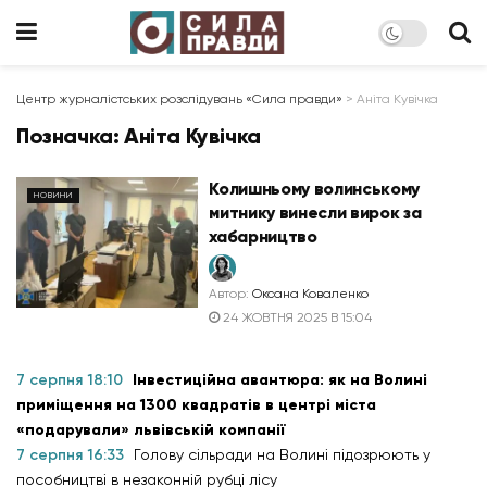
Центр журналістських розслідувань «Сила правди»
>
Аніта Кувічка
Позначка:
Аніта Кувічка
Колишньому волинському
НОВИНИ
митнику винесли вирок за
хабарництво
Автор:
Оксана Коваленко
24 ЖОВТНЯ 2025 В 15:04
7 серпня 18:10
Інвестиційна авантюра: як на Волині
приміщення на 1300 квадратів в центрі міста
«подарували» львівській компанії
7 серпня 16:33
Голову сільради на Волині підозрюють у
пособництві в незаконній рубці лісу