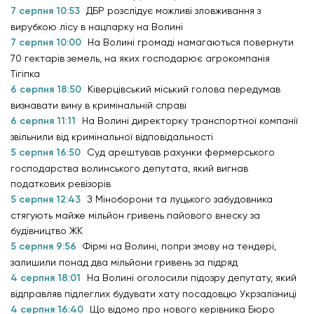
7 серпня 10:53
ДБР розслідує можливі зловживання з
вирубкою лісу в нацпарку на Волині
7 серпня 10:00
На Волині громаді намагаються повернути
70 гектарів земель, на яких господарює агрокомпанія
Тігіпка
6 серпня 18:50
Ківерцівський міський голова передумав
визнавати вину в кримінальній справі
6 серпня 11:11
На Волині директорку транспортної компанії
звільнили від кримінальної відповідальності
5 серпня 16:50
Суд арештував рахунки фермерського
господарства волинського депутата, який вигнав
податкових ревізорів
5 серпня 12:43
З Міноборони та луцького забудовника
стягують майже мільйон гривень пайового внеску за
будівництво ЖК
5 серпня 9:56
Фірмі на Волині, попри змову на тендері,
залишили понад два мільйони гривень за підряд
4 серпня 18:01
На Волині оголосили підозру депутату, який
відправляв підлеглих будувати хату посадовцю Укрзалізниці
4 серпня 16:40
Що відомо про нового керівника Бюро