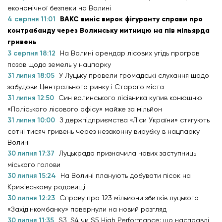
економічної безпеки на Волині
4 серпня 11:01
ВАКС виніс вирок фігуранту справи про
контрабанду через Волинську митницю на пів мільярда
гривень
3 серпня 18:12
На Волині орендар лісових угідь програв
позов щодо земель у нацпарку
31 липня 18:05
У Луцьку провели громадські слухання щодо
забудови Центрального ринку і Старого міста
31 липня 12:50
Син волинського лісівника купив конюшню
«Поліського лісового офісу» майже за мільйон
31 липня 10:00
З держпідприємства «Ліси України» стягують
сотні тисяч гривень через незаконну вирубку в нацпарку
Волині
30 липня 17:37
Луцькрада призначила нових заступниць
міського голови
30 липня 15:24
На Волині планують добувати пісок на
Крижівському родовищі
30 липня 12:23
Справу про 123 мільйони збитків луцького
«Західінкомбанку» повернули на новий розгляд
30 липня 11:35
S3, S4 чи S5 High Performance: що насправді