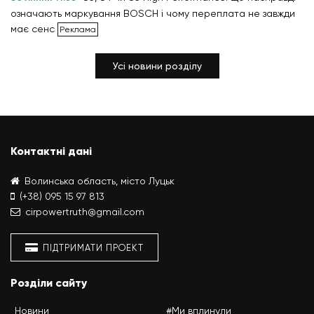
означають маркування BOSCH і чому переплата не завжди
має сенс
Усі новини розділу
Контактні дані
Волинська область, місто Луцьк
(+38) 095 15 97 813
cirpowertruth@gmail.com
ПІДТРИМАТИ ПРОЕКТ
Розділи сайту
Новини
#Ми вплинули