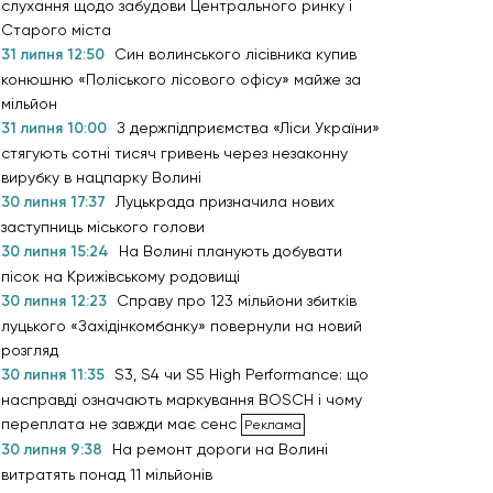
слухання щодо забудови Центрального ринку і
Старого міста
31 липня 12:50
Син волинського лісівника купив
конюшню «Поліського лісового офісу» майже за
мільйон
31 липня 10:00
З держпідприємства «Ліси України»
стягують сотні тисяч гривень через незаконну
вирубку в нацпарку Волині
30 липня 17:37
Луцькрада призначила нових
заступниць міського голови
30 липня 15:24
На Волині планують добувати
пісок на Крижівському родовищі
30 липня 12:23
Справу про 123 мільйони збитків
луцького «Західінкомбанку» повернули на новий
розгляд
30 липня 11:35
S3, S4 чи S5 High Performance: що
насправді означають маркування BOSCH і чому
переплата не завжди має сенс
30 липня 9:38
На ремонт дороги на Волині
витратять понад 11 мільйонів