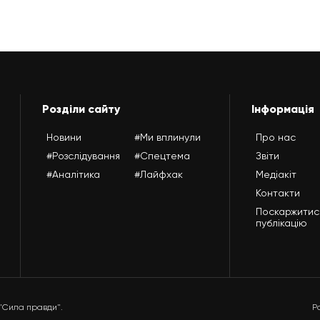
Розділи сайту
Інформація
Новини
#Ми вплинули
Про нас
#Розслідування
#Спецтема
Звіти
#Аналітика
#Лайфхак
Медіакіт
Контакти
Поскаржитис
публікацію
 "Сила правди".
Р