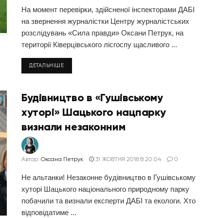
На момент перевірки, здійсненої інспекторами ДАБІ
на звернення журналістки Центру журналістських
розслідувань «Сила правди» Оксани Петрук, на
території Ківерцівського лісгоспу щасливого ...
ДЕТАЛЬНІШЕ
Будівництво в «Гушівському
хуторі» Шацького нацпарку
визнали незаконним
Автор:
Оксана Петрук
31 ЖОВТНЯ 2018 В 20:04
0
Не альтанки! Незаконне будівництво в Гушівському
хуторі Шацького національного природному парку
побачили та визнали експерти ДАБІ та екологи. Хто
відповідатиме ...