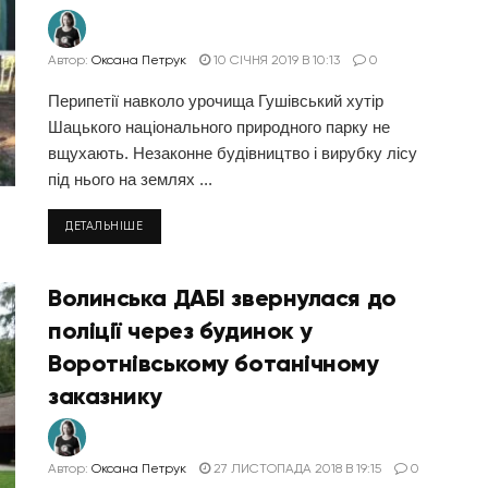
Автор:
Оксана Петрук
10 СІЧНЯ 2019 В 10:13
0
Перипетії навколо урочища Гушівський хутір
Шацького національного природного парку не
вщухають. Незаконне будівництво і вирубку лісу
під нього на землях ...
ДЕТАЛЬНІШЕ
Волинська ДАБІ звернулася до
поліції через будинок у
Воротнівському ботанічному
заказнику
Автор:
Оксана Петрук
27 ЛИСТОПАДА 2018 В 19:15
0