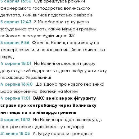
5 серпня 16:50
Суд арештував рахунки
фермерського господарства волинського
депутата, який вигнав податкових ревізорів
5 серпня 12:43
З Міноборони та луцького
забудовника стягують майже мільйон гривень
пайового внеску за будівництво ЖК
5 серпня 9:56
Фірмі на Волині, попри змову на
тендері, залишили понад два мільйони гривень за
підряд
4 серпня 18:01
На Волині оголосили підозру
депутату, який відправляв підлеглих будувати хату
посадовцю Укрзалізниці
4 серпня 16:40
Що відомо про нового керівника
Бюро економічної безпеки на Волині
4 серпня 11:01
ВАКС виніс вирок фігуранту
справи про контрабанду через Волинську
митницю на пів мільярда гривень
3 серпня 18:12
На Волині орендар лісових угідь
програв позов щодо земель у нацпарку
31 липня 18:05
У Луцьку провели громадські