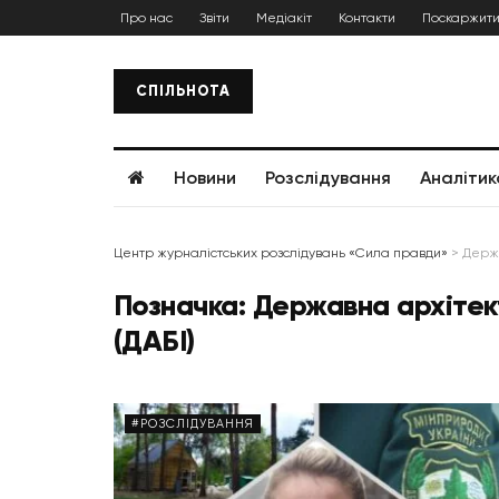
Про нас
Звіти
Медіакіт
Контакти
Поскаржити
СПІЛЬНОТА
Новини
Розслідування
Аналітик
Центр журналістських розслідувань «Сила правди»
>
Держа
Позначка:
Державна архітек
(ДАБІ)
#РОЗСЛІДУВАННЯ