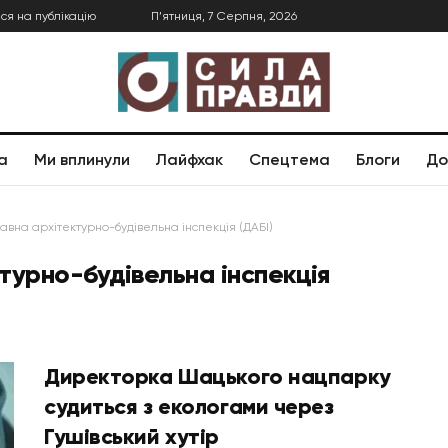
ся на публікацію
П’ятниця, 7 Серпня, 2026
а
Ми вплинули
Лайфхак
Спецтема
Блоги
До
вна архітектурно-будівельна інспекція (ДАБІ)
турно-будівельна інспекція
Директорка Шацького нацпарку
судиться з екологами через
Гушівський хутір