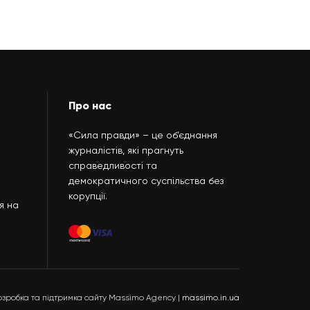
Про нас
«Сила правди» – це об’єднання
журналістів, які прагнуть
справедливості та
демократичного суспільства без
корупції.
я на
озробка та підтримка сайту Massimo Agency |
massimo.in.ua