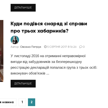
ДЕТАЛЬНІШЕ
Куди подівся снаряд зі справи
про трьох хабарників?
Автор:
Оксана Петрук
5 СЕРПНЯ 2017 В 16:26
0
У листопаді 2016 на отриманні неправомірної
вигоди від забудовників за безперешкодну
реєстрацію декларацій попалася група з трьох осіб:
виконувач обов’язків ...
ДЕТАЛЬНІШЕ
я новина
1
2