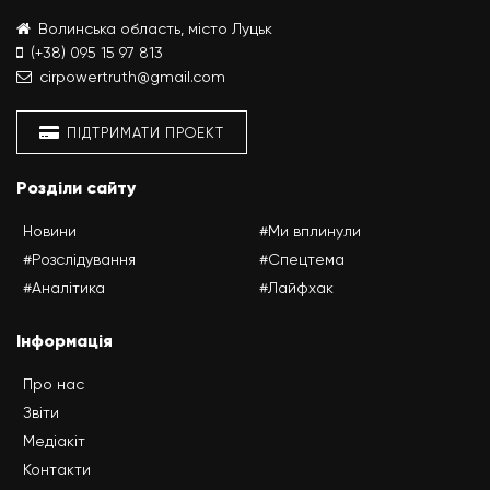
Волинська область, місто Луцьк
(+38) 095 15 97 813
cirpowertruth@gmail.com
ПІДТРИМАТИ ПРОЕКТ
Розділи сайту
Новини
#Ми вплинули
#Розслідування
#Спецтема
#Аналітика
#Лайфхак
Інформація
Про нас
Звіти
Медіакіт
Контакти