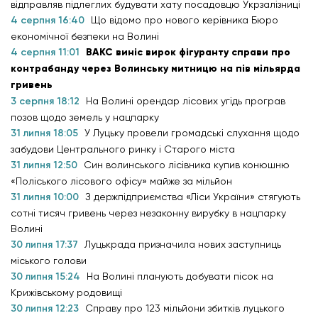
відправляв підлеглих будувати хату посадовцю Укрзалізниці
4 серпня 16:40
Що відомо про нового керівника Бюро
економічної безпеки на Волині
4 серпня 11:01
ВАКС виніс вирок фігуранту справи про
контрабанду через Волинську митницю на пів мільярда
гривень
3 серпня 18:12
На Волині орендар лісових угідь програв
позов щодо земель у нацпарку
31 липня 18:05
У Луцьку провели громадські слухання щодо
забудови Центрального ринку і Старого міста
31 липня 12:50
Син волинського лісівника купив конюшню
«Поліського лісового офісу» майже за мільйон
31 липня 10:00
З держпідприємства «Ліси України» стягують
сотні тисяч гривень через незаконну вирубку в нацпарку
Волині
30 липня 17:37
Луцькрада призначила нових заступниць
міського голови
30 липня 15:24
На Волині планують добувати пісок на
Крижівському родовищі
30 липня 12:23
Справу про 123 мільйони збитків луцького