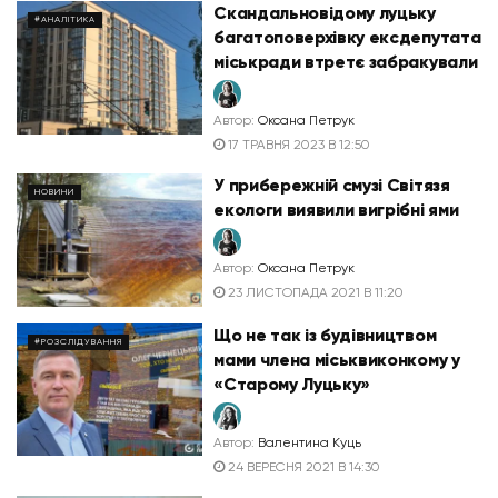
Скандальновідому луцьку
#АНАЛІТИКА
багатоповерхівку ексдепутата
міськради втретє забракували
Автор:
Оксана Петрук
17 ТРАВНЯ 2023 В 12:50
У прибережній смузі Світязя
НОВИНИ
екологи виявили вигрібні ями
Автор:
Оксана Петрук
23 ЛИСТОПАДА 2021 В 11:20
Що не так із будівництвом
#РОЗСЛІДУВАННЯ
мами члена міськвиконкому у
«Старому Луцьку»
Автор:
Валентина Куць
24 ВЕРЕСНЯ 2021 В 14:30