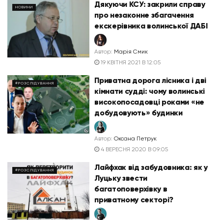
Дякуючи КСУ: закрили справу
НОВИНИ
про незаконне збагачення
екскерівника волинської ДАБІ
Автор:
Марія Смик
19 КВІТНЯ 2021 В 12:05
Приватна дорога лісника і дві
#РОЗСЛІДУВАННЯ
кімнати судді: чому волинські
високопосадовці роками «не
добудовують» будинки
Автор:
Оксана Петрук
4 ВЕРЕСНЯ 2020 В 09:05
Лайфхак від забудовника: як у
#РОЗСЛІДУВАННЯ
Луцьку звести
багатоповерхівку в
приватному секторі?