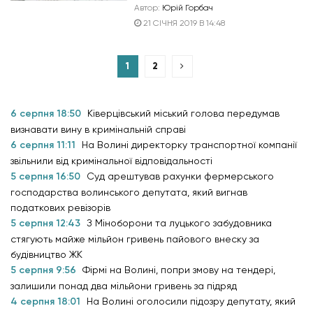
Автор:
Юрій Горбач
21 СІЧНЯ 2019 В 14:48
1
2
6 серпня 18:50
Ківерцівський міський голова передумав
визнавати вину в кримінальній справі
6 серпня 11:11
На Волині директорку транспортної компанії
звільнили від кримінальної відповідальності
5 серпня 16:50
Суд арештував рахунки фермерського
господарства волинського депутата, який вигнав
податкових ревізорів
5 серпня 12:43
З Міноборони та луцького забудовника
стягують майже мільйон гривень пайового внеску за
будівництво ЖК
5 серпня 9:56
Фірмі на Волині, попри змову на тендері,
залишили понад два мільйони гривень за підряд
4 серпня 18:01
На Волині оголосили підозру депутату, який