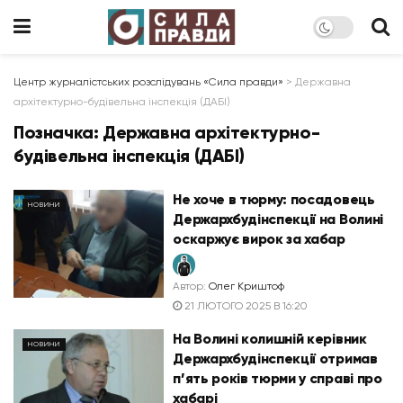
Центр журналістських розслідувань «Сила правди»
>
Державна
архітектурно-будівельна інспекція (ДАБІ)
Позначка:
Державна архітектурно-
будівельна інспекція (ДАБІ)
Не хоче в тюрму: посадовець
НОВИНИ
Держархбудінспекції на Волині
оскаржує вирок за хабар
Автор:
Олег Криштоф
21 ЛЮТОГО 2025 В 16:20
На Волині колишній керівник
НОВИНИ
Держархбудінспекції отримав
п’ять років тюрми у справі про
хабарі