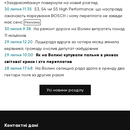
«Західінкомбанку» повернули на новий розгляд
30 липня 11:35
S3, S4 чи S5 High Performance: що насправді
означають маркування BOSCH і чому переплата не завжди
має сенс
30 липня 9:38
На ремонт дороги на Волині витратять понад
11 мільйонів
29 липня 12:20
Луцькрада вдруге за чотири місяці змінила
керівника: громаду очолив депутат-забудовник
29 липня 10:00
Як на Волині купували пальне в умовах
світової кризи і хто переплатив
28 липня 17:48
На Волині селищна рада здала в оренду два
гектари поля за другим разом
Усі новини розділу
Контактні дані