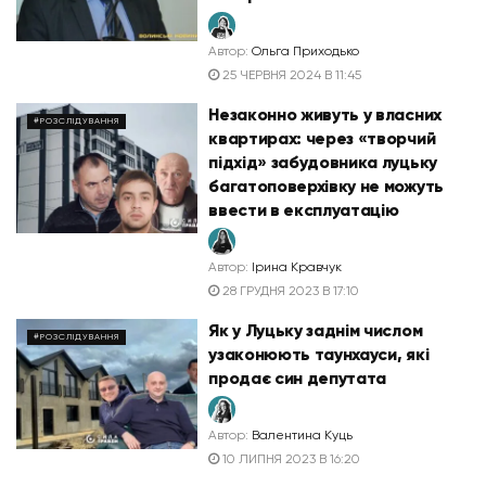
Автор:
Ольга Приходько
25 ЧЕРВНЯ 2024 В 11:45
Незаконно живуть у власних
#РОЗСЛІДУВАННЯ
квартирах: через «творчий
підхід» забудовника луцьку
багатоповерхівку не можуть
ввести в експлуатацію
Автор:
Ірина Кравчук
28 ГРУДНЯ 2023 В 17:10
Як у Луцьку заднім числом
#РОЗСЛІДУВАННЯ
узаконюють таунхауси, які
продає син депутата
Автор:
Валентина Куць
10 ЛИПНЯ 2023 В 16:20