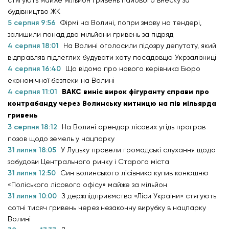
будівництво ЖК
5 серпня 9:56
Фірмі на Волині, попри змову на тендері,
залишили понад два мільйони гривень за підряд
4 серпня 18:01
На Волині оголосили підозру депутату, який
відправляв підлеглих будувати хату посадовцю Укрзалізниці
4 серпня 16:40
Що відомо про нового керівника Бюро
економічної безпеки на Волині
4 серпня 11:01
ВАКС виніс вирок фігуранту справи про
контрабанду через Волинську митницю на пів мільярда
гривень
3 серпня 18:12
На Волині орендар лісових угідь програв
позов щодо земель у нацпарку
31 липня 18:05
У Луцьку провели громадські слухання щодо
забудови Центрального ринку і Старого міста
31 липня 12:50
Син волинського лісівника купив конюшню
«Поліського лісового офісу» майже за мільйон
31 липня 10:00
З держпідприємства «Ліси України» стягують
сотні тисяч гривень через незаконну вирубку в нацпарку
Волині