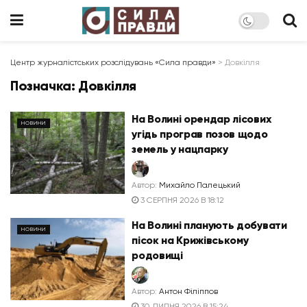
Центр журналістських розслідувань «Сила правди»
>
Довкілля
Позначка:
Довкілля
На Волині орендар лісових
НОВИНИ
угідь програв позов щодо
земель у нацпарку
Автор:
Михайло Палецький
3 СЕРПНЯ 2026 В 18:12
На Волині планують добувати
НОВИНИ
пісок на Крижівському
родовищі
Автор:
Антон Філіппов
30 ЛИПНЯ 2026 В 15:24