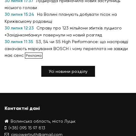
30 липня 17:37
Луцькрада призначила нових заступниць
міського голови
30 липня 15:24
На Волині планують добувати пісок на
Крижівському родовищі
30 липня 12:23
Справу про 123 мільйони збитків луцького
«Західінкомбанку» повернули на новий розгляд
30 липня 11:35
S3, S4 чи S5 High Performance: що насправді
означають маркування BOSCH і чому переплата не завжди
має сенс
Усі новини розділу
Контактні дані
Волинська область, місто Луцьк
(+38) 095 15 97 813
cirpowertruth@gmail.com