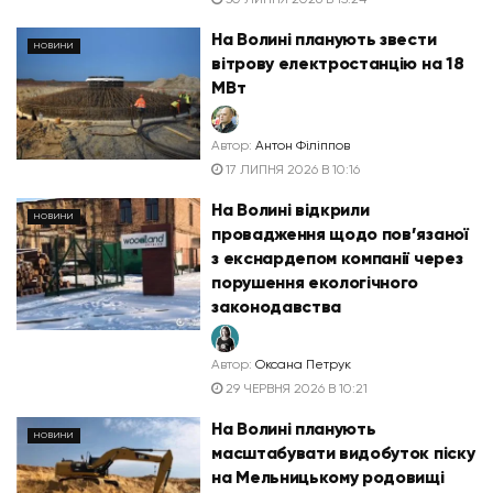
На Волині планують звести
НОВИНИ
вітрову електростанцію на 18
МВт
Автор:
Антон Філіппов
17 ЛИПНЯ 2026 В 10:16
На Волині відкрили
НОВИНИ
провадження щодо пов’язаної
з екснардепом компанії через
порушення екологічного
законодавства
Автор:
Оксана Петрук
29 ЧЕРВНЯ 2026 В 10:21
На Волині планують
НОВИНИ
масштабувати видобуток піску
на Мельницькому родовищі