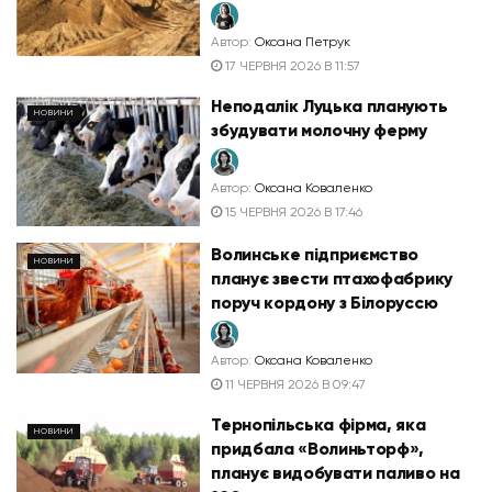
Автор:
Оксана Петрук
17 ЧЕРВНЯ 2026 В 11:57
Неподалік Луцька планують
НОВИНИ
збудувати молочну ферму
Автор:
Оксана Коваленко
15 ЧЕРВНЯ 2026 В 17:46
Волинське підприємство
НОВИНИ
планує звести птахофабрику
поруч кордону з Білоруссю
Автор:
Оксана Коваленко
11 ЧЕРВНЯ 2026 В 09:47
Тернопільська фірма, яка
НОВИНИ
придбала «Волиньторф»,
планує видобувати паливо на