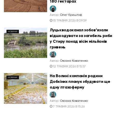
180 гектарах
Автор:
Олег Криштоф
15 ТРАВНЯ 2026 В 09:59
Луцькводоканал зобов’язали
НОВИНИ
відшкодувати за загибель риби
у Стиру понад вісім мільйонів
гривень
Автор:
Оксана Коваленко
12 ТРАВНЯ 2026 В 15:57
На Волині компанія родини
НОВИНИ
Добкіних планує збудувати ще
одну птахоферму
Автор:
Оксана Коваленко
7 ТРАВНЯ 2026 В 15:26