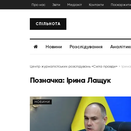
Про нас
Звіти
Медіакіт
Контакти
Поскаржити
СПІЛЬНОТА
Новини
Розслідування
Аналітик
Центр журналістських розслідувань «Сила правди»
>
Ірин
Позначка:
Ірина Лащук
НОВИНИ