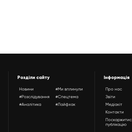
Розділи сайту
Інформація
Новини
#Ми вплинули
Про нас
#Розслідування
#Спецтема
Звіти
#Аналітика
#Лайфхак
Медіакіт
Контакти
Поскаржитис
публікацію