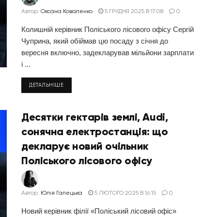
Автор:
Оксана Коваленко
5 ГРУДНЯ 2025 В 17:08
0
Колишній керівник Поліського лісового офісу Сергій
Чуприна, який обіймав цю посаду з січня до
вересня включно, задекларував мільйони зарплати
і ...
ДЕТАЛЬНІШЕ
Десятки гектарів землі, Audi,
сонячна електростанція: що
декларує новий очільник
Поліського лісового офісу
Автор:
Юлія Галецька
5 ЛЮТОГО 2025 В 16:15
0
Новий керівник філії «Поліський лісовий офіс»