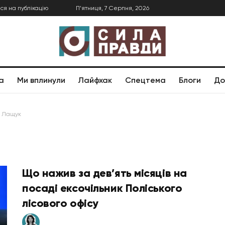
ся на публікацію
П’ятниця, 7 Серпня, 2026
а
Ми вплинули
Лайфхак
Спецтема
Блоги
До
а Лащук
Що нажив за дев’ять місяців на
посаді ексочільник Поліського
лісового офісу