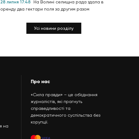
28 липня 17:48
На Волині селищна рада здала в
оренду два гектари поля за другим разом
Усі новини розділу
Про нас
«Сила правди» – це об’єднання
журналістів, які прагнуть
справедливості та
демократичного суспільства без
корупції.
я на