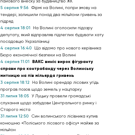
пайового внеску за будівництво ЖК
5 серпня 9:56
Фірмі на Волині, попри змову на
тендері, залишили понад два мільйони гривень за
підряд
4 серпня 18:01
На Волині оголосили підозру
депутату, який відправляв підлеглих будувати хату
посадовцю Укрзалізниці
4 серпня 16:40
Що відомо про нового керівника
Бюро економічної безпеки на Волині
4 серпня 11:01
ВАКС виніс вирок фігуранту
справи про контрабанду через Волинську
митницю на пів мільярда гривень
3 серпня 18:12
На Волині орендар лісових угідь
програв позов щодо земель у нацпарку
31 липня 18:05
У Луцьку провели громадські
слухання щодо забудови Центрального ринку і
Старого міста
31 липня 12:50
Син волинського лісівника купив
конюшню «Поліського лісового офісу» майже за
мільйон