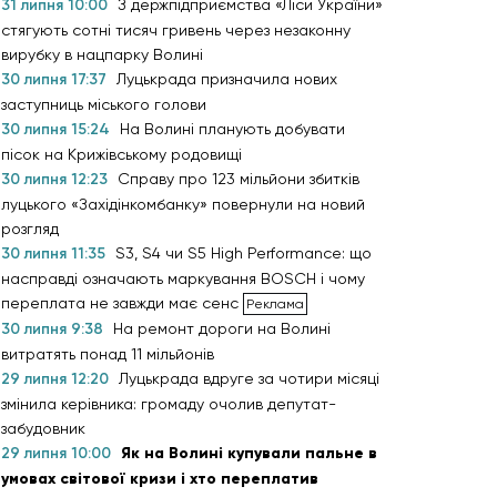
31 липня 10:00
З держпідприємства «Ліси України»
стягують сотні тисяч гривень через незаконну
вирубку в нацпарку Волині
30 липня 17:37
Луцькрада призначила нових
заступниць міського голови
30 липня 15:24
На Волині планують добувати
пісок на Крижівському родовищі
30 липня 12:23
Справу про 123 мільйони збитків
луцького «Західінкомбанку» повернули на новий
розгляд
30 липня 11:35
S3, S4 чи S5 High Performance: що
насправді означають маркування BOSCH і чому
переплата не завжди має сенс
30 липня 9:38
На ремонт дороги на Волині
витратять понад 11 мільйонів
29 липня 12:20
Луцькрада вдруге за чотири місяці
змінила керівника: громаду очолив депутат-
забудовник
29 липня 10:00
Як на Волині купували пальне в
умовах світової кризи і хто переплатив