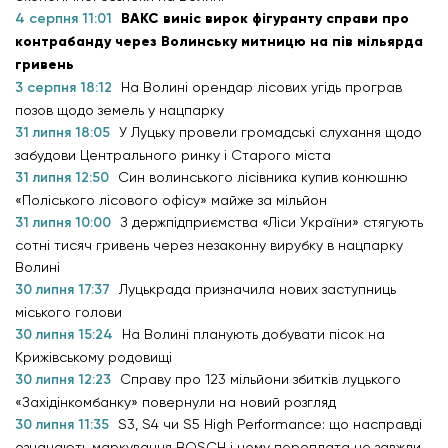
4 серпня 11:01
ВАКС виніс вирок фігуранту справи про
контрабанду через Волинську митницю на пів мільярда
гривень
3 серпня 18:12
На Волині орендар лісових угідь програв
позов щодо земель у нацпарку
31 липня 18:05
У Луцьку провели громадські слухання щодо
забудови Центрального ринку і Старого міста
31 липня 12:50
Син волинського лісівника купив конюшню
«Поліського лісового офісу» майже за мільйон
31 липня 10:00
З держпідприємства «Ліси України» стягують
сотні тисяч гривень через незаконну вирубку в нацпарку
Волині
30 липня 17:37
Луцькрада призначила нових заступниць
міського голови
30 липня 15:24
На Волині планують добувати пісок на
Крижівському родовищі
30 липня 12:23
Справу про 123 мільйони збитків луцького
«Західінкомбанку» повернули на новий розгляд
30 липня 11:35
S3, S4 чи S5 High Performance: що насправді
означають маркування BOSCH і чому переплата не завжди