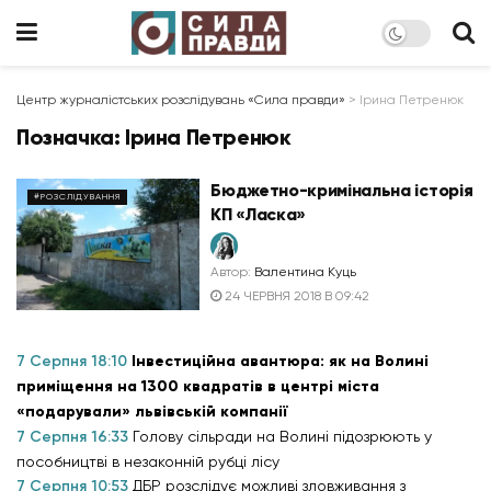
Центр журналістських розслідувань «Сила правди»
>
Ірина Петренюк
Позначка:
Ірина Петренюк
Бюджетно-кримінальна історія
#РОЗСЛІДУВАННЯ
КП «Ласка»
Автор:
Валентина Куць
24 ЧЕРВНЯ 2018 В 09:42
7 Серпня 18:10
Інвестиційна авантюра: як на Волині
приміщення на 1300 квадратів в центрі міста
«подарували» львівській компанії
7 Серпня 16:33
Голову сільради на Волині підозрюють у
пособництві в незаконній рубці лісу
7 Серпня 10:53
ДБР розслідує можливі зловживання з