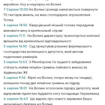
вирубкою лісу в нацпарку на Волині
7 Серпня 10:00
На Волині громаді намагаються повернути
70 гектарів земель, на яких господарює агрокомпанія
Тігіпка
6 серпня 18:50
Ківерцівський міський голова передумав
визнавати вину в кримінальній справі
6 серпня 11:11
На Волині директорку транспортної компанії
звільнили від кримінальної відповідальності
5 серпня 16:50
Суд арештував рахунки фермерського
господарства волинського депутата, який вигнав
податкових ревізорів
5 серпня 12:43
З Міноборони та луцького забудовника
стягують майже мільйон гривень пайового внеску за
будівництво ЖК
5 серпня 9:56
Фірмі на Волині, попри змову на тендері,
залишили понад два мільйони гривень за підряд
4 серпня 18:01
На Волині оголосили підозру депутату, який
відправляв підлеглих будувати хату посадовцю Укрзалізниці
4 серпня 16:40
Що відомо про нового керівника Бюро
економічної безпеки на Волині