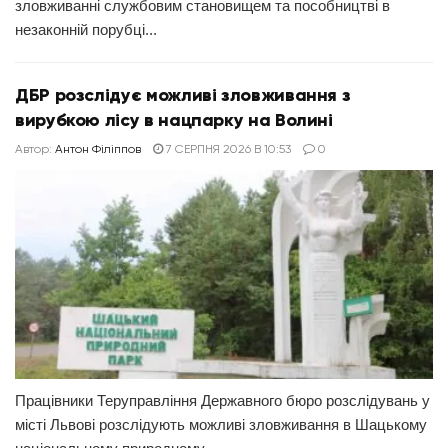
зловживанні службовим становищем та пособництві в
незаконній порубці...
ДБР розслідує можливі зловживання з
вирубкою лісу в нацпарку на Волині
Автор:
Антон Філіппов
7 СЕРПНЯ 2026 В 10:53
0
Працівники Теруправління Державного бюро розслідувань у
місті Львові розслідують можливі зловживання в Шацькому