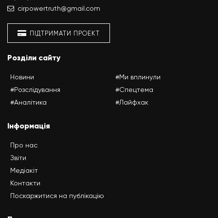
cirpowertruth@gmail.com
ПІДТРИМАТИ ПРОЕКТ
Розділи сайту
Новини
#Ми вплинули
#Розслідування
#Спецтема
#Аналітика
#Лайфхак
Інформація
Про нас
Звіти
Медіакіт
Контакти
Поскаржитися на публікацію