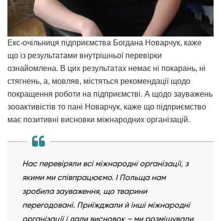
Екс-очільниця підприємства Богдана Новарчук, каже
що із результатами внутрішньої перевірки
ознайомлена. В цих результатах немає ні покарань, ні
стягнень, а, мовляв, містяться рекомендації щодо
покращення роботи на підприємстві. А щодо зауважень
зооактивістів то пані Новарчук, каже що підприємство
має позитивні висновки міжнародних організацій.
Нас перевіряли всі міжнародні організації, з
якими ми співпрацюємо. І Польща нам
зробила зауваження, що тварини
перегодовані. Приїжджали й інші міжнародні
організації і дали висновок – ми розміщували