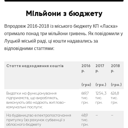
Мільйони з бюджету
Впродовж 2016-2018 із міського бюджету КП «Ласка»
отримало понад три мільйони гривень. Як повідомили у
Луцькій міській раді, ці кошти надавались за
відповідними статтями:
Стаття надходження коштів
2016
2017
2018
р.
р.
р.
(грн)
(грн.)
(грн.)
Видатки на функціонування
669,7
1254,3
626,8
підприємств, що виробляють,
тис.
тис.
тис.
виконують або надають житлово-
грн.
грн.
грн.
комунальні послуги;
На будівництво електропостачання
48,9
–
–
притулку (за рахунок субвенції з
тис.
обласного бюджету
грн.