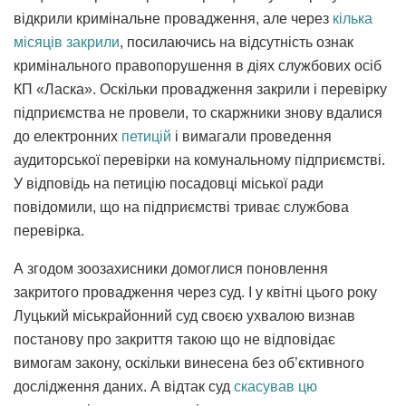
відкрили кримінальне провадження, але через
кілька
місяців закрили
, посилаючись на відсутність ознак
кримінального правопорушення в діях службових осіб
КП «Ласка». Оскільки провадження закрили і перевірку
підприємства не провели, то скаржники знову вдалися
до електронних
петицій
і вимагали проведення
аудиторської перевірки на комунальному підприємстві.
У відповідь на петицію посадовці міської ради
повідомили, що на підприємстві триває службова
перевірка.
А згодом зоозахисники домоглися поновлення
закритого провадження через суд. І у квітні цього року
Луцький міськрайонний суд своєю ухвалою визнав
постанову про закриття такою що не відповідає
вимогам закону, оскільки винесена без об’єктивного
дослідження даних. А відтак суд
скасував цю