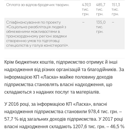
Оплата за відлов бродячих тварин.
439,3
485,7
151,3
тис.
тис.
тис.
грн.
грн.
грн.
Співфінансування по проекту
–
135,0
–
«Соціальна реабілітація людей з
тис.
обмеженими можливостями в
грн.
транскордонному регіоні завдяки
створенню умов та підготовці
спеціалістів у галузі каністерапії».
Крім бюджетних коштів, підприємство отримує й інші
надходження від різних організацій та благодійників. За
інформацією КП «Ласка» майже половину доходів
підприємства становлять власні надходження, що
складаються з наданих послуг та матеріалів.
У 2016 році, за інформацією КП «Ласка», власні
надходження підприємства становили 978,4 тис. грн. –
57,7 % від загальних доходів підприємства. У 2017 році
власні надходження складають 1207,6 тис. грн. – 46,5 %