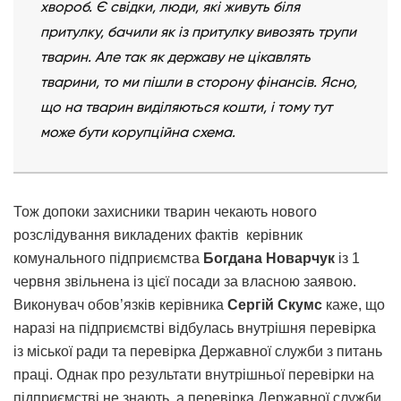
хвороб. Є свідки, люди, які живуть біля
притулку, бачили як із притулку вивозять трупи
тварин. Але так як державу не цікавлять
тварини, то ми пішли в сторону фінансів. Ясно,
що на тварин виділяються кошти, і тому тут
може бути корупційна схема.
Тож допоки захисники тварин чекають нового
розслідування викладених фактів керівник
комунального підприємства
Богдана Новарчук
із 1
червня звільнена із цієї посади за власною заявою.
Виконувач обов’язків керівника
Сергій Скумс
каже, що
наразі на підприємстві відбулась внутрішня перевірка
із міської ради та перевірка Державної служби з питань
праці. Однак про результати внутрішньої перевірки на
підприємстві не знають, а перевірка Державної служби