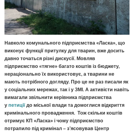
Навколо комунального підприємства «Ласка», що
виконує функції притулку для тварин, вже досить
давно точаться різні дискусії. Мовляв
підприємство «тягне» багато коштів із бюджету,
нераціонально їх використовує, а тварини не
мають потрібного догляду. Про це не раз писали як
у соціальних мережах, так і у ЗМІ. А активісти навіть
вимагали звільнити керівника підприємства
у
петиції
до міської влади та домоглися відкриття
кримінального провадження. Тож скільки коштів
отримує КП «Ласка» і чому підприємство
потрапило під кримінал – з’ясовував Центр