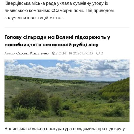
Ківерцівська міська рада уклала сумнівну угоду із
львівською компанією «Самбір-шпон». Під приводом
залучення інвестицій місто...
Голову сільради на Волині підозрюють у
пособництві в незаконній рубці лісу
Автор:
Оксана Коваленко
7 СЕРПНЯ 2026 В 16:33
0
Волинська обласна прокуратура повідомила про підозру у