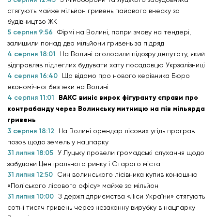
стягують майже мільйон гривень пайового внеску за
будівництво ЖК
5 серпня 9:56
Фірмі на Волині, попри змову на тендері,
залишили понад два мільйони гривень за підряд
4 серпня 18:01
На Волині оголосили підозру депутату, який
відправляв підлеглих будувати хату посадовцю Укрзалізниці
4 серпня 16:40
Що відомо про нового керівника Бюро
економічної безпеки на Волині
4 серпня 11:01
ВАКС виніс вирок фігуранту справи про
контрабанду через Волинську митницю на пів мільярда
гривень
3 серпня 18:12
На Волині орендар лісових угідь програв
позов щодо земель у нацпарку
31 липня 18:05
У Луцьку провели громадські слухання щодо
забудови Центрального ринку і Старого міста
31 липня 12:50
Син волинського лісівника купив конюшню
«Поліського лісового офісу» майже за мільйон
31 липня 10:00
З держпідприємства «Ліси України» стягують
сотні тисяч гривень через незаконну вирубку в нацпарку