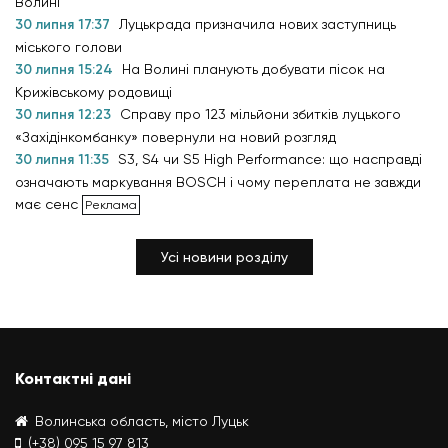
Волині
30 липня 17:37
Луцькрада призначила нових заступниць
міського голови
30 липня 15:24
На Волині планують добувати пісок на
Крижівському родовищі
30 липня 12:23
Справу про 123 мільйони збитків луцького
«Західінкомбанку» повернули на новий розгляд
30 липня 11:35
S3, S4 чи S5 High Performance: що насправді
означають маркування BOSCH і чому переплата не завжди
має сенс
Усі новини розділу
Контактні дані
Волинська область, місто Луцьк
(+38) 095 15 97 813