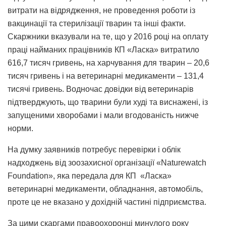
витрати на відрядження, не проведення роботи із
вакцинації та стерилізації тварин та інші факти.
Скаржники вказували на те, що у 2016 році на оплату
праці найманих працівників КП «Ласка» витратило
616,7 тисяч гривень, на харчування для тварин – 20,6
тисяч гривень і на ветеринарні медикаменти – 131,4
тисячі гривень. Водночас довідки від ветеринарів
підтверджують, що тварини були худі та виснажені, із
запущеними хворобами і мали вгодованість нижче
норми.
На думку заявників потребує перевірки і облік
надходжень від зоозахисної організації «Naturewatch
Foundation», яка передала для КП «Ласка»
ветеринарні медикаменти, обладнання, автомобіль,
проте це не вказано у дохідній частині підприємства.
За цими скаргами правоохоронці минулого року