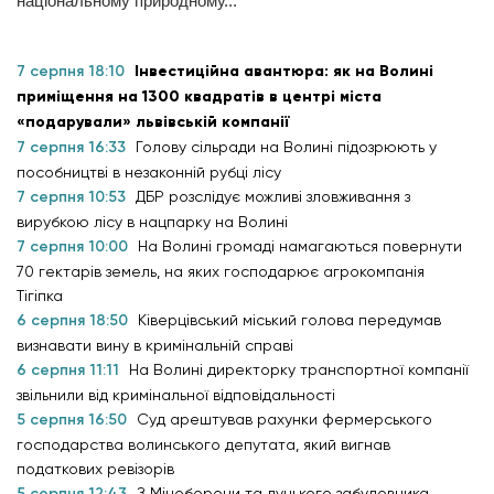
національному природному...
7 серпня 18:10
Інвестиційна авантюра: як на Волині
приміщення на 1300 квадратів в центрі міста
«подарували» львівській компанії
7 серпня 16:33
Голову сільради на Волині підозрюють у
пособництві в незаконній рубці лісу
7 серпня 10:53
ДБР розслідує можливі зловживання з
вирубкою лісу в нацпарку на Волині
7 серпня 10:00
На Волині громаді намагаються повернути
70 гектарів земель, на яких господарює агрокомпанія
Тігіпка
6 серпня 18:50
Ківерцівський міський голова передумав
визнавати вину в кримінальній справі
6 серпня 11:11
На Волині директорку транспортної компанії
звільнили від кримінальної відповідальності
5 серпня 16:50
Суд арештував рахунки фермерського
господарства волинського депутата, який вигнав
податкових ревізорів
5 серпня 12:43
З Міноборони та луцького забудовника