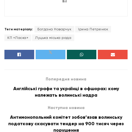
Теги матеріалу:
Богдана Новарчук
Ірина Петренюк
КП «Ласка»
Луцька міська рада
Попередня новина
Англійські графи та українці в офшорах: кому
належать волинські надра
Наступна новина
Антимонопольний комітет зобов’язав волинську
податкову скасувати тендер на 900 тисяч через
порушення