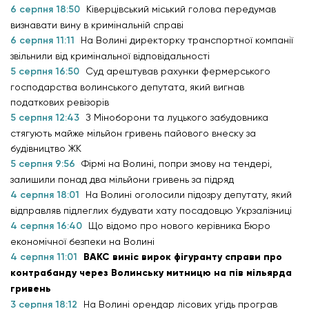
6 серпня 18:50
Ківерцівський міський голова передумав
визнавати вину в кримінальній справі
6 серпня 11:11
На Волині директорку транспортної компанії
звільнили від кримінальної відповідальності
5 серпня 16:50
Суд арештував рахунки фермерського
господарства волинського депутата, який вигнав
податкових ревізорів
5 серпня 12:43
З Міноборони та луцького забудовника
стягують майже мільйон гривень пайового внеску за
будівництво ЖК
5 серпня 9:56
Фірмі на Волині, попри змову на тендері,
залишили понад два мільйони гривень за підряд
4 серпня 18:01
На Волині оголосили підозру депутату, який
відправляв підлеглих будувати хату посадовцю Укрзалізниці
4 серпня 16:40
Що відомо про нового керівника Бюро
економічної безпеки на Волині
4 серпня 11:01
ВАКС виніс вирок фігуранту справи про
контрабанду через Волинську митницю на пів мільярда
гривень
3 серпня 18:12
На Волині орендар лісових угідь програв