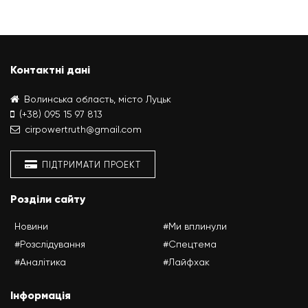
Контактні дані
Волинська область, місто Луцьк
(+38) 095 15 97 813
cirpowertruth@gmail.com
ПІДТРИМАТИ ПРОЕКТ
Розділи сайту
Новини
#Ми вплинули
#Розслідування
#Спецтема
#Аналітика
#Лайфхак
Інформація