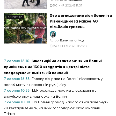
5 СІЧНЯ 2026 В 17:01
Хто доглядатиме ліси Волині та
#АНАЛІТИКА
Рівненщини за майже 40
мільйонів гривень
Автор:
Валентина Куць
15 СЕРПНЯ 2025 В 16:20
7 серпня 18:10
Інвестиційна авантюра: як на Волині
приміщення на 1300 квадратів в центрі міста
«подарували» львівській компанії
7 серпня 16:33
Голову сільради на Волині підозрюють у
пособництві в незаконній рубці лісу
7 серпня 10:53
ДБР розслідує можливі зловживання з
вирубкою лісу в нацпарку на Волині
7 серпня 10:00
На Волині громаді намагаються повернути
70 гектарів земель, на яких господарює агрокомпанія
Тігіпка