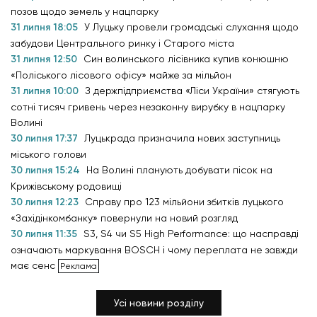
позов щодо земель у нацпарку
31 липня 18:05
У Луцьку провели громадські слухання щодо
забудови Центрального ринку і Старого міста
31 липня 12:50
Син волинського лісівника купив конюшню
«Поліського лісового офісу» майже за мільйон
31 липня 10:00
З держпідприємства «Ліси України» стягують
сотні тисяч гривень через незаконну вирубку в нацпарку
Волині
30 липня 17:37
Луцькрада призначила нових заступниць
міського голови
30 липня 15:24
На Волині планують добувати пісок на
Крижівському родовищі
30 липня 12:23
Справу про 123 мільйони збитків луцького
«Західінкомбанку» повернули на новий розгляд
30 липня 11:35
S3, S4 чи S5 High Performance: що насправді
означають маркування BOSCH і чому переплата не завжди
має сенс
Усі новини розділу