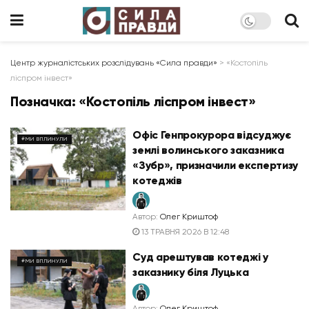
Центр журналістських розслідувань «Сила правди»
>
«Костопіль
ліспром інвест»
Позначка:
«Костопіль ліспром інвест»
Офіс Генпрокурора відсуджує
#МИ ВПЛИНУЛИ
землі волинського заказника
«Зубр», призначили експертизу
котеджів
Автор:
Олег Криштоф
13 ТРАВНЯ 2026 В 12:48
Суд арештував котеджі у
#МИ ВПЛИНУЛИ
заказнику біля Луцька
Автор:
Олег Криштоф