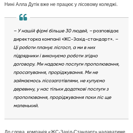
Нині Алла Дутік вже не працює у лісовому коледжі.
– У нашій фірмі більше 30 людей, –
розповідає
директорка компанії «ЖС-Захід-стандарт».
–
Ці роботи планує лісгосп, а ми в них
підрядники і виконуємо роботи згідно
договору. Ми надаємо послуги прополювання,
просапування, проріджування. Ми не
займаємось лісозаготівлями, не купуємо
деревину, у нас тільки додаткові послуги з
прополювання, проріджування поки ліс ще
маленький.
До слова, компанія «ЖС-Захід-Стандарт» надаватиме