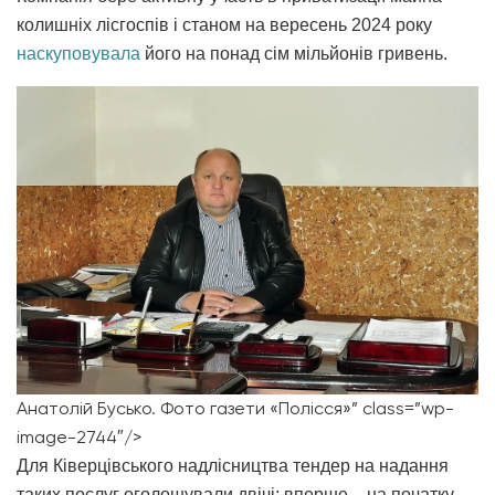
колишніх лісгоспів і станом на вересень 2024 року
наскуповувала
його на понад сім мільйонів гривень.
Анатолій Бусько. Фото газети «Полісся»” class=”wp-
image-2744″/>
Для Ківерцівського надлісництва тендер на надання
таких послуг оголошували двічі: вперше – на початку