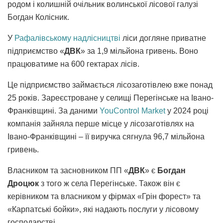
родом і колишній очільник волинської лісової галузі
Богдан Колісник.
У
Рафалівському надлісництві
ліси догляне приватне
підприємство «
ДВК
» за 1,9 мільйона гривень. Воно
працюватиме на 600 гектарах лісів.
Це підприємство займається лісозаготівлею вже понад
25 років. Зареєстроване у селищі Перегінське на Івано-
Франківщині. За даними
YouControl Market
у 2024 році
компанія зайняла перше місце у лісозаготівлях на
Івано-Франківщині – її виручка сягнула 96,7 мільйона
гривень.
Власником та засновником ПП «
ДВК
» є
Богдан
Дроцюк
з того ж села Перегінське. Також він є
керівником та власником у фірмах «Грін форест» та
«Карпатські бойки», які надають послуги у лісовому
господарстві.