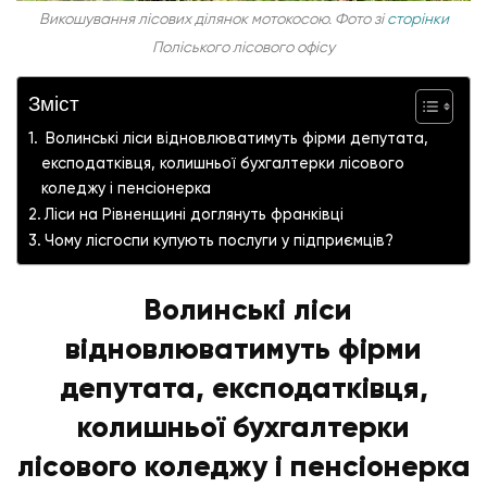
Викошування лісових ділянок мотокосою. Фото зі
сторінки
Поліського лісового офісу
Зміст
Волинські ліси відновлюватимуть фірми депутата,
експодатківця, колишньої бухгалтерки лісового
коледжу і пенсіонерка
Ліси на Рівненщині доглянуть франківці
Чому лісгоспи купують послуги у підприємців?
Волинські ліси
відновлюватимуть фірми
депутата, експодатківця,
колишньої бухгалтерки
лісового коледжу і пенсіонерка