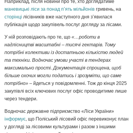
Наприклад, після новини про те, хто доглядатиме
маневицькі ліси за понад п’ять мільйонів
гривень, на
сторінці
лісівників вже наступного дня з’явилася
публікація щодо закупівель послуг догляду за лісами.
У ній розповідають про те, що
«…
роботи
в
надлісництві масштабні – тисячі гектарів. Тому
потрібні колективи із достатньою кількістю людей
та техніки. Водночас умови участі в тендерах
максимально прості. Документація спрощена, щоб
більше охочих могли податись і зрозуміти, що саме
потрібно
»
– йдеться у повідомленні. Тож до кінця 2025
закупівлі всіх ключових послуг офіс проводитиме лише
через тендери.
Водночас державне підприємство «Ліси України»
інформує
, що Поліський лісовий офіс перевиконує план
у догляді за лісовими культурами і разом з іншими