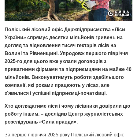
Поліський лісовий офіс Держпідприємства «Ліси
України» спрямує десятки мільйонів гривень на
догляд та відновлення тисяч гектарів лісів на
Волині та Рівненщині. Упродовж першого півріччя
2025-го для цього вже уклали договорів з
приватними фірмами та підприємцями на майже 40
мільйонів. Виконуватимуть роботи здебільшого
компанії, які роками працюють у лісах, але
з’явилися і успішні підприємці-початківці.
Хто доглядатиме ліси і чому лісівники довірили цю
роботу іншим, – дослідив Центр журналістських
розслідувань «Сила правди».
За перше півріччя 2025 року Поліський лісовий офіс