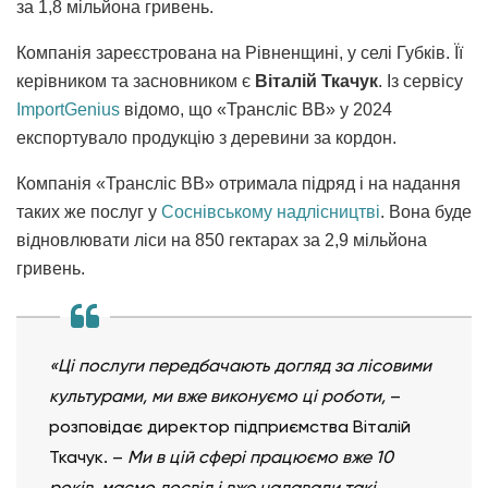
за 1,8 мільйона гривень.
Компанія зареєстрована на Рівненщині, у селі Губків. Її
керівником та засновником є
Віталій Ткачук
. Із сервісу
ImportGenius
відомо, що «Трансліс ВВ» у 2024
експортувало продукцію з деревини за кордон.
Компанія «Трансліс ВВ» отримала підряд і на надання
таких же послуг у
Соснівському надлісництві
. Вона буде
відновлювати ліси на 850 гектарах за 2,9 мільйона
гривень.
«Ці послуги передбачають догляд за лісовими
культурами, ми вже виконуємо ці роботи,
–
розповідає директор підприємства Віталій
Ткачук. –
Ми в цій сфері працюємо вже 10
років, маємо досвід і вже надавали такі