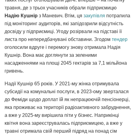
травня, де з трьох учасників обрали підприємицю
Надію Кушнір
з Маневич. Втім, ця
закупівля
потрапила
під моніторинг аудиторів, які запідозрили відсутність
досвіду у підприємиці. Угоду розірвали на підставі її
листа про непередбачувані обставини. Згодом
тендер
оголосили вдруге і перемогу знову отримала Надія
Кушнір. Вона має доглянути за зеленими
насадженнями на площі 2045 гектарів за 7,1 мільйона
гривень.
Надії Кушнір 65 років. У 2021-му жінка отримувала
субсидії на комунальні послуги, в 2023-ому зверталася
до Феміди щодо доплат їй як непрацюючій пенсіонерці,
яка проживає на території радіоактивного забруднення,
а вже у 2025-му вирішила піти у бізнес. Наприкінці
квітня вона зареєструвалась підприємицею, а вже у
травні отримала свій перший підряд на понад сім