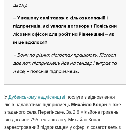
цьому.
–
У вашому селі також є кілька компаній і
підприємців, які уклали договори з Поліським
лісовим офісом для робіт на Рівненщині – як
їм це вдалося?
– Вони по різних лісгоспах працюють. Лісгосп
дає лот, підприємець йде на тендер і виграє та
й все,
– пояснив підприємець.
У
Дубенському надлісництві
послуги з відновлення
лісів надаватиме підприємець
Михайло Коцан
зі вже
згаданого села Перегінське. За 2,6 мільйона гривень
він догляне 755 гектарів лісу. Михайло Коцан
зареєстрований підприємцем у сфері лісозаготівель з