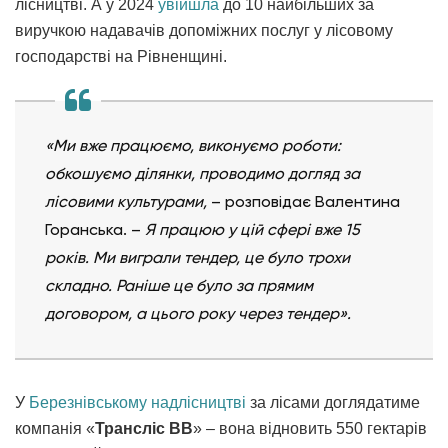
лісництві. А у 2024
увійшла
до 10 найбільших за
виручкою надавачів допоміжних послуг у лісовому
господарстві на Рівненщині.
«Ми вже працюємо, виконуємо роботи:
обкошуємо ділянки, проводимо догляд за
лісовими культурами,
– розповідає Валентина
Горанська. –
Я працюю у цій сфері вже 15
років. Ми виграли тендер, це було трохи
складно. Раніше це було за прямим
договором, а цього року через тендер».
У
Березнівському надлісництві
за лісами доглядатиме
компанія «
Трансліс ВВ
» – вона відновить 550 гектарів