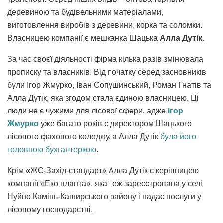
деревиною та будівельними матеріалами,
виготовлення виробів з деревини, корка та соломки.
Власницею компанії є мешканка Шацька
Алла Дутік
.
За час своєї діяльності фірма кілька разів змінювала
прописку та власників. Від початку серед засновників
були Ігор Жмурко, Іван Сопушинський, Роман Гнатів та
Алла Дутік, яка згодом стала єдиною власницею. Ці
люди не є чужими для лісової сфери, адже
Ігор
Жмурко
уже багато років є директором Шацького
лісового фахового коледжу, а Алла Дутік
була його
головною бухгалтеркою
.
Крім «ЖС-Захід-стандарт» Алла Дутік є керівницею
компанії «Еко планта», яка теж зареєстрована у селі
Нуйно Камінь-Каширського району і надає послуги у
лісовому господарстві.