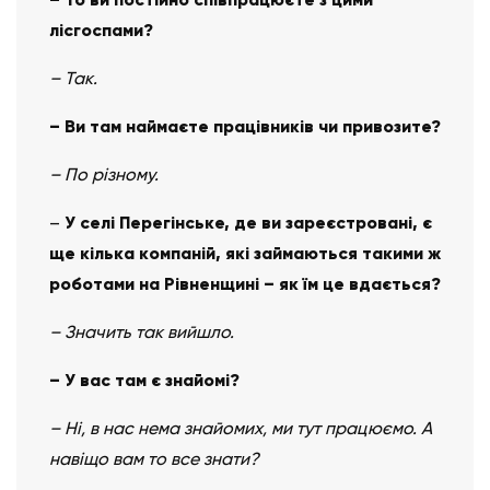
лісгоспами?
– Так.
– Ви там наймаєте працівників чи привозите?
– По різному.
–
У селі Перегінське, де ви зареєстровані, є
ще кілька компаній, які займаються такими ж
роботами на Рівненщині – як їм це вдається?
– Значить так вийшло.
– У вас там є знайомі?
– Ні, в нас нема знайомих, ми тут працюємо. А
навіщо вам то все знати?