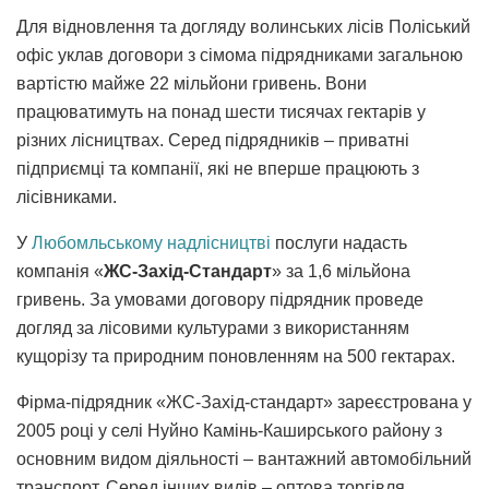
Для відновлення та догляду волинських лісів Поліський
офіс уклав договори з сімома підрядниками загальною
вартістю майже 22 мільйони гривень. Вони
працюватимуть на понад шести тисячах гектарів у
різних лісництвах. Серед підрядників – приватні
підприємці та компанії, які не вперше працюють з
лісівниками.
У
Любомльському надлісництві
послуги надасть
компанія «
ЖС-Захід-Стандарт
» за 1,6 мільйона
гривень. За умовами договору підрядник проведе
догляд за лісовими культурами з використанням
кущорізу та природним поновленням на 500 гектарах.
Фірма-підрядник «ЖС-Захід-стандарт» зареєстрована у
2005 році у селі Нуйно Камінь-Каширського району з
основним видом діяльності – вантажний автомобільний
транспорт. Серед інших видів – оптова торгівля