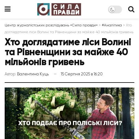
Центр журналістських розслідувань «Сила правди»
>
#Аналітика
>
Хто
доглядатиме ліси Волині та Рівненщини за майже 40 мільйонів гривень
Хто доглядатиме ліси Волині
та Рівненщини за майже 40
мільйонів гривень
Автор:
Валентина Куць
15 Серпня 2025 в 16:20