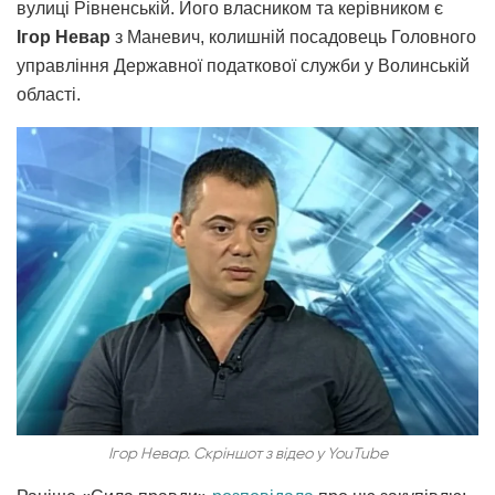
вулиці Рівненській. Його власником та керівником є
Ігор Невар
з Маневич, колишній посадовець Головного
управління Державної податкової служби у Волинській
області.
Ігор Невар. Скріншот з відео у YouTube