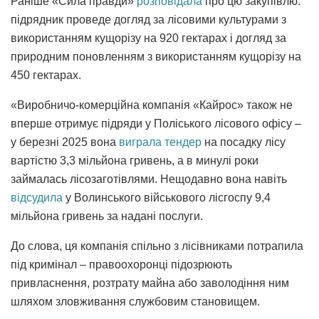
Раніше «Сила правди»
розповідала
про цю закупівлю:
підрядник проведе догляд за лісовими культурами з
використанням кущорізу на 920 гектарах і догляд за
природним поновленням з використанням кущорізу на
450 гектарах.
«Виробничо-комерційна компанія «Кайрос» також не
вперше отримує підряди у Поліського лісового офісу –
у березні 2025 вона
виграла тендер
на посадку лісу
вартістю 3,3 мільйона гривень, а в минулі роки
займалась лісозаготівлями. Нещодавно вона навіть
відсудила
у Волинського військового лісгоспу 9,4
мільйона гривень за надані послуги.
До слова, ця компанія спільно з лісівниками потрапила
під кримінал – правоохоронці підозрюють
привласнення, розтрату майна або заволодіння ним
шляхом зловживання службовим становищем.