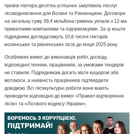
провів півтора десятка успішних закупівель послуг
лісовідновлення для Волині та Рівненщини. Договори
на загальну суму 39,4 мільйона гривень уклали з 12-ма
приватними компаніями та підприємцями. За ці кошти
підрядники доглядатимуть 10,6 тисячі гектарів
волинських та рівненських лісів до кінця 2025 року.
Особливих вимог до виконавців робіт, досвіду,
відповідної техніки, працівників, за умовами тендерів
не ставили. Підрядникам досить мати кущорізи або
мотокоси, а наявність працівників підтвердити
довідкою. Всі лісокультурні роботи вони мають
проводити відповідно до вимог «Правил відтворення
лісів» та «Лісового кодексу України».