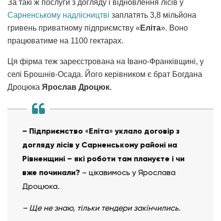
За такі ж послуги з догляду і відновлення лісів у
Сарненському надлісництві
заплатять 3,8 мільйона
гривень приватному підприємству «
Еліта
». Воно
працюватиме на 1100 гектарах.
Ця фірма теж зареєстрована на Івано-Франківщині, у
селі Брошнів-Осада. Його керівником є брат Богдана
Дроцюка
Ярослав Дроцюк.
– Підприємство
«
Еліта
»
уклало договір з
догляду лісів у Сарненському районі на
Рівненщині – які роботи там плануєте і чи
вже починали?
– цікавимось у Ярослава
Дроцюка.
– Ще не знаю, тільки тендери закінчились.