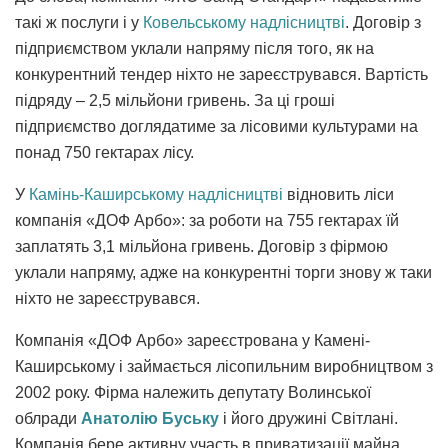
такі ж послуги і у
Ковельському надлісництві
. Договір з
підприємством уклали напряму після того, як на
конкурентний тендер ніхто не зареєструвався. Вартість
підряду – 2,5 мільйони гривень. За ці гроші
підприємство доглядатиме за лісовими культурами на
понад 750 гектарах лісу.
У
Камінь-Каширському надлісництві
відновить ліси
компанія «ДОФ Арбо»: за роботи на 755 гектарах їй
заплатять 3,1 мільйона гривень. Договір з фірмою
уклали напряму, адже на конкурентні торги знову ж таки
ніхто не зареєструвався.
Компанія «ДОФ Арбо» зареєстрована у Камені-
Каширському і займається лісопильним виробництвом з
2002 року. Фірма належить депутату Волинської
облради
Анатолію Буську
і його дружині Світлані.
Компанія бере активну участь в приватизації майна