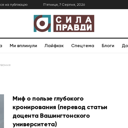
ся на публікацію
П’ятниця, 7 Серпня, 2026
а
Ми вплинули
Лайфхак
Спецтема
Блоги
До
ування
Миф о пользе глубокого
кронирования (перевод статьи
доцента Вашингтонского
университета)