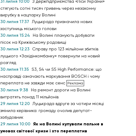
31 липня 10:00
З держпідприємства «Ліси України»
стягують сотні тисяч гривень через незаконну
вирубку в нацпарку Волині
30 липня 17:37
Луцькрада призначила нових
заступниць міського голови
30 липня 15:24
На Волині планують добувати
пісок на Крижівському родовищі
30 липня 12:23
Справу про 123 мільйони збитків
луцького «Західінкомбанку» повернули на новий
розгляд
30 липня 11:35
S3, S4 чи S5 High Performance: що
насправді означають маркування BOSCH і чому
переплата не завжди має сенс
30 липня 9:38
На ремонт дороги на Волині
витратять понад 11 мільйонів
29 липня 12:20
Луцькрада вдруге за чотири місяці
змінила керівника: громаду очолив депутат-
забудовник
29 липня 10:00
Як на Волині купували пальне в
умовах світової кризи і хто переплатив