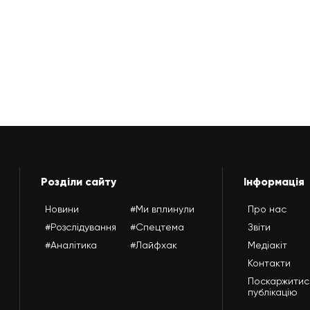
Розділи сайту
Інформація
Новини
#Ми вплинули
Про нас
#Розслідування
#Спецтема
Звіти
#Аналітика
#Лайфхак
Медіакіт
Контакти
Поскаржитис
публікацію