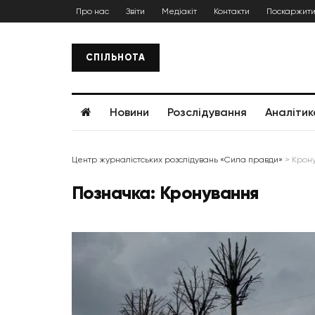
Про нас
Звіти
Медіакіт
Контакти
Поскаржити
СПІЛЬНОТА
Новини
Розслідування
Аналітик
Центр журналістських розслідувань «Сила правди»
>
Крон
Позначка:
Кронування