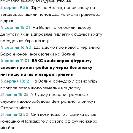
пайового внеску за будівництво ЖК
5 серпня 9:56
Фірмі на Волині, попри змову на
тендері, залишили понад два мільйони гривень за
підряд
4 серпня 18:01
На Волині оголосили підозру
депутату, який відправляв підлеглих будувати хату
посадовцю Укрзалізниці
4 серпня 16:40
Що відомо про нового керівника
Бюро економічної безпеки на Волині
4 серпня 11:01
ВАКС виніс вирок фігуранту
справи про контрабанду через Волинську
митницю на пів мільярда гривень
3 серпня 18:12
На Волині орендар лісових угідь
програв позов щодо земель у нацпарку
31 липня 18:05
У Луцьку провели громадські
слухання щодо забудови Центрального ринку і
Старого міста
31 липня 12:50
Син волинського лісівника купив
конюшню «Поліського лісового офісу» майже за
мільйон