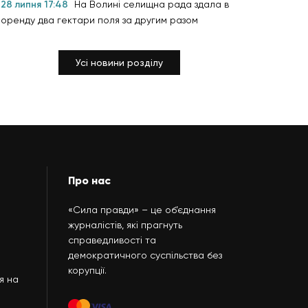
28 липня 17:48
На Волині селищна рада здала в
оренду два гектари поля за другим разом
Усі новини розділу
Про нас
«Сила правди» – це об’єднання
журналістів, які прагнуть
справедливості та
демократичного суспільства без
корупції.
я на