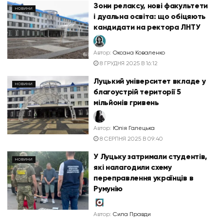
Зони релаксу, нові факультети
НОВИНИ
і дуальна освіта: що обіцяють
кандидати на ректора ЛНТУ
Автор:
Оксана Коваленко
8 ГРУДНЯ 2025 В 16:12
Луцький університет вкладе у
НОВИНИ
благоустрій території 5
мільйонів гривень
Автор:
Юлія Галецька
8 СЕРПНЯ 2025 В 09:40
У Луцьку затримали студентів,
НОВИНИ
які налагодили схему
переправлення українців в
Румунію
Автор:
Сила Правди