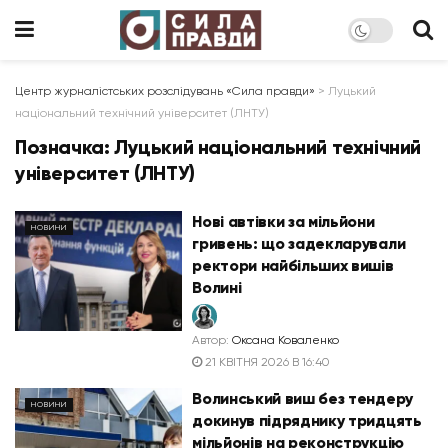
Центр журналістських розслідувань «Сила правди»
>
Луцький
національний технічний університет (ЛНТУ)
Позначка:
Луцький національний технічний
університет (ЛНТУ)
Нові автівки за мільйони
НОВИНИ
гривень: що задекларували
ректори найбільших вишів
Волині
Автор:
Оксана Коваленко
21 КВІТНЯ 2026 В 16:40
Волинський виш без тендеру
НОВИНИ
докинув підряднику тридцять
мільйонів на реконструкцію