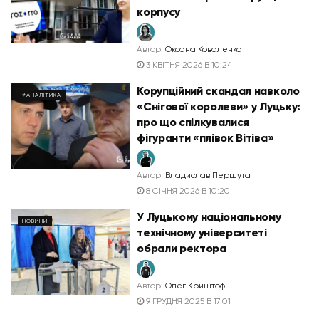
корпусу
Автор:
Оксана Коваленко
3 КВІТНЯ 2026 В 10:24
Корупційний скандал навколо
#АНАЛІТИКА
«Снігової королеви» у Луцьку:
про що спілкувалися
фігуранти «плівок Вітіва»
Автор:
Владислав Першута
8 СІЧНЯ 2026 В 10:20
У Луцькому національному
НОВИНИ
технічному університеті
обрали ректора
Автор:
Олег Криштоф
9 ГРУДНЯ 2025 В 17:01