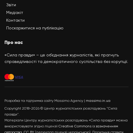
Звіти
Медіакіт
Контакти
Поскаржитися на публікацію
Про нас
«Сила правди» – це об’єднання журналістів, які прагнуть
справедливості та демократичного суспільства без корупції.
Розробка та підтримка сайту Massimo Agency |
massimo.in.ua
Copyright 2018-2026 © Центр журналістських розслідувань "Сила
правди".
Матеріали Центру журналістських розслідувань «Сила правди» можна
використовувати згідно ліцензії
Creative Commons із зазначенням
авторства, CC BY
(переклад ліцензії українською). Прохання ставити