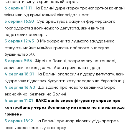
визнавати вину в кримінальній справі
6 серпня 11:11
На Волині директорку транспортної компанії
звільнили від кримінальної відповідальності
5 серпня 16:50
Суд арештував рахунки фермерського
господарства волинського депутата, який вигнав
податкових ревізорів
5 серпня 12:43
З Міноборони та луцького забудовника
стягують майже мільйон гривень пайового внеску за
будівництво ЖК
5 серпня 9:56
Фірмі на Волині, попри змову на тендері,
залишили понад два мільйони гривень за підряд
4 серпня 18:01
На Волині оголосили підозру депутату, який
відправляв підлеглих будувати хату посадовцю Укрзалізниці
4 серпня 16:40
Що відомо про нового керівника Бюро
економічної безпеки на Волині
4 серпня 11:01
ВАКС виніс вирок фігуранту справи про
контрабанду через Волинську митницю на пів мільярда
гривень
3 серпня 18:12
На Волині орендар лісових угідь програв
позов щодо земель у нацпарку