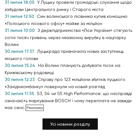
31 липня 18:05
У Луцьку провели громадські слухання щодо
забудови Центрального ринку і Старого міста
31 липня 12:50
Син волинського лісівника купив конюшню
«Поліського лісового офісу» майже за мільйон
31 липня 10:00
З держпідприємства «Ліси України» стягують
сотні тисяч гривень через незаконну вирубку в нацпарку
Волині
30 липня 17:37
Луцькрада призначила нових заступниць
міського голови
30 липня 15:24
На Волині планують добувати пісок на
Крижівському родовищі
30 липня 12:23
Справу про 123 мільйони збитків луцького
«Західінкомбанку» повернули на новий розгляд
30 липня 11:35
S3, S4 чи S5 High Performance: що насправді
означають маркування BOSCH і чому переплата не завжди
має сенс
Усі новини розділу