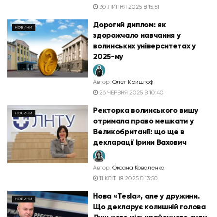
30 ЛИПНЯ 2025 В 15:51
Дорогий диплом: як
НОВИНИ
здорожчало навчання у
волинських університетах у
2025-му
Автор:
Олег Криштоф
26 ЧЕРВНЯ 2025 В 10:40
Ректорка волинського вишу
НОВИНИ
отримала право мешкати у
Великобританії: що ще в
декларації Ірини Вахович
Автор:
Оксана Коваленко
11 КВІТНЯ 2025 В 13:50
Нова «Tesla», але у дружини.
НОВИНИ
Що декларує колишній голова