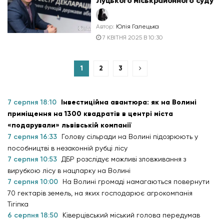
Луцького міськрайонного суду
Автор:
Юлія Галецька
7 КВІТНЯ 2025 В 10:30
1
2
3
7 серпня 18:10
Інвестиційна авантюра: як на Волині
приміщення на 1300 квадратів в центрі міста
«подарували» львівській компанії
7 серпня 16:33
Голову сільради на Волині підозрюють у
пособництві в незаконній рубці лісу
7 серпня 10:53
ДБР розслідує можливі зловживання з
вирубкою лісу в нацпарку на Волині
7 серпня 10:00
На Волині громаді намагаються повернути
70 гектарів земель, на яких господарює агрокомпанія
Тігіпка
6 серпня 18:50
Ківерцівський міський голова передумав