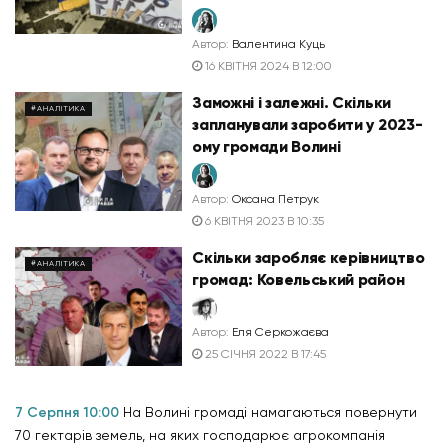
Автор:
Валентина Куць
16 КВІТНЯ 2024 В 12:00
Заможні і залежні. Скільки
#АНАЛІТИКА
запланували заробити у 2023-
ому громади Волині
Автор:
Оксана Петрук
6 КВІТНЯ 2023 В 10:35
Скільки заробляє керівництво
#АНАЛІТИКА
громад: Ковельський район
Автор:
Еля Серкожаєва
25 СІЧНЯ 2022 В 17:45
7 Серпня 10:00
На Волині громаді намагаються повернути
70 гектарів земель, на яких господарює агрокомпанія