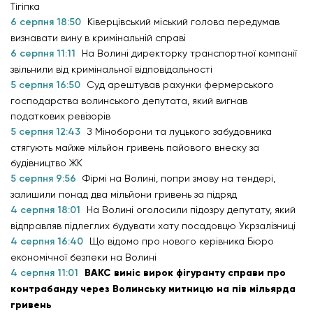
Тігіпка
6 серпня 18:50
Ківерцівський міський голова передумав
визнавати вину в кримінальній справі
6 серпня 11:11
На Волині директорку транспортної компанії
звільнили від кримінальної відповідальності
5 серпня 16:50
Суд арештував рахунки фермерського
господарства волинського депутата, який вигнав
податкових ревізорів
5 серпня 12:43
З Міноборони та луцького забудовника
стягують майже мільйон гривень пайового внеску за
будівництво ЖК
5 серпня 9:56
Фірмі на Волині, попри змову на тендері,
залишили понад два мільйони гривень за підряд
4 серпня 18:01
На Волині оголосили підозру депутату, який
відправляв підлеглих будувати хату посадовцю Укрзалізниці
4 серпня 16:40
Що відомо про нового керівника Бюро
економічної безпеки на Волині
4 серпня 11:01
ВАКС виніс вирок фігуранту справи про
контрабанду через Волинську митницю на пів мільярда
гривень