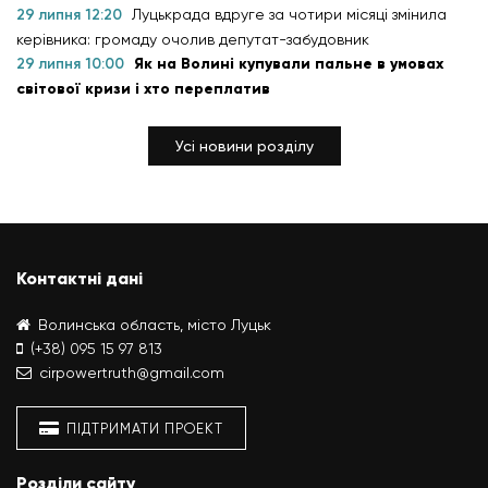
29 липня 12:20
Луцькрада вдруге за чотири місяці змінила
керівника: громаду очолив депутат-забудовник
29 липня 10:00
Як на Волині купували пальне в умовах
світової кризи і хто переплатив
Усі новини розділу
Контактні дані
Волинська область, місто Луцьк
(+38) 095 15 97 813
cirpowertruth@gmail.com
ПІДТРИМАТИ ПРОЕКТ
Розділи сайту