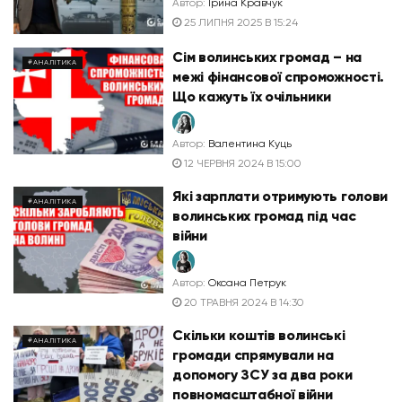
Автор:
Ірина Кравчук
25 ЛИПНЯ 2025 В 15:24
Сім волинських громад – на
#АНАЛІТИКА
межі фінансової спроможності.
Що кажуть їх очільники
Автор:
Валентина Куць
12 ЧЕРВНЯ 2024 В 15:00
Які зарплати отримують голови
#АНАЛІТИКА
волинських громад під час
війни
Автор:
Оксана Петрук
20 ТРАВНЯ 2024 В 14:30
Скільки коштів волинські
#АНАЛІТИКА
громади спрямували на
допомогу ЗСУ за два роки
повномасштабної війни