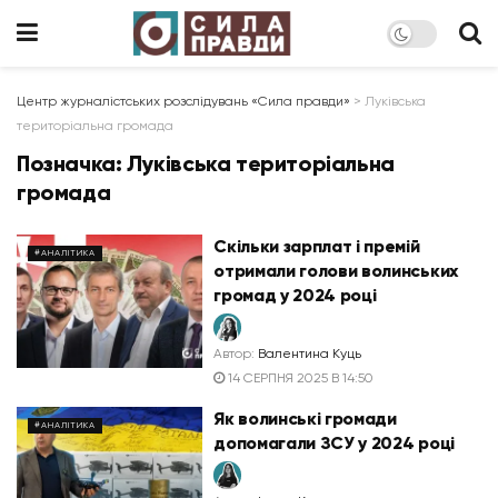
Центр журналістських розслідувань «Сила правди»
>
Луківська
територіальна громада
Позначка:
Луківська територіальна
громада
Скільки зарплат і премій
#АНАЛІТИКА
отримали голови волинських
громад у 2024 році
Автор:
Валентина Куць
14 СЕРПНЯ 2025 В 14:50
Як волинські громади
#АНАЛІТИКА
допомагали ЗСУ у 2024 році