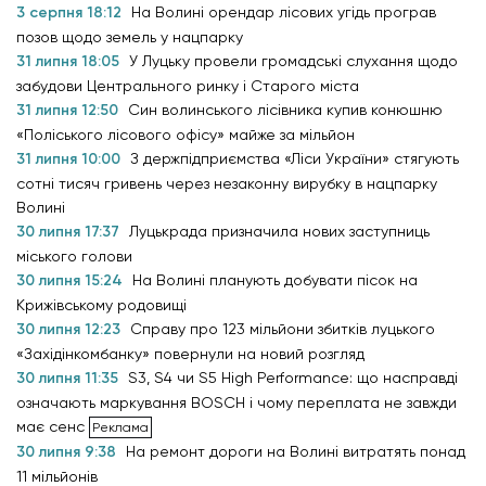
3 серпня 18:12
На Волині орендар лісових угідь програв
позов щодо земель у нацпарку
31 липня 18:05
У Луцьку провели громадські слухання щодо
забудови Центрального ринку і Старого міста
31 липня 12:50
Син волинського лісівника купив конюшню
«Поліського лісового офісу» майже за мільйон
31 липня 10:00
З держпідприємства «Ліси України» стягують
сотні тисяч гривень через незаконну вирубку в нацпарку
Волині
30 липня 17:37
Луцькрада призначила нових заступниць
міського голови
30 липня 15:24
На Волині планують добувати пісок на
Крижівському родовищі
30 липня 12:23
Справу про 123 мільйони збитків луцького
«Західінкомбанку» повернули на новий розгляд
30 липня 11:35
S3, S4 чи S5 High Performance: що насправді
означають маркування BOSCH і чому переплата не завжди
має сенс
30 липня 9:38
На ремонт дороги на Волині витратять понад
11 мільйонів