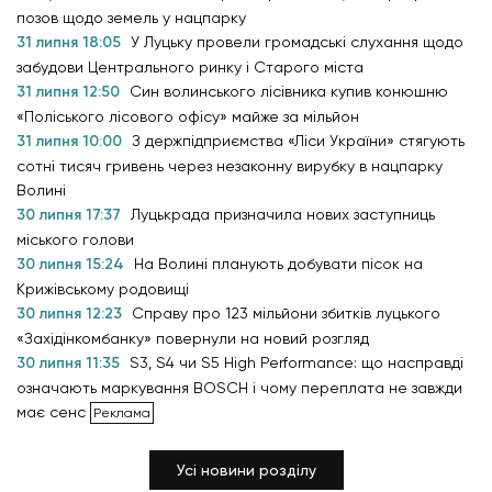
позов щодо земель у нацпарку
31 липня 18:05
У Луцьку провели громадські слухання щодо
забудови Центрального ринку і Старого міста
31 липня 12:50
Син волинського лісівника купив конюшню
«Поліського лісового офісу» майже за мільйон
31 липня 10:00
З держпідприємства «Ліси України» стягують
сотні тисяч гривень через незаконну вирубку в нацпарку
Волині
30 липня 17:37
Луцькрада призначила нових заступниць
міського голови
30 липня 15:24
На Волині планують добувати пісок на
Крижівському родовищі
30 липня 12:23
Справу про 123 мільйони збитків луцького
«Західінкомбанку» повернули на новий розгляд
30 липня 11:35
S3, S4 чи S5 High Performance: що насправді
означають маркування BOSCH і чому переплата не завжди
має сенс
Усі новини розділу