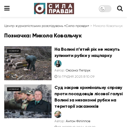
Центр журналістських розслідувань «Сила правди»
>
Микола Ковальчук
Позначка:
Микола Ковальчук
На Волині п’ятий рік не можуть
НОВИНИ
зупинити рубки у нацпарку
Автор:
Оксана Петрук
16 ГРУДНЯ 2025 В 10:09
Суд закрив кримінальну справу
НОВИНИ
проти посадовців лісової галузі
Волині за незаконні рубки на
території заказників
Автор:
Антон Філіппов