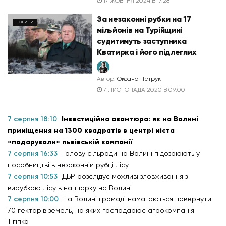
17 ЖОВТНЯ 2024 В 17:28
За незаконні рубки на 17
НОВИНИ
мільйонів на Турійщині
судитимуть заступника
Кватирка і його підлеглих
Автор:
Оксана Петрук
7 ЛИСТОПАДА 2020 В 09:00
7 серпня 18:10
Інвестиційна авантюра: як на Волині
приміщення на 1300 квадратів в центрі міста
«подарували» львівській компанії
7 серпня 16:33
Голову сільради на Волині підозрюють у
пособництві в незаконній рубці лісу
7 серпня 10:53
ДБР розслідує можливі зловживання з
вирубкою лісу в нацпарку на Волині
7 серпня 10:00
На Волині громаді намагаються повернути
70 гектарів земель, на яких господарює агрокомпанія
Тігіпка