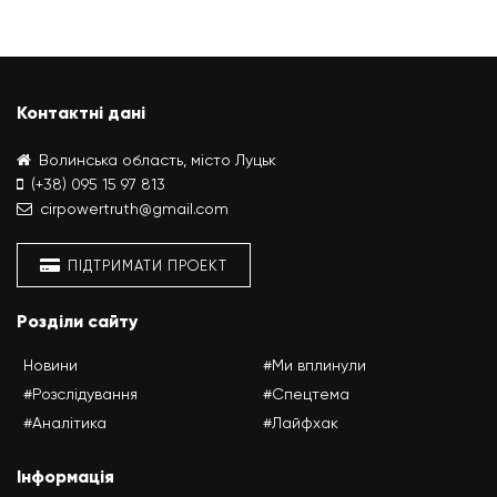
Контактні дані
Волинська область, місто Луцьк
(+38) 095 15 97 813
cirpowertruth@gmail.com
ПІДТРИМАТИ ПРОЕКТ
Розділи сайту
Новини
#Ми вплинули
#Розслідування
#Спецтема
#Аналітика
#Лайфхак
Інформація