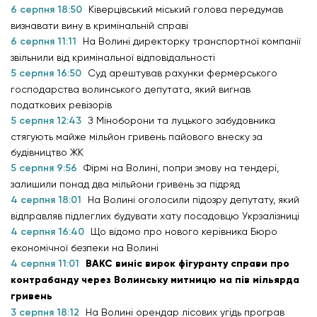
6 серпня 18:50
Ківерцівський міський голова передумав
визнавати вину в кримінальній справі
6 серпня 11:11
На Волині директорку транспортної компанії
звільнили від кримінальної відповідальності
5 серпня 16:50
Суд арештував рахунки фермерського
господарства волинського депутата, який вигнав
податкових ревізорів
5 серпня 12:43
З Міноборони та луцького забудовника
стягують майже мільйон гривень пайового внеску за
будівництво ЖК
5 серпня 9:56
Фірмі на Волині, попри змову на тендері,
залишили понад два мільйони гривень за підряд
4 серпня 18:01
На Волині оголосили підозру депутату, який
відправляв підлеглих будувати хату посадовцю Укрзалізниці
4 серпня 16:40
Що відомо про нового керівника Бюро
економічної безпеки на Волині
4 серпня 11:01
ВАКС виніс вирок фігуранту справи про
контрабанду через Волинську митницю на пів мільярда
гривень
3 серпня 18:12
На Волині орендар лісових угідь програв