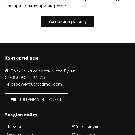
гектари поля за другим разом
Усі новини розділу
Контактні дані
Волинська область, місто Луцьк
(+38) 095 15 97 813
cirpowertruth@gmail.com
ПІДТРИМАТИ ПРОЕКТ
Розділи сайту
Новини
#Ми вплинули
#Розслідування
#Спецтема