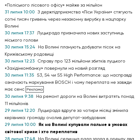
«Поліського лісового офісу» майже за мільйон
31 липня 10:00
З держпідприємства «Ліси України» стягують
сотні тисяч гривень через незаконну вирубку в нацпарку
Волині
30 липня 17:37
Луцькрада призначила нових заступниць
міського голови
30 липня 15:24
На Волині планують добувати пісок на
Крижівському родовищі
30 липня 12:23
Справу про 123 мільйони збитків луцького
«Західінкомбанку» повернули на новий розгляд
30 липня 11:35
S3, S4 чи S5 High Performance: що насправді
означають маркування BOSCH і чому переплата не завжди
має сенс
30 липня 9:38
На ремонт дороги на Волині витратять понад
11 мільйонів
29 липня 12:20
Луцькрада вдруге за чотири місяці змінила
керівника: громаду очолив депутат-забудовник
29 липня 10:00
Як на Волині купували пальне в умовах
світової кризи і хто переплатив
28 липня 17:48
На Волині селищна рада здала в оренду два