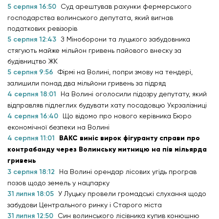
5 серпня 16:50
Суд арештував рахунки фермерського
господарства волинського депутата, який вигнав
податкових ревізорів
5 серпня 12:43
З Міноборони та луцького забудовника
стягують майже мільйон гривень пайового внеску за
будівництво ЖК
5 серпня 9:56
Фірмі на Волині, попри змову на тендері,
залишили понад два мільйони гривень за підряд
4 серпня 18:01
На Волині оголосили підозру депутату, який
відправляв підлеглих будувати хату посадовцю Укрзалізниці
4 серпня 16:40
Що відомо про нового керівника Бюро
економічної безпеки на Волині
4 серпня 11:01
ВАКС виніс вирок фігуранту справи про
контрабанду через Волинську митницю на пів мільярда
гривень
3 серпня 18:12
На Волині орендар лісових угідь програв
позов щодо земель у нацпарку
31 липня 18:05
У Луцьку провели громадські слухання щодо
забудови Центрального ринку і Старого міста
31 липня 12:50
Син волинського лісівника купив конюшню