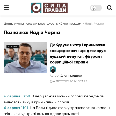
Центр журналістських розслідувань «Сила правди»
>
Надія Чорна
Позначка:
Надія Чорна
Добудував хату і примножив
НОВИНИ
заощадження: що декларує
луцький депутат, фігурант
корупційної справи
Автор:
Олег Криштоф
4 ЛЮТОГО 2026 В 13:25
6 серпня 18:50
Ківерцівський міський голова передумав
визнавати вину в кримінальній справі
6 серпня 11:11
На Волині директорку транспортної компанії
звільнили від кримінальної відповідальності