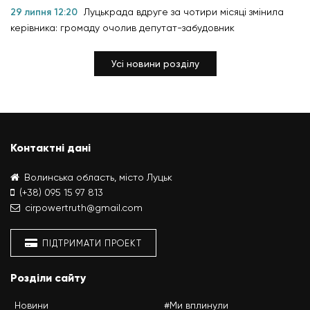
29 липня 12:20
Луцькрада вдруге за чотири місяці змінила
керівника: громаду очолив депутат-забудовник
Усі новини розділу
Контактні дані
Волинська область, місто Луцьк
(+38) 095 15 97 813
cirpowertruth@gmail.com
ПІДТРИМАТИ ПРОЕКТ
Розділи сайту
Новини
#Ми вплинули