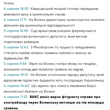
Тігіпка
6 серпня 18:50
Ківерцівський міський голова передумав
визнавати вину в кримінальній справі
6 серпня 11:11
На Волині директорку транспортної компанії
звільнили від кримінальної відповідальності
5 серпня 16:50
Суд арештував рахунки фермерського
господарства волинського депутата, який вигнав
податкових ревізорів
5 серпня 12:43
З Міноборони та луцького забудовника
стягують майже мільйон гривень пайового внеску за
будівництво ЖК
5 серпня 9:56
Фірмі на Волині, попри змову на тендері,
залишили понад два мільйони гривень за підряд
4 серпня 18:01
На Волині оголосили підозру депутату, який
відправляв підлеглих будувати хату посадовцю Укрзалізниці
4 серпня 16:40
Що відомо про нового керівника Бюро
економічної безпеки на Волині
4 серпня 11:01
ВАКС виніс вирок фігуранту справи про
контрабанду через Волинську митницю на пів мільярда
гривень