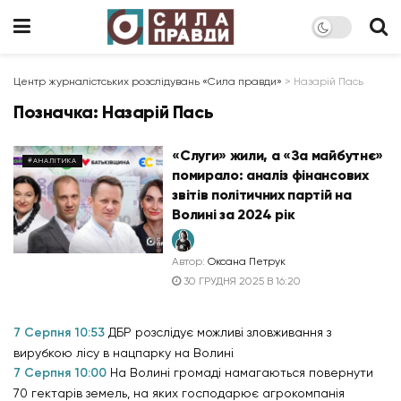
Центр журналістських розслідувань «Сила правди»
>
Назарій Пась
Позначка:
Назарій Пась
«Слуги» жили, а «За майбутнє»
#АНАЛІТИКА
помирало: аналіз фінансових
звітів політичних партій на
Волині за 2024 рік
Автор:
Оксана Петрук
30 ГРУДНЯ 2025 В 16:20
7 Серпня 10:53
ДБР розслідує можливі зловживання з
вирубкою лісу в нацпарку на Волині
7 Серпня 10:00
На Волині громаді намагаються повернути
70 гектарів земель, на яких господарює агрокомпанія