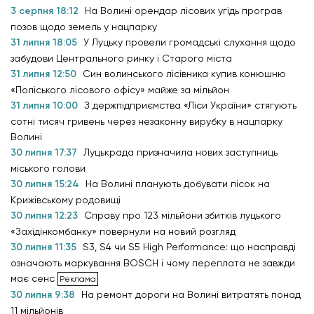
3 серпня 18:12
На Волині орендар лісових угідь програв
позов щодо земель у нацпарку
31 липня 18:05
У Луцьку провели громадські слухання щодо
забудови Центрального ринку і Старого міста
31 липня 12:50
Син волинського лісівника купив конюшню
«Поліського лісового офісу» майже за мільйон
31 липня 10:00
З держпідприємства «Ліси України» стягують
сотні тисяч гривень через незаконну вирубку в нацпарку
Волині
30 липня 17:37
Луцькрада призначила нових заступниць
міського голови
30 липня 15:24
На Волині планують добувати пісок на
Крижівському родовищі
30 липня 12:23
Справу про 123 мільйони збитків луцького
«Західінкомбанку» повернули на новий розгляд
30 липня 11:35
S3, S4 чи S5 High Performance: що насправді
означають маркування BOSCH і чому переплата не завжди
має сенс
30 липня 9:38
На ремонт дороги на Волині витратять понад
11 мільйонів