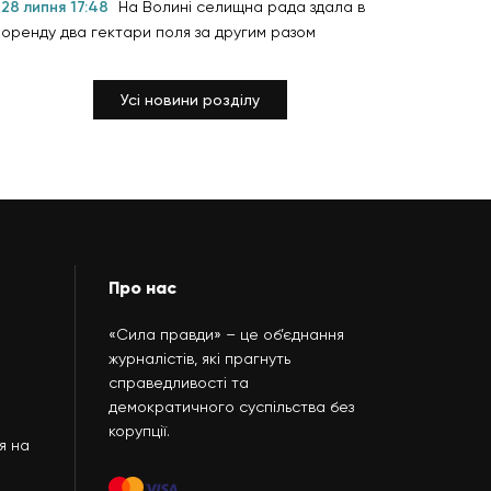
28 липня 17:48
На Волині селищна рада здала в
оренду два гектари поля за другим разом
Усі новини розділу
Про нас
«Сила правди» – це об’єднання
журналістів, які прагнуть
справедливості та
демократичного суспільства без
корупції.
я на