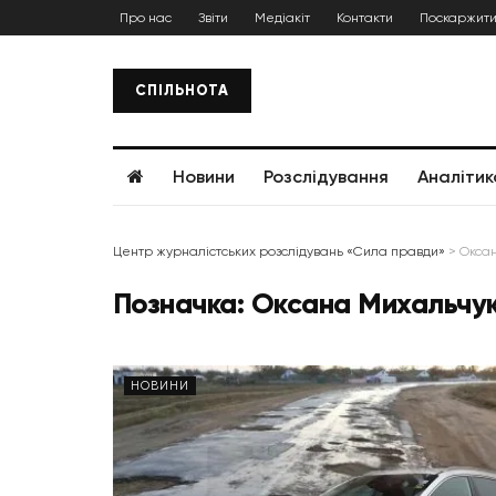
Про нас
Звіти
Медіакіт
Контакти
Поскаржити
СПІЛЬНОТА
Новини
Розслідування
Аналітик
Центр журналістських розслідувань «Сила правди»
>
Окса
Позначка:
Оксана Михальчу
НОВИНИ