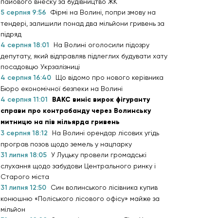
пайового внеску за будівництво ЖК
5 серпня 9:56
Фірмі на Волині, попри змову на
тендері, залишили понад два мільйони гривень за
підряд
4 серпня 18:01
На Волині оголосили підозру
депутату, який відправляв підлеглих будувати хату
посадовцю Укрзалізниці
4 серпня 16:40
Що відомо про нового керівника
Бюро економічної безпеки на Волині
4 серпня 11:01
ВАКС виніс вирок фігуранту
справи про контрабанду через Волинську
митницю на пів мільярда гривень
3 серпня 18:12
На Волині орендар лісових угідь
програв позов щодо земель у нацпарку
31 липня 18:05
У Луцьку провели громадські
слухання щодо забудови Центрального ринку і
Старого міста
31 липня 12:50
Син волинського лісівника купив
конюшню «Поліського лісового офісу» майже за
мільйон