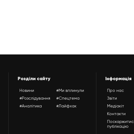
Розділи сайту
Інформація
Новини
#Ми вплинули
Про нас
#Розслідування
#Спецтема
Звіти
#Аналітика
#Лайфхак
Медіакіт
Контакти
Поскаржитис
публікацію