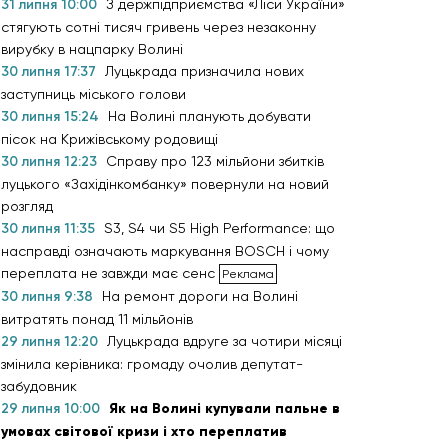
31 липня 10:00
З держпідприємства «Ліси України»
стягують сотні тисяч гривень через незаконну
вирубку в нацпарку Волині
30 липня 17:37
Луцькрада призначила нових
заступниць міського голови
30 липня 15:24
На Волині планують добувати
пісок на Крижівському родовищі
30 липня 12:23
Справу про 123 мільйони збитків
луцького «Західінкомбанку» повернули на новий
розгляд
30 липня 11:35
S3, S4 чи S5 High Performance: що
насправді означають маркування BOSCH і чому
переплата не завжди має сенс
30 липня 9:38
На ремонт дороги на Волині
витратять понад 11 мільйонів
29 липня 12:20
Луцькрада вдруге за чотири місяці
змінила керівника: громаду очолив депутат-
забудовник
29 липня 10:00
Як на Волині купували пальне в
умовах світової кризи і хто переплатив