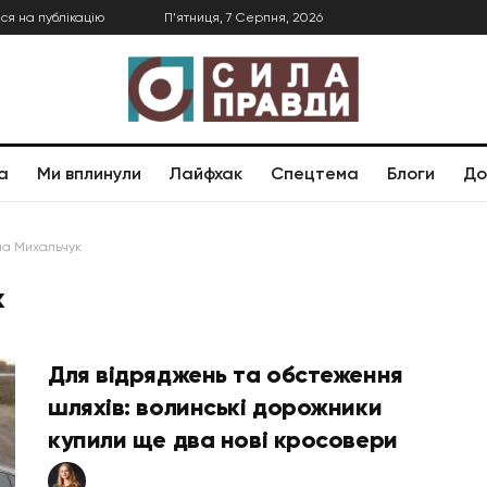
ся на публікацію
П’ятниця, 7 Серпня, 2026
а
Ми вплинули
Лайфхак
Спецтема
Блоги
До
на Михальчук
к
Для відряджень та обстеження
шляхів: волинські дорожники
купили ще два нові кросовери