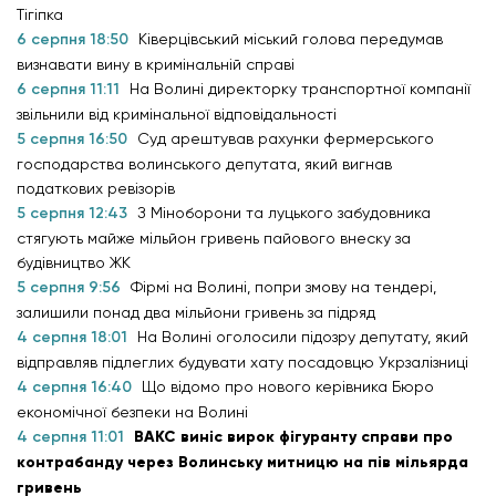
Тігіпка
6 серпня 18:50
Ківерцівський міський голова передумав
визнавати вину в кримінальній справі
6 серпня 11:11
На Волині директорку транспортної компанії
звільнили від кримінальної відповідальності
5 серпня 16:50
Суд арештував рахунки фермерського
господарства волинського депутата, який вигнав
податкових ревізорів
5 серпня 12:43
З Міноборони та луцького забудовника
стягують майже мільйон гривень пайового внеску за
будівництво ЖК
5 серпня 9:56
Фірмі на Волині, попри змову на тендері,
залишили понад два мільйони гривень за підряд
4 серпня 18:01
На Волині оголосили підозру депутату, який
відправляв підлеглих будувати хату посадовцю Укрзалізниці
4 серпня 16:40
Що відомо про нового керівника Бюро
економічної безпеки на Волині
4 серпня 11:01
ВАКС виніс вирок фігуранту справи про
контрабанду через Волинську митницю на пів мільярда
гривень