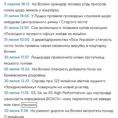
3 серпня 18:12
На Волині орендар лісових угідь програв
позов щодо земель у нацпарку
31 липня 18:05
У Луцьку провели громадські слухання щодо
забудови Центрального ринку і Старого міста
31 липня 12:50
Син волинського лісівника купив конюшню
«Поліського лісового офісу» майже за мільйон
31 липня 10:00
З держпідприємства «Ліси України» стягують
сотні тисяч гривень через незаконну вирубку в нацпарку
Волині
30 липня 17:37
Луцькрада призначила нових заступниць
міського голови
30 липня 15:24
На Волині планують добувати пісок на
Крижівському родовищі
30 липня 12:23
Справу про 123 мільйони збитків луцького
«Західінкомбанку» повернули на новий розгляд
30 липня 11:35
S3, S4 чи S5 High Performance: що насправді
означають маркування BOSCH і чому переплата не завжди
має сенс
30 липня 9:38
На ремонт дороги на Волині витратять понад
11 мільйонів