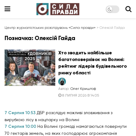
Центр журналістських розслідувань «Сила правди»
>
Олексій Гайда
Позначка:
Олексій Гайда
Хто зводить найбільше
#АНАЛІТИКА
багатоповерхівок на Волині:
рейтинг лідерів будівельного
ринку області
Автор:
Олег Криштоф
8 ЛИПНЯ 2026 В 14:05
7 Серпня 10:53
ДБР розслідує можливі зловживання з
вирубкою лісу в нацпарку на Волині
7 Серпня 10:00
На Волині громаді намагаються повернути
70 гектарів земель, на яких господарює агрокомпанія