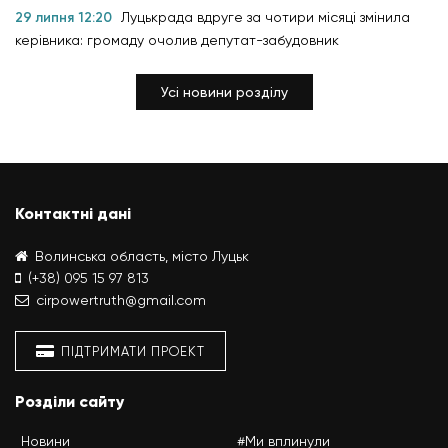
29 липня 12:20
Луцькрада вдруге за чотири місяці змінила
керівника: громаду очолив депутат-забудовник
Усі новини розділу
Контактні дані
Волинська область, місто Луцьк
(+38) 095 15 97 813
cirpowertruth@gmail.com
ПІДТРИМАТИ ПРОЕКТ
Розділи сайту
Новини
#Ми вплинули