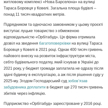
житловому комплексі «Нова Барселона» на вулиці
Тараса Боровця у Ковелі. Загальна площа будівлі –
понад 11 тисяч квадратних метрів.
Підрядником та одночасно замовником у цьому проєкті
виступає луцьке товариство з обмеженою
відповідальністю «Орбітабуд». Ця фірма отримала
дозвіл на зведення
багатоповерхівки
на вулиці Тараса
Боровця у Ковелі в 2021 році. Однак 400 тисяч гривень
пайового внеску на розвиток інфраструктури міста,
себто будівельного податку, який існував в Україні до
2021 року, у бюджет громади заплатила не одразу після
здачі будинку в експлуатацію, а аж після рішення суду у
2025-му. Згодом Господарський суд
зобов’язав
забудовника доплатити
в бюджет ще 270 тисяч гривень
збитків через інфляцію.
Підприємство «Орбітабуд» зареєстроване у 2016 році.