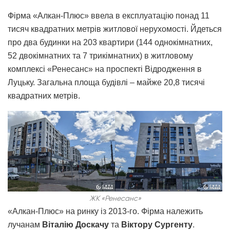
Фірма «Алкан-Плюс» ввела в експлуатацію понад 11
тисяч квадратних метрів житлової нерухомості. Йдеться
про два будинки на 203 квартири (144 однокімнатних,
52 двокімнатних та 7 трикімнатних) в житловому
комплексі «Ренесанс» на проспекті Відродження в
Луцьку. Загальна площа будівлі – майже 20,8 тисячі
квадратних метрів.
ЖК «Ренесанс»
«Алкан-Плюс» на ринку із 2013-го. Фірма належить
лучанам
Віталію Доскачу
та
Віктору Сургенту
.