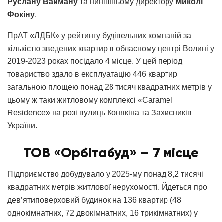
Руслану Вайману
та нинішньому директору
Миколі
Фокіну
.
ПрАТ «ЛДБК» у рейтингу будівельних компаній за
кількістю зведених квартир в обласному центрі Волині у
2019-2023 роках посідало 4 місце. У цей період
товариство здало в експлуатацію 446 квартир
загальною площею понад 28 тисяч квадратних метрів у
цьому ж таки житловому комплексі «Caramel
Residence» на розі вулиць Конякіна та Захисників
України.
ТОВ «Орбітабуд» – 7 місце
Підприємство добудувало у 2025-му понад 8,2 тисячі
квадратних метрів житлової нерухомості. Йдеться про
дев’ятиповерховий будинок на 136 квартир (48
однокімнатних, 72 двокімнатних, 16 трикімнатних) у