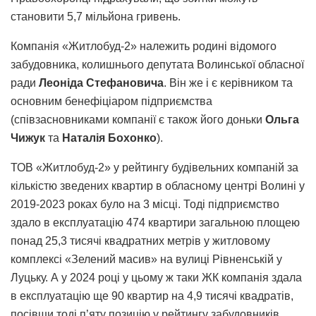
становити 5,7 мільйона гривень.
Компанія «Житлобуд-2» належить родині відомого
забудовника, колишнього депутата Волинської обласної
ради
Леоніда Стефановича
. Він же і є керівником та
основним бенефіціаром підприємства
(співзасновниками компанії є також його доньки
Ольга
Чижук
та
Наталія Бохонко
).
ТОВ «Житлобуд-2» у рейтингу будівельних компаній за
кількістю зведених квартир в обласному центрі Волині у
2019-2023 роках було на 3 місці. Тоді підприємство
здало в експлуатацію 474 квартири загальною площею
понад 25,3 тисячі квадратних метрів у житловому
комплексі «Зелений масив» на вулиці Рівненській у
Луцьку. А у 2024 році у цьому ж таки ЖК компанія здала
в експлуатацію ще 90 квартир на 4,9 тисячі квадратів,
посівши тоді п’яту позицію у рейтингу забудовників