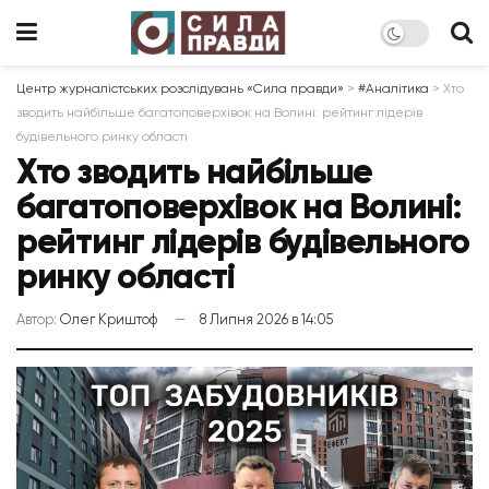
Центр журналістських розслідувань «Сила правди»
>
#Аналітика
>
Хто
зводить найбільше багатоповерхівок на Волині: рейтинг лідерів
будівельного ринку області
Хто зводить найбільше
багатоповерхівок на Волині:
рейтинг лідерів будівельного
ринку області
Автор:
Олег Криштоф
8 Липня 2026 в 14:05