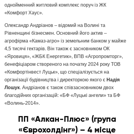
однойменний житловий комплекс поруч із ЖК
«Комфорт Хаус».
Олександр Андріанов – відомий на Волині та
Рівненщині бізнесмен. Основний його актив –
агрофірма «Камаз-агро» із земельним банком у майже
4,5 тисячі гектарів. Він також є засновником ОК
«Яровиця», «ЖБК Енергетик», ВПВ «Агропромторг»,
бенефіціаром створеного на початку 2024 року ТОВ
«Комфортінвест Луцьк», що спеціалізується на
організації будівництва і директоркою якого є
Надія
Лошук
. Андріанов є також співзасновником двох
благодійних організацій: «БФ «Луцькі ангели» та БФ
«Волинь-2014».
ПП «Алкан-Плюс» (група
«Єврохолдінг») – 4 місце