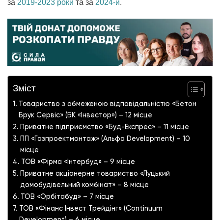
за
2019-2023 роки
та за
2024-й
.
Зміст
Товариство з обмеженою відповідальністю «Бетон
Брук Сервіс» (БК «Інвестор») – 12 місце
Приватне підприємство «Буд-Експрес» – 11 місце
ПП «Газпроектмонтаж» (Альфа Development) – 10
місце
ТОВ «Фірма «Інтербуд» – 9 місце
Приватне акціонерне товариство «Луцький
домобудівельний комбінат» – 8 місце
ТОВ «Орбітабуд» – 7 місце
ТОВ «Фінанс Інвест Трейдінг» (Continuum
Development) – 6 місце