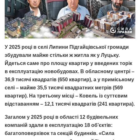
У 2025 році в селі Липини Підгайцівської громади
збудували майже стільки ж житла як у Луцьку.
Йдеться саме про площу квартир у введених торік
в експлуатацію новобудовах. В обласному центрі –
36,9 тисячі квадратів (650 квартир), а у приміському
селі – майже 35,5 тисячі квадратних метрів (569
квартир). На третьому місці – Ковель із суттєвим
відставанням – 12,1 тисячі квадратів (241 квартира).
Загалом у 2025 році в області 12 будівельних
компаній здали в експлуатацію 18 об’єктів:
багатоповерхівок та секцій будинків. «Сила