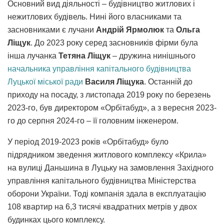
Основний вид діяльності – будівництво житлових і
нежитлових будівель. Нині його власниками та
засновниками є лучани
Андрій Ярмолюк
та
Ольга
Ліщук
. До 2023 року серед засновників фірми була
інша лучанка
Тетяна Ліщук
– дружина нинішнього
начальника управління капітального будівництва
Луцької міської ради
Василя Ліщука
. Останній до
приходу на посаду, з листопада 2019 року по березень
2023-го, був директором «Орбітабуд», а з вересня 2023-
го до серпня 2024-го – її головним інженером.
У період 2019-2023 років «Орбітабуд» було
підрядником зведення житлового комплексу «Крила»
на вулиці Даньшина в Луцьку на замовлення Західного
управління капітального будівництва Міністерства
оборони України. Тоді компанія здала в експлуатацію
108 квартир на 6,3 тисячі квадратних метрів у двох
будинках цього комплексу.