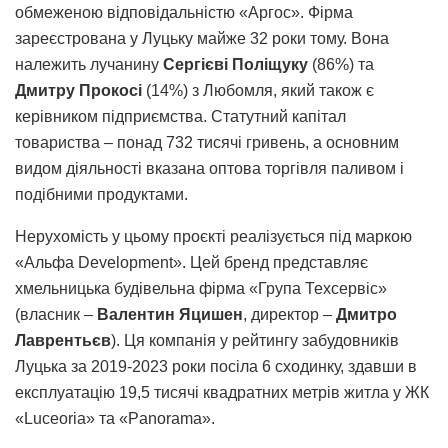
обмеженою відповідальністю «Аргос». Фірма
зареєстрована у Луцьку майже 32 роки тому. Вона
належить лучанину
Сергієві Поліщуку
(86%) та
Дмитру Прокосі
(14%) з Любомля, який також є
керівником підприємства. Статутний капітал
товариства – понад 732 тисячі гривень, а основним
видом діяльності вказана оптова торгівля паливом і
подібними продуктами.
Нерухомість у цьому проєкті реалізується під маркою
«Альфа Development». Цей бренд представляє
хмельницька будівельна фірма «Група Техсервіс»
(власник –
Валентин Яцишен
, директор –
Дмитро
Лаврентьєв
). Ця компанія у рейтингу забудовників
Луцька за 2019-2023 роки посіла 6 сходинку, здавши в
експлуатацію 19,5 тисячі квадратних метрів житла у ЖК
«Luceoria» та «Panorama».