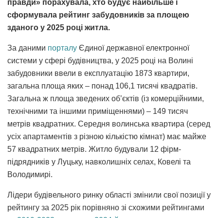
правди» порахувала, хто будує найбільше і
сформувала рейтинг забудовників за площею
зданого у 2025 році житла.
За даними
порталу
Єдиної державної електронної
системи у сфері будівництва, у 2025 році на Волині
забудовники ввели в експлуатацію 1873 квартири,
загальна площа яких – понад 106,1 тисячі квадратів.
Загальна ж площа зведених об’єктів (із комерційними,
технічними та іншими приміщеннями) – 149 тисяч
метрів квадратних. Середня волинська квартира (серед
усіх апартаментів з різною кількістю кімнат) має майже
57 квадратних метрів. Житло будували 12 фірм-
підрядників у Луцьку, навколишніх селах, Ковелі та
Володимирі.
Лідери будівельного ринку області змінили свої позиції у
рейтингу за 2025 рік порівняно зі схожими рейтингами