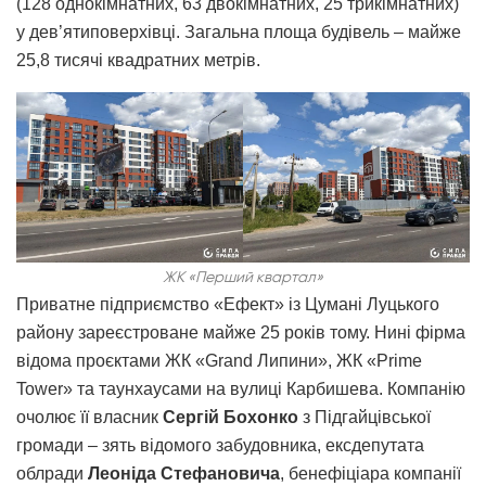
(128 однокімнатних, 63 двокімнатних, 25 трикімнатних)
у дев’ятиповерхівці. Загальна площа будівель – майже
25,8 тисячі квадратних метрів.
ЖК «Перший квартал»
Приватне підприємство «Ефект» із Цумані Луцького
району зареєстроване майже 25 років тому. Нині фірма
відома проєктами ЖК «Grand Липини», ЖК «Prime
Tower» та таунхаусами на вулиці Карбишева. Компанію
очолює її власник
Сергій Бохонко
з Підгайцівської
громади – зять відомого забудовника, ексдепутата
облради
Леоніда Стефановича
, бенефіціара компанії