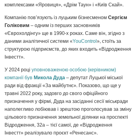
комплексами «Яровиця», «Дрім Таун» і «Київ Скай».
Компанію пов’язують із луцьким бізнесменом
Сергієм
Голіковим
– одним із перших засновників
«Єврохолдінгу» ще в 1990-х роках. Саме він, згідно з
даними аналітичної системи «
YouControl
», стоїть за
структурою підприємств, до яких входить «Відродження
Інвестт».
У 2024 році
уповноваженою особою (керівником)
компанії був
Микола Дуда
– депутат Луцької міської
ради від фракції «За майбутнє». Показово, що ще у
травні 2022 року, задовго до свого офіційного
призначення у фірмі, Дуда на засіданні сесії міськради
наполегливо лобіював і зрештою проголосував за зміну
цільового призначення земельної ділянки на проспекті
Відродження, 32а – тієї самої, де «Відродження
Інвестт» реалізувало проєкт «Ренесанс».