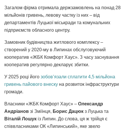
Загалом фірма отримала держзамовлень на понад 28
мільйонів гривень, левову частку із них – від
департаментів Луцької міськради та комунальних
підприємств обласного центру.
Замовник будівництва житлового комплексу –
створений у 2020-му в Липинах обслуговуючий
кооператив «ЖБК Комфорт Хаус». З часу заснування
кооператив регулярно декларує збитки.
У 2025 році його
зобов’язали сплатити 4,5 мільйона
гривень пайового внеску
на розвиток інфраструктури
громади.
Власники «ЖБК Комфорт Хаус» –
Олександр
Андріанов
зі Зміїнця,
Борис Дацюк
з Луцька та
Віталій Лошук
із Липин. До слова, ця ж трійця є
співвласниками ОК «Липинський», яке звело