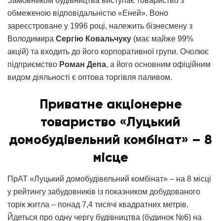
Замовником будівництва виступає товариство з
обмеженою відповідальністю «Еней». Воно
зареєстроване у 1996 році, належить бізнесмену з
Володимира
Сергію
Ковальчуку
(має майже 99%
акцій) та входить до його корпоративної групи. Очолює
підприємство
Роман Депа
, а його основним офіційним
видом діяльності є оптова торгівля паливом.
Приватне акціонерне
товариство «Луцький
домобудівельний комбінат» – 8
місце
ПрАТ «Луцький домобудівельний комбінат» – на 8 місці
у рейтингу забудовників із показником добудованого
торік житла – понад 7,4 тисячі квадратних метрів.
Йдеться про одну чергу будівництва (будинок №6) на