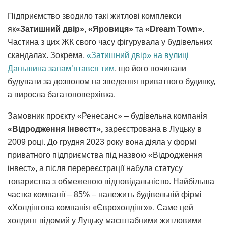
Підприємство зводило такі житлові комплекси
як
«Затишний двір»
,
«Яровиця»
та
«Dream Town»
.
Частина з цих ЖК свого часу фігурувала у будівельних
скандалах. Зокрема,
«Затишний двір» на вулиці
Даньшина запам’ятався тим
, що його починали
будувати за дозволом на зведення приватного будинку,
а виросла багатоповерхівка.
Замовник проєкту «Ренесанс» – будівельна компанія
«Відродження Інвестт»,
зареєстрована в Луцьку в
2009 році. До грудня 2023 року вона діяла у формі
приватного підприємства під назвою «Відродження
інвест», а після перереєстрації набула статусу
товариства з обмеженою відповідальністю. Найбільша
частка компанії – 85% – належить будівельній фірмі
«Холдінгова компанія «Єврохолдінг»». Саме цей
холдинг відомий у Луцьку масштабними житловими