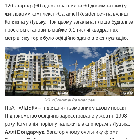
120 квартир (60 однокімнатних та 60 двокімнатних) у
житловому комплексі «Caramel Residence» на вулиці
Конякіна у Луцьку. При цьому загальна площа будівлі за
проєктом становить майже 9,1 тисячі квадратних
метрів, яку торік було офіційно здано в експлуатацію.
ЖК «Caramel Residence»
ПрАТ «ЛДБК» – підрядник і замовник у цьому проєкті.
Підприємство офіційно зареєстроване у жовтні 1998
року. Компанія порівну належить акціонерам з Луцька:
Аллі Бондарчук
, багаторічному очільнику фірми