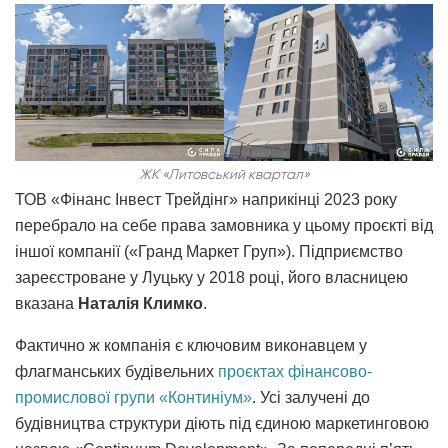
ЖК «Литовський квартал»
ТОВ «Фінанс Інвест Трейдінг» наприкінці 2023 року
перебрало на себе права замовника у цьому проєкті від
іншої компанії («Гранд Маркет Груп»). Підприємство
зареєстроване у Луцьку у 2018 році, його власницею
вказана
Наталія Климко
.
Фактично ж компанія є ключовим виконавцем у
флагманських будівельних
проєктах фінансово-
промислової групи «Континіум»
. Усі залучені до
будівництва структури діють під єдиною маркетинговою