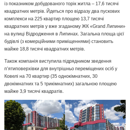
із показником добудованого торік житла – 17,6 тисячі
квадратних метрів. Йдеться про відразу два пускових
комплекси на 225 квартир площею 13,7 тисячі
квадратних метрів у вже згаданому ЖК «Grand Липини»
на вулиці Відродження в Липинах. Загальна площа цієї
будівлі (з комерційними приміщеннями) становить
майже 18,8 тисячі квадратних метрів.
Також компанія виступила підрядником зведення
п’ятиповерхівки для внутрішньо переміщених осіб у
Ковелі на 70 квартир (35 однокімнатних, 30
двокімнатних та 5 трикімнатних) загальною площею
майже 3,9 тисячі квадратів.