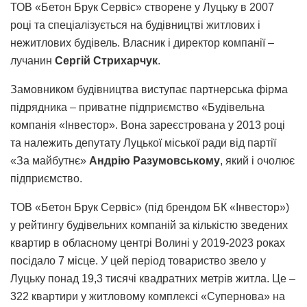
ТОВ «Бетон Брук Сервіс» створене у Луцьку в 2007
році та спеціалізується на будівництві житлових і
нежитлових будівель. Власник і директор компанії –
лучанин
Сергій Стрихарчук
.
Замовником будівництва виступає партнерська фірма
підрядника – приватне підприємство «Будівельна
компанія «Інвестор». Вона зареєстрована у 2013 році
та належить депутату Луцької міської ради від партії
«За майбутнє»
Андрію Разумовському
, який і очолює
підприємство.
ТОВ «Бетон Брук Сервіс» (під брендом БК «Інвестор»)
у рейтингу будівельних компаній за кількістю зведених
квартир в обласному центрі Волині у 2019-2023 роках
посідало 7 місце. У цей період товариство звело у
Луцьку понад 19,3 тисячі квадратних метрів житла. Це –
322 квартири у житловому комплексі «Супернова» на