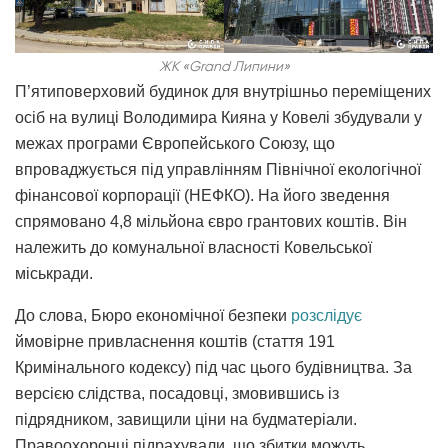
ЖК «Grand Липини»
П’ятиповерховий будинок для внутрішньо переміщених
осіб на вулиці Володимира Кияна у Ковелі збудували у
межах програми Європейського Союзу, що
впроваджується під управлінням Північної екологічної
фінансової корпорації (НЕФКО). На його зведення
спрямовано 4,8 мільйона євро грантових коштів. Він
належить до комунальної власності Ковельської
міськради.
До слова, Бюро економічної безпеки
розслідує
ймовірне привласнення коштів (стаття 191
Кримінального кодексу) під час цього будівництва. За
версією слідства, посадовці, змовившись із
підрядником, завищили ціни на будматеріали.
Правоохоронці підрахували, що збитки можуть