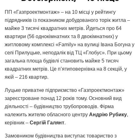
ПП «Газпроектмонтаж» – на 10 місці у рейтингу
підрядників із показником добудованого торік житла –
майже 3 тисячі квадратних метрів. Йдеться про 64
квартири (56 однокімнатних та 8 двокімнатних) у
житловому комплексі «Family» на вулиці Івана Богуна у
селі Прилуцьке, неподалік від ТЦ «Глобус». При цьому
загальна площа будівлі становить майже 5 тисяч
квадратних метрів. Це п’ятиповерхівка на 8 секцій, у
якій – 216 квартир.
Луцьке приватне підприємство «Газпроектмонтаж»
зареєстроване понад 12 років тому. Основний вид
діяльності – будівництво трубопроводів. Фірма
належить жителю обласного центру
Андрію Рубику
,
керівник –
Сергій Галянт
.
Замовником будівництва виступає товариство з