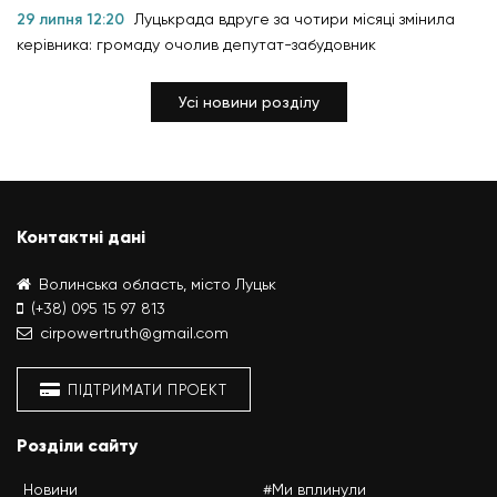
29 липня 12:20
Луцькрада вдруге за чотири місяці змінила
керівника: громаду очолив депутат-забудовник
Усі новини розділу
Контактні дані
Волинська область, місто Луцьк
(+38) 095 15 97 813
cirpowertruth@gmail.com
ПІДТРИМАТИ ПРОЕКТ
Розділи сайту
Новини
#Ми вплинули