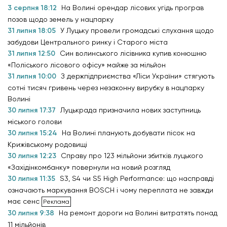
3 серпня 18:12
На Волині орендар лісових угідь програв
позов щодо земель у нацпарку
31 липня 18:05
У Луцьку провели громадські слухання щодо
забудови Центрального ринку і Старого міста
31 липня 12:50
Син волинського лісівника купив конюшню
«Поліського лісового офісу» майже за мільйон
31 липня 10:00
З держпідприємства «Ліси України» стягують
сотні тисяч гривень через незаконну вирубку в нацпарку
Волині
30 липня 17:37
Луцькрада призначила нових заступниць
міського голови
30 липня 15:24
На Волині планують добувати пісок на
Крижівському родовищі
30 липня 12:23
Справу про 123 мільйони збитків луцького
«Західінкомбанку» повернули на новий розгляд
30 липня 11:35
S3, S4 чи S5 High Performance: що насправді
означають маркування BOSCH і чому переплата не завжди
має сенс
30 липня 9:38
На ремонт дороги на Волині витратять понад
11 мільйонів