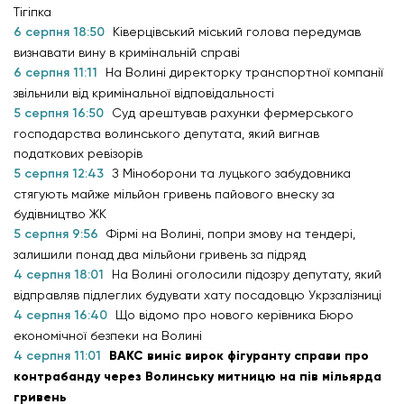
Тігіпка
6 серпня 18:50
Ківерцівський міський голова передумав
визнавати вину в кримінальній справі
6 серпня 11:11
На Волині директорку транспортної компанії
звільнили від кримінальної відповідальності
5 серпня 16:50
Суд арештував рахунки фермерського
господарства волинського депутата, який вигнав
податкових ревізорів
5 серпня 12:43
З Міноборони та луцького забудовника
стягують майже мільйон гривень пайового внеску за
будівництво ЖК
5 серпня 9:56
Фірмі на Волині, попри змову на тендері,
залишили понад два мільйони гривень за підряд
4 серпня 18:01
На Волині оголосили підозру депутату, який
відправляв підлеглих будувати хату посадовцю Укрзалізниці
4 серпня 16:40
Що відомо про нового керівника Бюро
економічної безпеки на Волині
4 серпня 11:01
ВАКС виніс вирок фігуранту справи про
контрабанду через Волинську митницю на пів мільярда
гривень