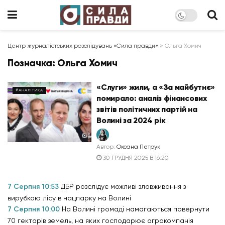
Центр журналістських розслідувань «Сила правди»
>
Ольга Хомич
Позначка:
Ольга Хомич
«Слуги» жили, а «За майбутнє»
#АНАЛІТИКА
помирало: аналіз фінансових
звітів політичних партій на
Волині за 2024 рік
Автор:
Оксана Петрук
30 ГРУДНЯ 2025 В 16:20
7 Серпня 10:53
ДБР розслідує можливі зловживання з
вирубкою лісу в нацпарку на Волині
7 Серпня 10:00
На Волині громаді намагаються повернути
70 гектарів земель, на яких господарює агрокомпанія