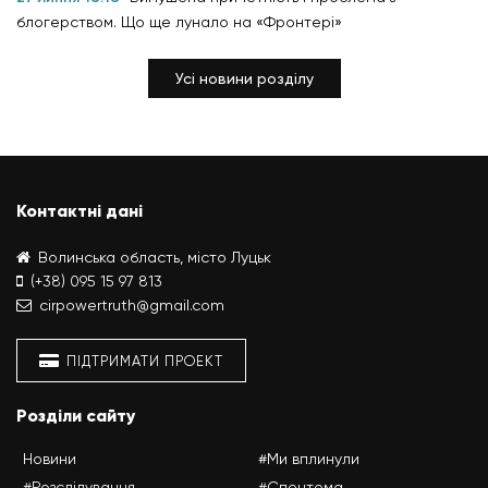
блогерством. Що ще лунало на «Фронтері»
Усі новини розділу
Контактні дані
Волинська область, місто Луцьк
(+38) 095 15 97 813
cirpowertruth@gmail.com
ПІДТРИМАТИ ПРОЕКТ
Розділи сайту
Новини
#Ми вплинули
#Розслідування
#Спецтема