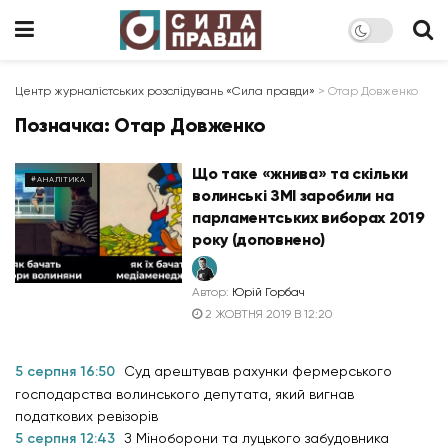
Центр журналістських розслідувань «Сила правди»
>
Отар Довженко
Позначка:
Отар Довженко
Що таке «жнива» та скільки
#АНАЛІТИКА
волинські ЗМІ заробили на
парламентських виборах 2019
року (доповнено)
Автор:
Юрій Горбач
2 ЖОВТНЯ 2019 В 12:20
5 серпня 16:50
Суд арештував рахунки фермерського
господарства волинського депутата, який вигнав
податкових ревізорів
5 серпня 12:43
З Міноборони та луцького забудовника