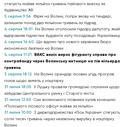
стягують майже мільйон гривень пайового внеску за
будівництво ЖК
5 серпня 9:56
Фірмі на Волині, попри змову на тендері,
залишили понад два мільйони гривень за підряд
4 серпня 18:01
На Волині оголосили підозру депутату, який
відправляв підлеглих будувати хату посадовцю Укрзалізниці
4 серпня 16:40
Що відомо про нового керівника Бюро
економічної безпеки на Волині
4 серпня 11:01
ВАКС виніс вирок фігуранту справи про
контрабанду через Волинську митницю на пів мільярда
гривень
3 серпня 18:12
На Волині орендар лісових угідь програв
позов щодо земель у нацпарку
31 липня 18:05
У Луцьку провели громадські слухання щодо
забудови Центрального ринку і Старого міста
31 липня 12:50
Син волинського лісівника купив конюшню
«Поліського лісового офісу» майже за мільйон
31 липня 10:00
З держпідприємства «Ліси України» стягують
сотні тисяч гривень через незаконну вирубку в нацпарку
Волині