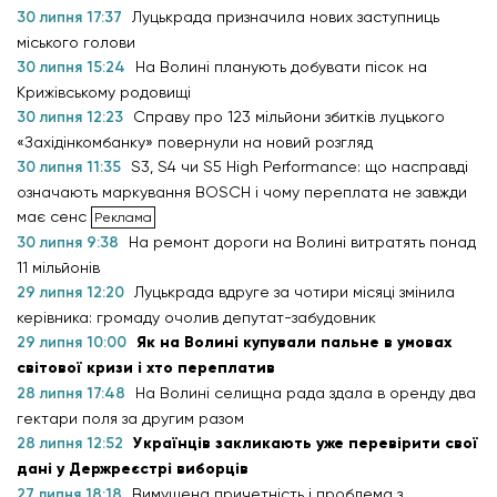
30 липня 17:37
Луцькрада призначила нових заступниць
міського голови
30 липня 15:24
На Волині планують добувати пісок на
Крижівському родовищі
30 липня 12:23
Справу про 123 мільйони збитків луцького
«Західінкомбанку» повернули на новий розгляд
30 липня 11:35
S3, S4 чи S5 High Performance: що насправді
означають маркування BOSCH і чому переплата не завжди
має сенс
30 липня 9:38
На ремонт дороги на Волині витратять понад
11 мільйонів
29 липня 12:20
Луцькрада вдруге за чотири місяці змінила
керівника: громаду очолив депутат-забудовник
29 липня 10:00
Як на Волині купували пальне в умовах
світової кризи і хто переплатив
28 липня 17:48
На Волині селищна рада здала в оренду два
гектари поля за другим разом
28 липня 12:52
Українців закликають уже перевірити свої
дані у Держреєстрі виборців
27 липня 18:18
Вимушена причетність і проблема з