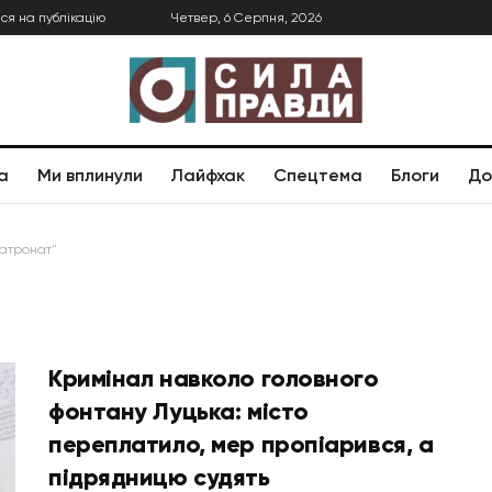
ся на публікацію
Четвер, 6 Серпня, 2026
а
Ми вплинули
Лайфхак
Спецтема
Блоги
До
атронат"
Кримінал навколо головного
фонтану Луцька: місто
переплатило, мер пропіарився, а
підрядницю судять