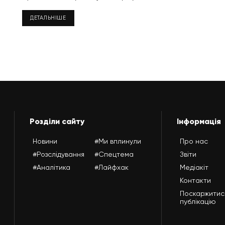
ДЕТАЛЬНІШЕ
Розділи сайту
Інформація
Новини
#Ми вплинули
Про нас
#Розслідування
#Спецтема
Звіти
#Аналітика
#Лайфхак
Медіакіт
Контакти
Поскаржитис
публікацію