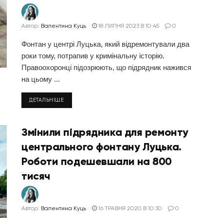
Автор:
Валентина Куць
18 ЛИПНЯ 2023 В 10:45
0
Фонтан у центрі Луцька, який відремонтували два
роки тому, потрапив у кримінальну історію.
Правоохоронці підозрюють, що підрядник нажився
на цьому ...
ДЕТАЛЬНІШЕ
Змінили підрядника для ремонту
центрального фонтану Луцька.
Роботи подешевшали на 800
тисяч
Автор:
Валентина Куць
16 ТРАВНЯ 2020 В 10:30
0