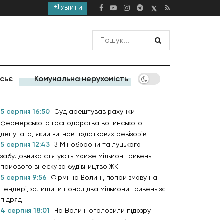
УВІЙТИ
сьє
Комунальна нерухомість
5 серпня 16:50
Суд арештував рахунки
фермерського господарства волинського
депутата, який вигнав податкових ревізорів
5 серпня 12:43
З Міноборони та луцького
забудовника стягують майже мільйон гривень
пайового внеску за будівництво ЖК
5 серпня 9:56
Фірмі на Волині, попри змову на
тендері, залишили понад два мільйони гривень за
підряд
4 серпня 18:01
На Волині оголосили підозру