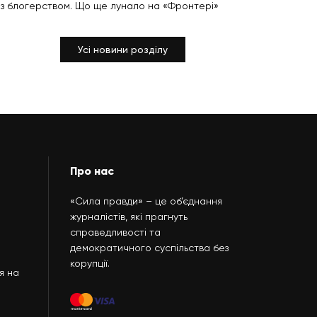
з блогерством. Що ще лунало на «Фронтері»
Усі новини розділу
Про нас
«Сила правди» – це об’єднання
журналістів, які прагнуть
справедливості та
демократичного суспільства без
корупції.
я на