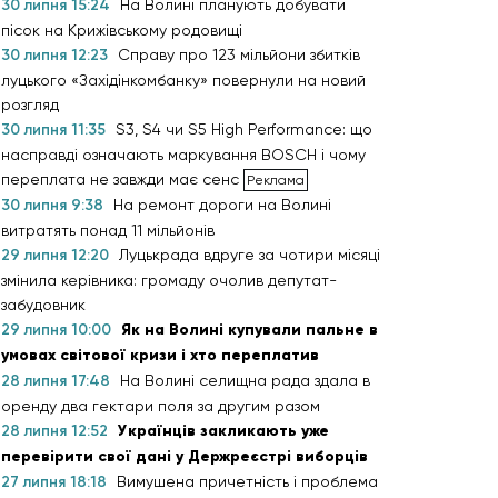
30 липня 15:24
На Волині планують добувати
пісок на Крижівському родовищі
30 липня 12:23
Справу про 123 мільйони збитків
луцького «Західінкомбанку» повернули на новий
розгляд
30 липня 11:35
S3, S4 чи S5 High Performance: що
насправді означають маркування BOSCH і чому
переплата не завжди має сенс
30 липня 9:38
На ремонт дороги на Волині
витратять понад 11 мільйонів
29 липня 12:20
Луцькрада вдруге за чотири місяці
змінила керівника: громаду очолив депутат-
забудовник
29 липня 10:00
Як на Волині купували пальне в
умовах світової кризи і хто переплатив
28 липня 17:48
На Волині селищна рада здала в
оренду два гектари поля за другим разом
28 липня 12:52
Українців закликають уже
перевірити свої дані у Держреєстрі виборців
27 липня 18:18
Вимушена причетність і проблема