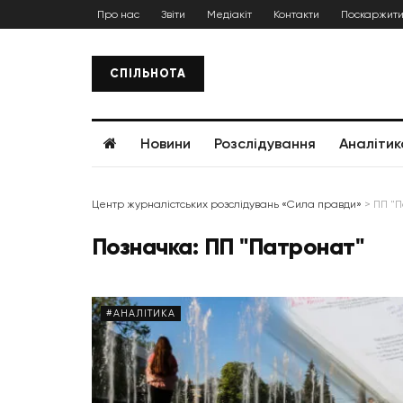
Про нас
Звіти
Медіакіт
Контакти
Поскаржити
СПІЛЬНОТА
Новини
Розслідування
Аналітик
Центр журналістських розслідувань «Сила правди»
>
ПП "П
Позначка:
ПП "Патронат"
#АНАЛІТИКА