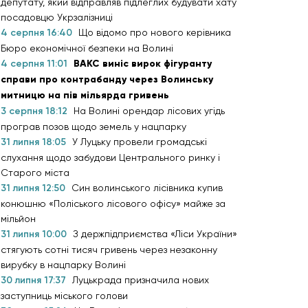
депутату, який відправляв підлеглих будувати хату
посадовцю Укрзалізниці
4 серпня 16:40
Що відомо про нового керівника
Бюро економічної безпеки на Волині
4 серпня 11:01
ВАКС виніс вирок фігуранту
справи про контрабанду через Волинську
митницю на пів мільярда гривень
3 серпня 18:12
На Волині орендар лісових угідь
програв позов щодо земель у нацпарку
31 липня 18:05
У Луцьку провели громадські
слухання щодо забудови Центрального ринку і
Старого міста
31 липня 12:50
Син волинського лісівника купив
конюшню «Поліського лісового офісу» майже за
мільйон
31 липня 10:00
З держпідприємства «Ліси України»
стягують сотні тисяч гривень через незаконну
вирубку в нацпарку Волині
30 липня 17:37
Луцькрада призначила нових
заступниць міського голови