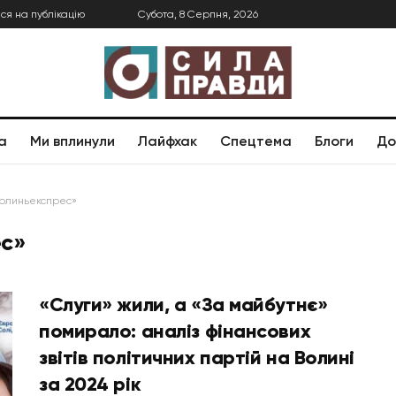
ся на публікацію
Субота, 8 Серпня, 2026
а
Ми вплинули
Лайфхак
Спецтема
Блоги
До
Волиньекспрес»
ес»
«Слуги» жили, а «За майбутнє»
помирало: аналіз фінансових
звітів політичних партій на Волині
за 2024 рік