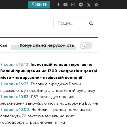
УВІЙТИ
сьє
Комунальна нерухомість
7 серпня 18:10
Інвестиційна авантюра: як на
Волині приміщення на 1300 квадратів в центрі
міста «подарували» львівській компанії
7 серпня 16:33
Голову сільради на Волині
підозрюють у пособництві в незаконній рубці лісу
7 серпня 10:53
ДБР розслідує можливі
зловживання з вирубкою лісу в нацпарку на Волині
7 серпня 10:00
На Волині громаді намагаються
повернути 70 гектарів земель, на яких
господарює агрокомпанія Тігіпка