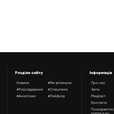
Розділи сайту
Інформація
Новини
#Ми вплинули
Про нас
#Розслідування
#Спецтема
Звіти
#Аналітика
#Лайфхак
Медіакіт
Контакти
Поскаржитис
публікацію