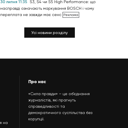
30 липня 11:35
S3, S4 чи S5 High Performance: що
насправді означають маркування BOSCH і чому
переплата не завжди має сенс
Усі новини розділу
Про нас
«Сила правди» – це об’єднання
журналістів, які прагнуть
справедливості та
демократичного суспільства без
корупції.
я на