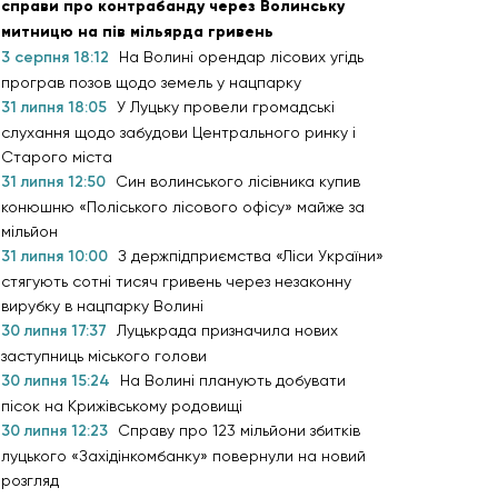
справи про контрабанду через Волинську
митницю на пів мільярда гривень
3 серпня 18:12
На Волині орендар лісових угідь
програв позов щодо земель у нацпарку
31 липня 18:05
У Луцьку провели громадські
слухання щодо забудови Центрального ринку і
Старого міста
31 липня 12:50
Син волинського лісівника купив
конюшню «Поліського лісового офісу» майже за
мільйон
31 липня 10:00
З держпідприємства «Ліси України»
стягують сотні тисяч гривень через незаконну
вирубку в нацпарку Волині
30 липня 17:37
Луцькрада призначила нових
заступниць міського голови
30 липня 15:24
На Волині планують добувати
пісок на Крижівському родовищі
30 липня 12:23
Справу про 123 мільйони збитків
луцького «Західінкомбанку» повернули на новий
розгляд