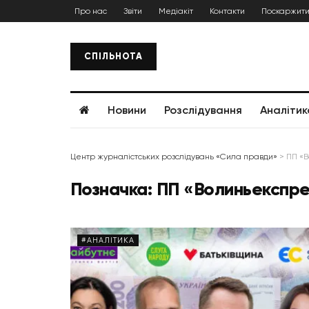
Про нас
Звіти
Медіакіт
Контакти
Поскаржити
СПІЛЬНОТА
Новини
Розслідування
Аналітик
Центр журналістських розслідувань «Сила правди»
>
ПП «
Позначка:
ПП «Волиньекспр
#АНАЛІТИКА