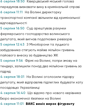
6 серпня 18:50
Ківерцівський міський голова
передумав визнавати вину в кримінальній справі
6 серпня 11:11
На Волині директорку
транспортної компанії звільнили від кримінальної
відповідальності
5 серпня 16:50
Суд арештував рахунки
фермерського господарства волинського
депутата, який вигнав податкових ревізорів
5 серпня 12:43
З Міноборони та луцького
забудовника стягують майже мільйон гривень
пайового внеску за будівництво ЖК
5 серпня 9:56
Фірмі на Волині, попри змову на
тендері, залишили понад два мільйони гривень за
підряд
4 серпня 18:01
На Волині оголосили підозру
депутату, який відправляв підлеглих будувати хату
посадовцю Укрзалізниці
4 серпня 16:40
Що відомо про нового керівника
Бюро економічної безпеки на Волині
4 серпня 11:01
ВАКС виніс вирок фігуранту