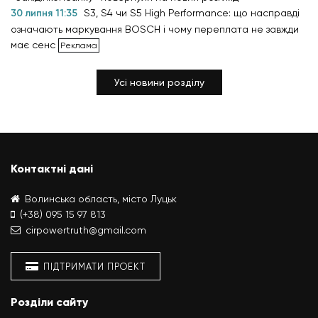
30 липня 11:35
S3, S4 чи S5 High Performance: що насправді
означають маркування BOSCH і чому переплата не завжди
має сенс
Усі новини розділу
Контактні дані
Волинська область, місто Луцьк
(+38) 095 15 97 813
cirpowertruth@gmail.com
ПІДТРИМАТИ ПРОЕКТ
Розділи сайту