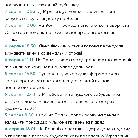
пособництві в незаконній рубці лісу
7 серпня 10:53
ДБР розслідує можливі зловживання з
вирубкою лісу в нацпарку на Волині
7 серпня 10:00
На Волині громаді намагаються повернути
70 гектарів земель, на яких господарює агрокомпанія
Тігіпка
6 серпня 18:50
Ківерцівський міський голова передумав
визнавати вину в кримінальній справі
6 серпня 11:11
На Волині директорку транспортної компанії
звільнили від кримінальної відповідальності
5 серпня 16:50
Суд арештував рахунки фермерського
господарства волинського депутата, який вигнав
податкових ревізорів
5 серпня 12:43
З Міноборони та луцького забудовника
стягують майже мільйон гривень пайового внеску за
будівництво ЖК
5 серпня 9:56
Фірмі на Волині, попри змову на тендері,
залишили понад два мільйони гривень за підряд
4 серпня 18:01
На Волині оголосили підозру депутату, який
відправляв підлеглих будувати хату посадовцю Укрзалізниці