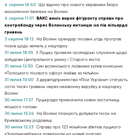
4 серпня 16:40
Що відомо про нового керівника Бюро
економічної безпеки на Волині
4 серпня 11:01
ВАКС виніс вирок фігуранту справи про
контрабанду через Волинську митницю на пів мільярда
гривень
3 серпня 18:12
На Волині орендар лісових угідь програв
позов щодо земель у нацпарку
31 липня 18:05
У Луцьку провели громадські слухання щодо
забудови Центрального ринку і Старого міста
31 липня 12:50
Син волинського лісівника купив конюшню
«Поліського лісового офісу» майже за мільйон
31 липня 10:00
З держпідприємства «Ліси України» стягують
сотні тисяч гривень через незаконну вирубку в нацпарку
Волині
30 липня 17:37
Луцькрада призначила нових заступниць
міського голови
30 липня 15:24
На Волині планують добувати пісок на
Крижівському родовищі
30 липня 12:23
Справу про 123 мільйони збитків луцького
«Західінкомбанку» повернули на новий розгляд