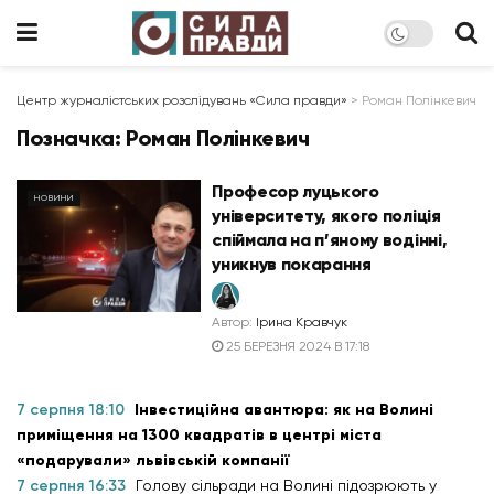
Центр журналістських розслідувань «Сила правди»
>
Роман Полінкевич
Позначка:
Роман Полінкевич
Професор луцького
НОВИНИ
університету, якого поліція
спіймала на п’яному водінні,
уникнув покарання
Автор:
Ірина Кравчук
25 БЕРЕЗНЯ 2024 В 17:18
7 серпня 18:10
Інвестиційна авантюра: як на Волині
приміщення на 1300 квадратів в центрі міста
«подарували» львівській компанії
7 серпня 16:33
Голову сільради на Волині підозрюють у