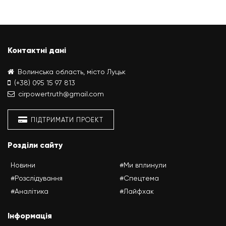
Контактні дані
Волинська область, місто Луцьк
(+38) 095 15 97 813
cirpowertruth@gmail.com
ПІДТРИМАТИ ПРОЕКТ
Розділи сайту
Новини
#Ми вплинули
#Розслідування
#Спецтема
#Аналітика
#Лайфхак
Інформація