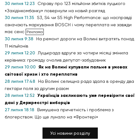
30 липня 12:23
Справу про 123 мільйони збитків луцького
«Західінкомбанку» повернули на новий розгляд
30 липня 11:35
S3, S4 чи S5 High Performance: що насправді
означають маркування BOSCH і чому переплата не завжди
має сенс
30 липня 9:38
На ремонт дороги на Волині витратять понад
11 мільйонів
29 липня 12:20
Луцькрада вдруге за чотири місяці змінила
керівника: громаду очолив депутат-забудовник
29 липня 10:00
Як на Волині купували пальне в умовах
світової кризи і хто переплатив
28 липня 17:48
На Волині селищна рада здала в оренду два
гектари поля за другим разом
28 липня 12:52
Українців закликають уже перевірити свої
дані у Держреєстрі виборців
27 липня 18:18
Вимушена причетність і проблема з
блогерством. Що ще лунало на «Фронтері»
Усі новини розділу