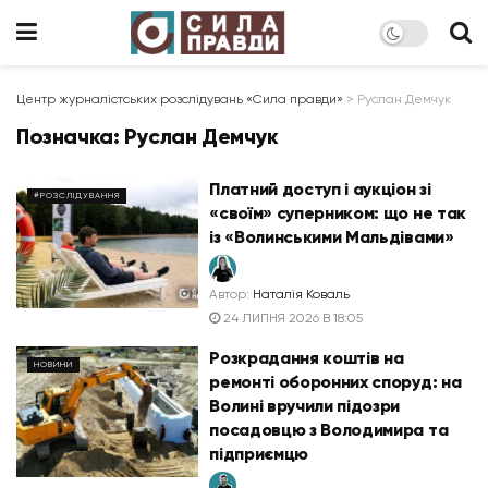
Центр журналістських розслідувань «Сила правди»
>
Руслан Демчук
Позначка:
Руслан Демчук
Платний доступ і аукціон зі
#РОЗСЛІДУВАННЯ
«своїм» суперником: що не так
із «Волинськими Мальдівами»
Автор:
Наталія Коваль
24 ЛИПНЯ 2026 В 18:05
Розкрадання коштів на
НОВИНИ
ремонті оборонних споруд: на
Волині вручили підозри
посадовцю з Володимира та
підприємцю