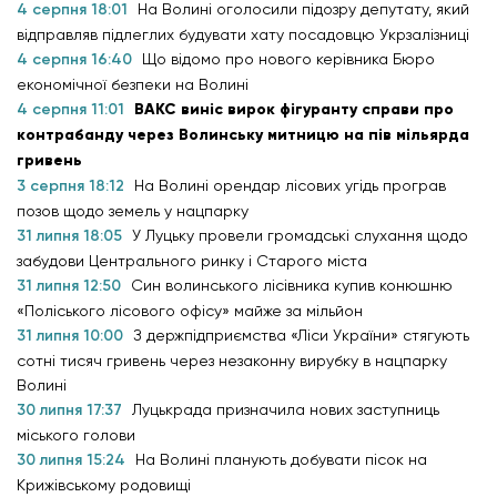
4 серпня 18:01
На Волині оголосили підозру депутату, який
відправляв підлеглих будувати хату посадовцю Укрзалізниці
4 серпня 16:40
Що відомо про нового керівника Бюро
економічної безпеки на Волині
4 серпня 11:01
ВАКС виніс вирок фігуранту справи про
контрабанду через Волинську митницю на пів мільярда
гривень
3 серпня 18:12
На Волині орендар лісових угідь програв
позов щодо земель у нацпарку
31 липня 18:05
У Луцьку провели громадські слухання щодо
забудови Центрального ринку і Старого міста
31 липня 12:50
Син волинського лісівника купив конюшню
«Поліського лісового офісу» майже за мільйон
31 липня 10:00
З держпідприємства «Ліси України» стягують
сотні тисяч гривень через незаконну вирубку в нацпарку
Волині
30 липня 17:37
Луцькрада призначила нових заступниць
міського голови
30 липня 15:24
На Волині планують добувати пісок на
Крижівському родовищі