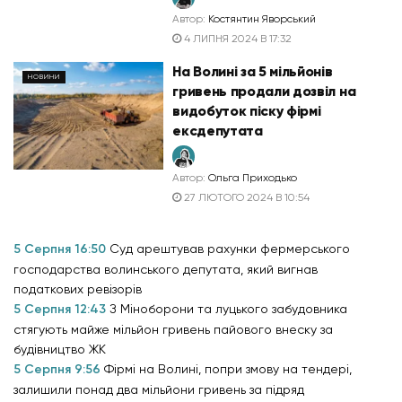
Автор:
Костянтин Яворський
4 ЛИПНЯ 2024 В 17:32
На Волині за 5 мільйонів
НОВИНИ
гривень продали дозвіл на
видобуток піску фірмі
ексдепутата
Автор:
Ольга Приходько
27 ЛЮТОГО 2024 В 10:54
5 Серпня 16:50
Суд арештував рахунки фермерського
господарства волинського депутата, який вигнав
податкових ревізорів
5 Серпня 12:43
З Міноборони та луцького забудовника
стягують майже мільйон гривень пайового внеску за
будівництво ЖК
5 Серпня 9:56
Фірмі на Волині, попри змову на тендері,
залишили понад два мільйони гривень за підряд