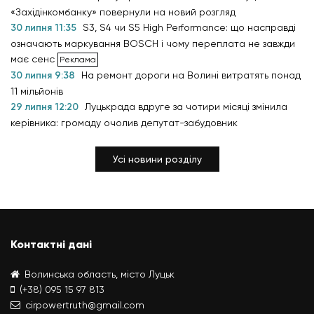
«Західінкомбанку» повернули на новий розгляд
30 липня 11:35
S3, S4 чи S5 High Performance: що насправді
означають маркування BOSCH і чому переплата не завжди
має сенс
30 липня 9:38
На ремонт дороги на Волині витратять понад
11 мільйонів
29 липня 12:20
Луцькрада вдруге за чотири місяці змінила
керівника: громаду очолив депутат-забудовник
Усі новини розділу
Контактні дані
Волинська область, місто Луцьк
(+38) 095 15 97 813
cirpowertruth@gmail.com