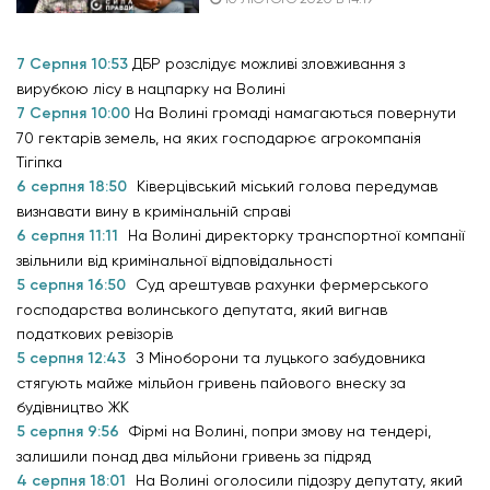
7 Серпня 10:53
ДБР розслідує можливі зловживання з
вирубкою лісу в нацпарку на Волині
7 Серпня 10:00
На Волині громаді намагаються повернути
70 гектарів земель, на яких господарює агрокомпанія
Тігіпка
6 серпня 18:50
Ківерцівський міський голова передумав
визнавати вину в кримінальній справі
6 серпня 11:11
На Волині директорку транспортної компанії
звільнили від кримінальної відповідальності
5 серпня 16:50
Суд арештував рахунки фермерського
господарства волинського депутата, який вигнав
податкових ревізорів
5 серпня 12:43
З Міноборони та луцького забудовника
стягують майже мільйон гривень пайового внеску за
будівництво ЖК
5 серпня 9:56
Фірмі на Волині, попри змову на тендері,
залишили понад два мільйони гривень за підряд
4 серпня 18:01
На Волині оголосили підозру депутату, який