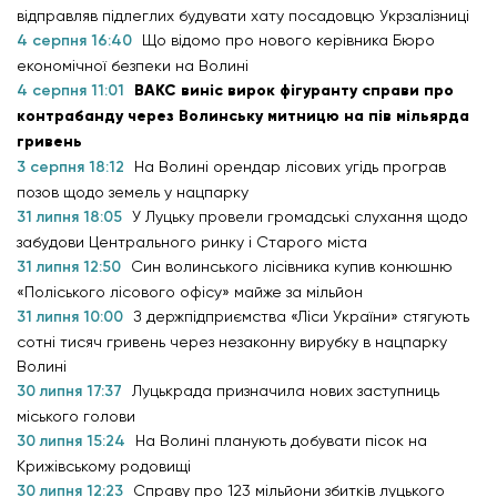
відправляв підлеглих будувати хату посадовцю Укрзалізниці
4 серпня 16:40
Що відомо про нового керівника Бюро
економічної безпеки на Волині
4 серпня 11:01
ВАКС виніс вирок фігуранту справи про
контрабанду через Волинську митницю на пів мільярда
гривень
3 серпня 18:12
На Волині орендар лісових угідь програв
позов щодо земель у нацпарку
31 липня 18:05
У Луцьку провели громадські слухання щодо
забудови Центрального ринку і Старого міста
31 липня 12:50
Син волинського лісівника купив конюшню
«Поліського лісового офісу» майже за мільйон
31 липня 10:00
З держпідприємства «Ліси України» стягують
сотні тисяч гривень через незаконну вирубку в нацпарку
Волині
30 липня 17:37
Луцькрада призначила нових заступниць
міського голови
30 липня 15:24
На Волині планують добувати пісок на
Крижівському родовищі
30 липня 12:23
Справу про 123 мільйони збитків луцького