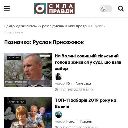
Центр журналістських розслідувань «Сила правди»
>
Руслан
Присяжнюк
Позначка:
Руслан Присяжнюк
На Волині колишній сільський
НОВИНИ
голова зізнався у суді, що взяв
хабар
Автор:
Юлія Галецька
26 СІЧНЯ 2023 В 16:10
ТОП-11 хабарів 2019 року на
#АНАЛІТИКА
Волині
Автор:
Наталія Коваль
10 ЛЮТОГО 2020 В 14:19