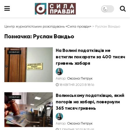
Центр журналістських розслідувань «Сила правди»
>
Руслан Вандьо
Позначка:
Руслан Вандьо
На Волині податківців не
НОВИНИ
встигли покарати за 400 тисяч
гривень хабаря
Автор:
Оксана Петрук
18 КВІТНЯ 2023 В 18:16
Волинському податківцю, який
НОВИНИ
погорів на хабарі, повернули
365 тисяч гривень
Автор:
Оксана Петрук
7 ГРУДНЯ 2021 В 13:45