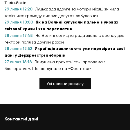
11 мільйонів
29 липня 12:20
Луцькрада вдруге за чотири місяці змінила
керівника: громаду очолив депутат-забудовник
29 липня 10:00
Як на Волині купували пальне в умовах
світової кризи і хто переплатив
28 липня 17:48
На Волині селищна рада здала в оренду два
гектари поля за другим разом
28 липня 12:52
Українців закликають уже перевірити свої
дані у Держреєстрі виборців
27 липня 18:18
Вимушена причетність і проблема з
блогерством. Що ще лунало на «Фронтері»
Усі новини розділу
Контактні дані