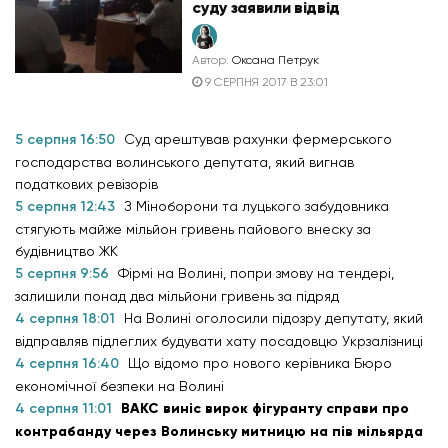
суду заявили відвід
Автор:
Оксана Петрук
9 СЕРПНЯ 2017 В 23:01
5 серпня 16:50
Суд арештував рахунки фермерського
господарства волинського депутата, який вигнав
податкових ревізорів
5 серпня 12:43
З Міноборони та луцького забудовника
стягують майже мільйон гривень пайового внеску за
будівництво ЖК
5 серпня 9:56
Фірмі на Волині, попри змову на тендері,
залишили понад два мільйони гривень за підряд
4 серпня 18:01
На Волині оголосили підозру депутату, який
відправляв підлеглих будувати хату посадовцю Укрзалізниці
4 серпня 16:40
Що відомо про нового керівника Бюро
економічної безпеки на Волині
4 серпня 11:01
ВАКС виніс вирок фігуранту справи про
контрабанду через Волинську митницю на пів мільярда