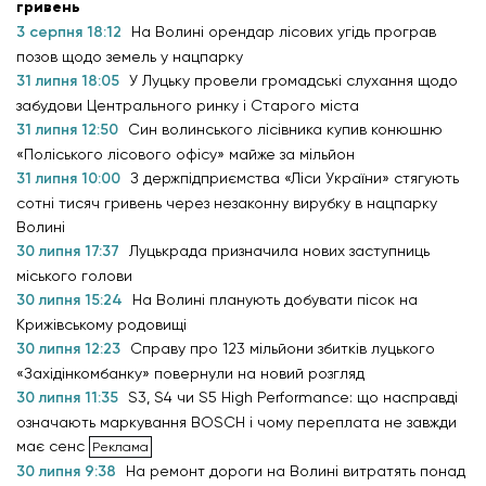
гривень
3 серпня 18:12
На Волині орендар лісових угідь програв
позов щодо земель у нацпарку
31 липня 18:05
У Луцьку провели громадські слухання щодо
забудови Центрального ринку і Старого міста
31 липня 12:50
Син волинського лісівника купив конюшню
«Поліського лісового офісу» майже за мільйон
31 липня 10:00
З держпідприємства «Ліси України» стягують
сотні тисяч гривень через незаконну вирубку в нацпарку
Волині
30 липня 17:37
Луцькрада призначила нових заступниць
міського голови
30 липня 15:24
На Волині планують добувати пісок на
Крижівському родовищі
30 липня 12:23
Справу про 123 мільйони збитків луцького
«Західінкомбанку» повернули на новий розгляд
30 липня 11:35
S3, S4 чи S5 High Performance: що насправді
означають маркування BOSCH і чому переплата не завжди
має сенс
30 липня 9:38
На ремонт дороги на Волині витратять понад