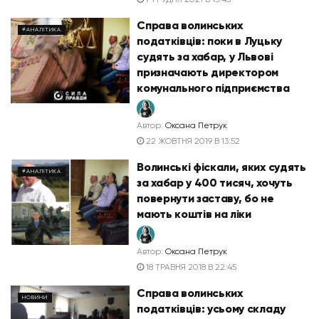
Справа волинських
#АНАЛІТИКА
податківців: поки в Луцьку
судять за хабар, у Львові
призначають директором
комунального підприємства
Автор:
Оксана Петрук
22 ЖОВТНЯ 2019 В 13:52
Волинські фіскали, яких судять
#АНАЛІТИКА
за хабар у 400 тисяч, хочуть
повернути заставу, бо не
мають коштів на ліки
Автор:
Оксана Петрук
18 ТРАВНЯ 2018 В 22:45
Справа волинських
НОВИНИ
податківців: усьому складу