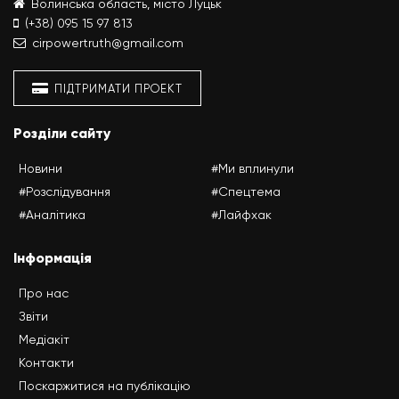
Волинська область, місто Луцьк
(+38) 095 15 97 813
cirpowertruth@gmail.com
ПІДТРИМАТИ ПРОЕКТ
Розділи сайту
Новини
#Ми вплинули
#Розслідування
#Спецтема
#Аналітика
#Лайфхак
Інформація
Про нас
Звіти
Медіакіт
Контакти
Поскаржитися на публікацію