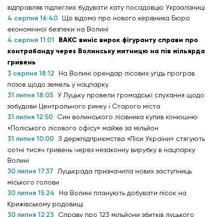
відправляв підлеглих будувати хату посадовцю Укрзалізниці
4 серпня 16:40
Що відомо про нового керівника Бюро
економічної безпеки на Волині
4 серпня 11:01
ВАКС виніс вирок фігуранту справи про
контрабанду через Волинську митницю на пів мільярда
гривень
3 серпня 18:12
На Волині орендар лісових угідь програв
позов щодо земель у нацпарку
31 липня 18:05
У Луцьку провели громадські слухання щодо
забудови Центрального ринку і Старого міста
31 липня 12:50
Син волинського лісівника купив конюшню
«Поліського лісового офісу» майже за мільйон
31 липня 10:00
З держпідприємства «Ліси України» стягують
сотні тисяч гривень через незаконну вирубку в нацпарку
Волині
30 липня 17:37
Луцькрада призначила нових заступниць
міського голови
30 липня 15:24
На Волині планують добувати пісок на
Крижівському родовищі
30 липня 12:23
Справу про 123 мільйони збитків луцького