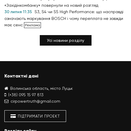
«Західінкомбанку» повернули на новий розгляд
30 липня 11:35
S3, S4 чи S5 High Performance: що насправді
означають маркування BOSCH і чому переплата не завжди
має сенс
Усі новини розділу
Контактні дані
Волинська область, місто Луцьк
(+38) 095 15 97 813
cirpowertruth@gmail.com
ПІДТРИМАТИ ПРОЕКТ
Розділи сайту