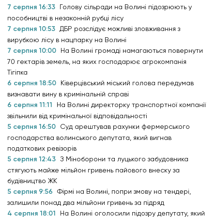
7 серпня 16:33
Голову сільради на Волині підозрюють у
пособництві в незаконній рубці лісу
7 серпня 10:53
ДБР розслідує можливі зловживання з
вирубкою лісу в нацпарку на Волині
7 серпня 10:00
На Волині громаді намагаються повернути
70 гектарів земель, на яких господарює агрокомпанія
Тігіпка
6 серпня 18:50
Ківерцівський міський голова передумав
визнавати вину в кримінальній справі
6 серпня 11:11
На Волині директорку транспортної компанії
звільнили від кримінальної відповідальності
5 серпня 16:50
Суд арештував рахунки фермерського
господарства волинського депутата, який вигнав
податкових ревізорів
5 серпня 12:43
З Міноборони та луцького забудовника
стягують майже мільйон гривень пайового внеску за
будівництво ЖК
5 серпня 9:56
Фірмі на Волині, попри змову на тендері,
залишили понад два мільйони гривень за підряд
4 серпня 18:01
На Волині оголосили підозру депутату, який