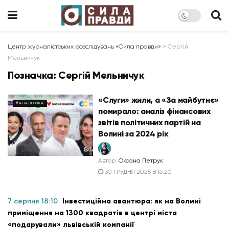
Центр журналістських розслідувань «Сила правди»
>
Сергій
Мельничук
Позначка:
Сергій Мельничук
«Слуги» жили, а «За майбутнє»
#АНАЛІТИКА
помирало: аналіз фінансових
звітів політичних партій на
Волині за 2024 рік
Автор:
Оксана Петрук
30 ГРУДНЯ 2025 В 16:20
7 серпня 18:10
Інвестиційна авантюра: як на Волині
приміщення на 1300 квадратів в центрі міста
«подарували» львівській компанії