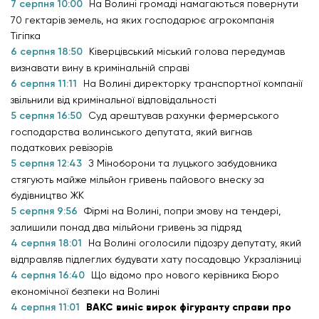
7 серпня 10:00
На Волині громаді намагаються повернути
70 гектарів земель, на яких господарює агрокомпанія
Тігіпка
6 серпня 18:50
Ківерцівський міський голова передумав
визнавати вину в кримінальній справі
6 серпня 11:11
На Волині директорку транспортної компанії
звільнили від кримінальної відповідальності
5 серпня 16:50
Суд арештував рахунки фермерського
господарства волинського депутата, який вигнав
податкових ревізорів
5 серпня 12:43
З Міноборони та луцького забудовника
стягують майже мільйон гривень пайового внеску за
будівництво ЖК
5 серпня 9:56
Фірмі на Волині, попри змову на тендері,
залишили понад два мільйони гривень за підряд
4 серпня 18:01
На Волині оголосили підозру депутату, який
відправляв підлеглих будувати хату посадовцю Укрзалізниці
4 серпня 16:40
Що відомо про нового керівника Бюро
економічної безпеки на Волині
4 серпня 11:01
ВАКС виніс вирок фігуранту справи про