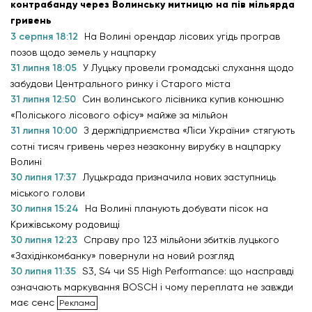
контрабанду через Волинську митницю на пів мільярда
гривень
3 серпня 18:12
На Волині орендар лісових угідь програв
позов щодо земель у нацпарку
31 липня 18:05
У Луцьку провели громадські слухання щодо
забудови Центрального ринку і Старого міста
31 липня 12:50
Син волинського лісівника купив конюшню
«Поліського лісового офісу» майже за мільйон
31 липня 10:00
З держпідприємства «Ліси України» стягують
сотні тисяч гривень через незаконну вирубку в нацпарку
Волині
30 липня 17:37
Луцькрада призначила нових заступниць
міського голови
30 липня 15:24
На Волині планують добувати пісок на
Крижівському родовищі
30 липня 12:23
Справу про 123 мільйони збитків луцького
«Західінкомбанку» повернули на новий розгляд
30 липня 11:35
S3, S4 чи S5 High Performance: що насправді
означають маркування BOSCH і чому переплата не завжди
має сенс