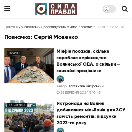
Центр журналістських розслідувань «Сила правди»
>
Сергій Мовенко
Позначка:
Сергій Мовенко
Мінфін показав, скільки
НОВИНИ
заробляє керівництво
Волинської ОДА, а скільки –
звичайні працівники
Автор:
Костянтин Яворський
28 БЕРЕЗНЯ 2024 В 10:45
Як громади на Волині
#АНАЛІТИКА
добивалися мільйонів для ЗСУ
замість ремонтів: підсумки
2023-го року