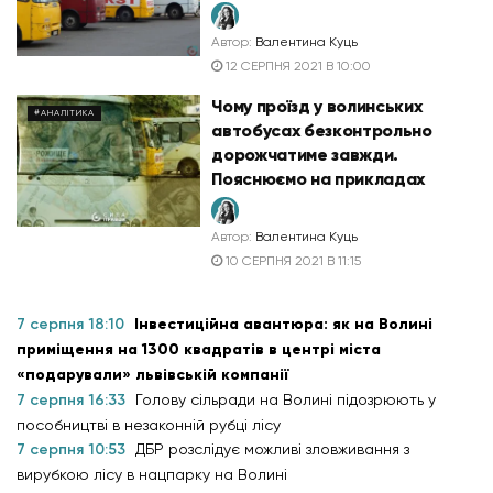
Автор:
Валентина Куць
12 СЕРПНЯ 2021 В 10:00
Чому проїзд у волинських
#АНАЛІТИКА
автобусах безконтрольно
дорожчатиме завжди.
Пояснюємо на прикладах
Автор:
Валентина Куць
10 СЕРПНЯ 2021 В 11:15
7 серпня 18:10
Інвестиційна авантюра: як на Волині
приміщення на 1300 квадратів в центрі міста
«подарували» львівській компанії
7 серпня 16:33
Голову сільради на Волині підозрюють у
пособництві в незаконній рубці лісу
7 серпня 10:53
ДБР розслідує можливі зловживання з
вирубкою лісу в нацпарку на Волині