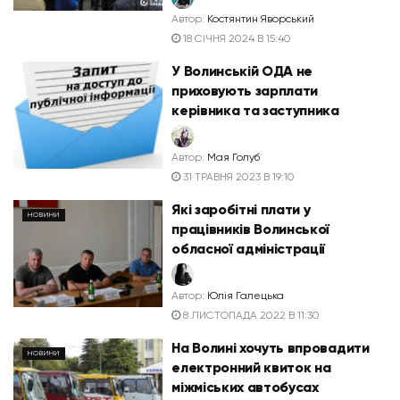
Автор:
Костянтин Яворський
18 СІЧНЯ 2024 В 15:40
У Волинській ОДА не
приховують зарплати
керівника та заступника
Автор:
Мая Голуб
31 ТРАВНЯ 2023 В 19:10
Які заробітні плати у
НОВИНИ
працівників Волинської
обласної адміністрації
Автор:
Юлія Галецька
8 ЛИСТОПАДА 2022 В 11:30
На Волині хочуть впровадити
НОВИНИ
електронний квиток на
міжміських автобусах