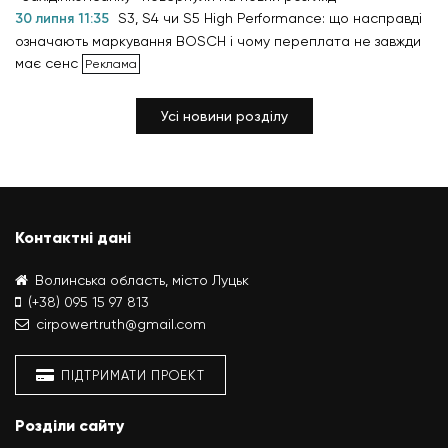
30 липня 11:35
S3, S4 чи S5 High Performance: що насправді
означають маркування BOSCH і чому переплата не завжди
має сенс
Усі новини розділу
Контактні дані
Волинська область, місто Луцьк
(+38) 095 15 97 813
cirpowertruth@gmail.com
ПІДТРИМАТИ ПРОЕКТ
Розділи сайту