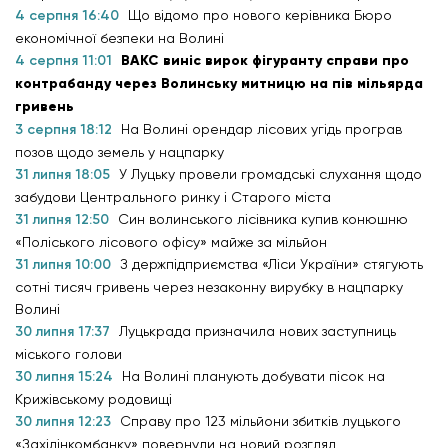
4 серпня 16:40
Що відомо про нового керівника Бюро
економічної безпеки на Волині
4 серпня 11:01
ВАКС виніс вирок фігуранту справи про
контрабанду через Волинську митницю на пів мільярда
гривень
3 серпня 18:12
На Волині орендар лісових угідь програв
позов щодо земель у нацпарку
31 липня 18:05
У Луцьку провели громадські слухання щодо
забудови Центрального ринку і Старого міста
31 липня 12:50
Син волинського лісівника купив конюшню
«Поліського лісового офісу» майже за мільйон
31 липня 10:00
З держпідприємства «Ліси України» стягують
сотні тисяч гривень через незаконну вирубку в нацпарку
Волині
30 липня 17:37
Луцькрада призначила нових заступниць
міського голови
30 липня 15:24
На Волині планують добувати пісок на
Крижівському родовищі
30 липня 12:23
Справу про 123 мільйони збитків луцького
«Західінкомбанку» повернули на новий розгляд