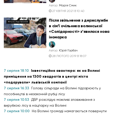
Автор:
Марія Смик
27 КВІТНЯ 2021 В 10:40
Після звільнення з держслужби
#РОЗСЛІДУВАННЯ
в сім’ї очільника волинської
«Солідарності» з’явилася нова
іномарка
Автор:
Юрій Горбач
28 ЛЮТОГО 2019 В 18:07
7 серпня 18:10
Інвестиційна авантюра: як на Волині
приміщення на 1300 квадратів в центрі міста
«подарували» львівській компанії
7 серпня 16:33
Голову сільради на Волині підозрюють у
пособництві в незаконній рубці лісу
7 серпня 10:53
ДБР розслідує можливі зловживання з
вирубкою лісу в нацпарку на Волині
7 серпня 10:00
На Волині громаді намагаються повернути