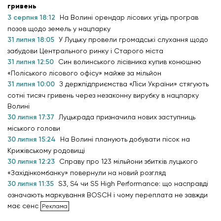
гривень
3 серпня 18:12
На Волині орендар лісових угідь програв
позов щодо земель у нацпарку
31 липня 18:05
У Луцьку провели громадські слухання щодо
забудови Центрального ринку і Старого міста
31 липня 12:50
Син волинського лісівника купив конюшню
«Поліського лісового офісу» майже за мільйон
31 липня 10:00
З держпідприємства «Ліси України» стягують
сотні тисяч гривень через незаконну вирубку в нацпарку
Волині
30 липня 17:37
Луцькрада призначила нових заступниць
міського голови
30 липня 15:24
На Волині планують добувати пісок на
Крижівському родовищі
30 липня 12:23
Справу про 123 мільйони збитків луцького
«Західінкомбанку» повернули на новий розгляд
30 липня 11:35
S3, S4 чи S5 High Performance: що насправді
означають маркування BOSCH і чому переплата не завжди
має сенс