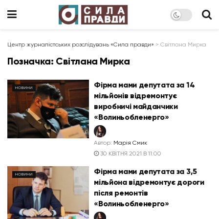
Центр журналістських розслідувань «Сила правди»
>
Світлана Мирка
Позначка:
Світлана Мирка
Фірма мами депутата за 14
НОВИНИ
мільйонів відремонтує
виробничі майданчики
«Волиньобленерго»
Автор:
Марія Смик
30 КВІТНЯ 2021 В 11:00
Фірма мами депутата за 3,5
НОВИНИ
мільйона відремонтує дороги
після ремонтів
«Волиньобленерго»