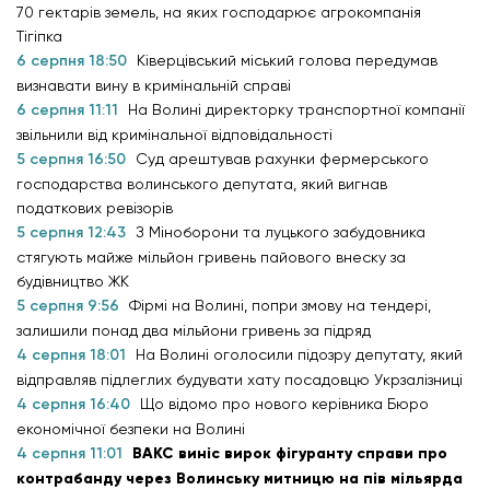
70 гектарів земель, на яких господарює агрокомпанія
Тігіпка
6 серпня 18:50
Ківерцівський міський голова передумав
визнавати вину в кримінальній справі
6 серпня 11:11
На Волині директорку транспортної компанії
звільнили від кримінальної відповідальності
5 серпня 16:50
Суд арештував рахунки фермерського
господарства волинського депутата, який вигнав
податкових ревізорів
5 серпня 12:43
З Міноборони та луцького забудовника
стягують майже мільйон гривень пайового внеску за
будівництво ЖК
5 серпня 9:56
Фірмі на Волині, попри змову на тендері,
залишили понад два мільйони гривень за підряд
4 серпня 18:01
На Волині оголосили підозру депутату, який
відправляв підлеглих будувати хату посадовцю Укрзалізниці
4 серпня 16:40
Що відомо про нового керівника Бюро
економічної безпеки на Волині
4 серпня 11:01
ВАКС виніс вирок фігуранту справи про
контрабанду через Волинську митницю на пів мільярда